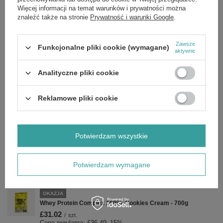
PROMOCJA
Więcej informacji na temat warunków i prywatności można
Olimp Nutrition Whey Protein Xplode Czekoladowa Odżywka
znaleźć także na stronie
Prywatność i warunki Google
.
Białkowa na Masę 700g
£21.92
/
szt.
Cena regularna:
£25.79
-15%
Zawsze
Funkcjonalne pliki cookie (wymagane)
aktywne
PROMOCJA
Rocky Athletes Creatine, Bubble Gum - 250g
Analityczne pliki cookie
£10.96
/
szt.
Cena regularna:
£12.89
-15%
Reklamowe pliki cookie
PROMOCJA
BCAA Xplode, Mojito - 500g
£27.87
/
szt.
Cena regularna:
£32.79
-15%
Potwierdzam wszystkie
PROMOCJA
BCAA 20:1:1 Xplode, Cola - 200g
Potwierdzam wymagane
£13.59
/
szt.
Cena regularna:
£15.99
-15%
OKAZJA
Whey Protein Complex 100%, Cookies Cream - 700g
£31.02
/
szt.
Cena regularna:
£36.49
-15%