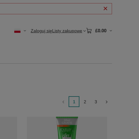
£0.00
Zaloguj się
Listy zakupowe
1
2
3