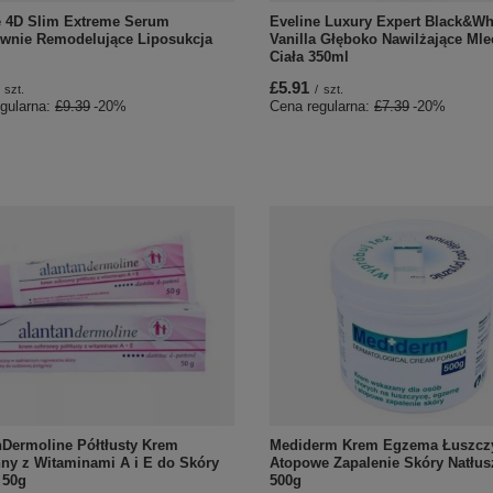
Eveline Luxury Expert Black&Wh
e 4D Slim Extreme Serum
Vanilla Głęboko Nawilżające Ml
ywnie Remodelujące Liposukcja
Ciała 350ml
£5.91
/
szt.
szt.
Cena regularna:
£7.39
-20%
gularna:
£9.39
-20%
nDermoline Półtłusty Krem
Mediderm Krem Egzema Łuszcz
ny z Witaminami A i E do Skóry
Atopowe Zapalenie Skóry Natłus
 50g
500g