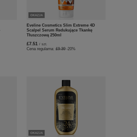
OKAZJA
Eveline Cosmetics Slim Extreme 4D
l
Scalpel Serum Redukujące Tkankę
o
Tłuszczową 250ml
£7.51
/
szt.
Cena regularna:
£9.39
-20%
OKAZJA