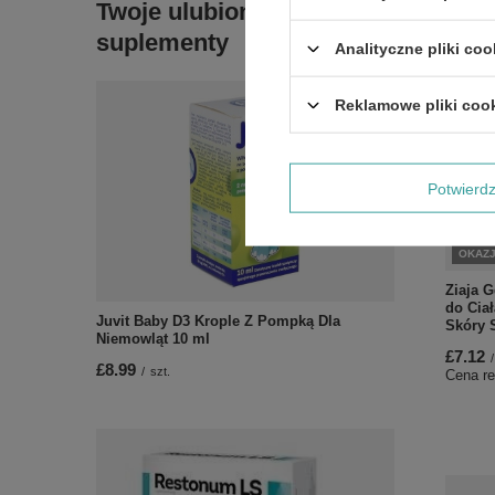
Twoje ulubione
suplementy
Analityczne pliki coo
Reklamowe pliki coo
Potwier
OKAZ
Ziaja 
do Ciał
Juvit Baby D3 Krople Z Pompką Dla
Skóry 
Niemowląt 10 ml
£7.12
/
£8.99
/
szt.
Cena re