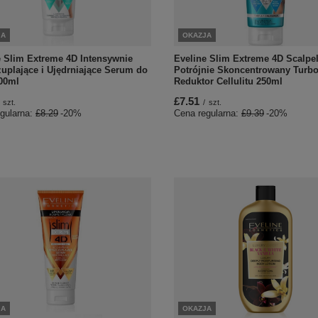
OKAZJA
JA
Eveline Slim Extreme 4D Scalpe
e Slim Extreme 4D Intensywnie
Potrójnie Skoncentrowany Turb
uplające i Ujędrniające Serum do
Reduktor Cellulitu 250ml
200ml
£7.51
/
szt.
szt.
Cena regularna:
£9.39
-20%
gularna:
£8.29
-20%
OKAZJA
JA