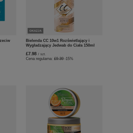
OKAZJA
rzeciw
Bielenda CC 10w1 Rozświetlający i
Wygładzający Jedwab do Ciała 150ml
£7.98
/
szt.
Cena regularna:
£9.39
-15%