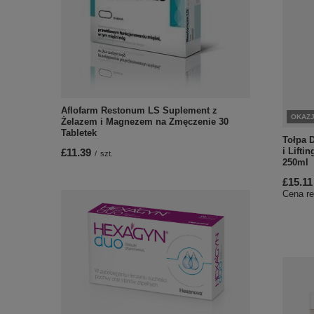
Aflofarm Restonum LS Suplement z
OKAZ
Żelazem i Magnezem na Zmęczenie 30
Tabletek
Tołpa 
i Lifti
£11.39
/
szt.
250ml
£15.11
Cena re