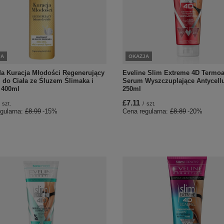
JA
OKAZJA
da Kuracja Młodości Regenerujący
Eveline Slim Extreme 4D Termo
 do Ciała ze Śluzem Ślimaka i
Serum Wyszczuplające Antycell
 400ml
250ml
£7.11
szt.
/
szt.
gularna:
£8.99
-15%
Cena regularna:
£8.89
-20%