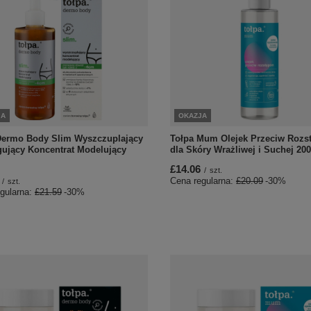
JA
OKAZJA
Dermo Body Slim Wyszczuplający
Tołpa Mum Olejek Przeciw Roz
ngujący Koncentrat Modelujący
dla Skóry Wrażliwej i Suchej 20
£14.06
/
szt.
Cena regularna:
£20.09
-30%
/
szt.
gularna:
£21.59
-30%