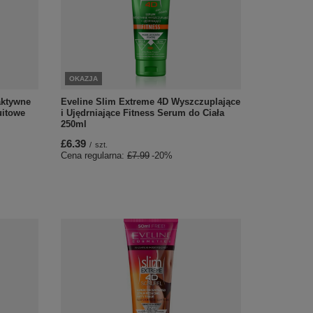
OKAZJA
aktywne
Eveline Slim Extreme 4D Wyszczuplające
uitowe
i Ujędrniające Fitness Serum do Ciała
250ml
£6.39
/
szt.
Cena regularna:
£7.99
-20%