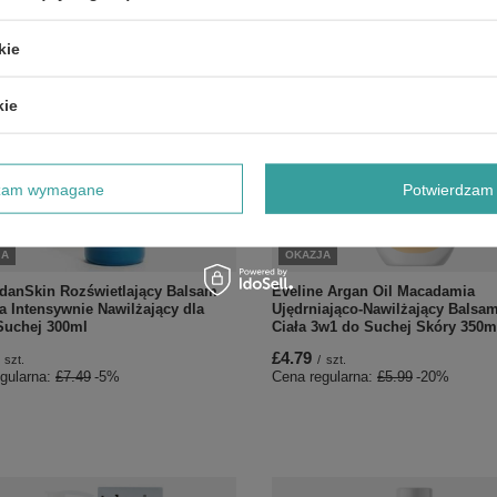
kie
kie
dzam wymagane
Potwierdzam 
JA
OKAZJA
GdanSkin Rozświetlający Balsam
Eveline Argan Oil Macadamia
a Intensywnie Nawilżający dla
Ujędrniająco-Nawilżający Balsa
Suchej 300ml
Ciała 3w1 do Suchej Skóry 350m
£4.79
szt.
/
szt.
gularna:
£7.49
-5%
Cena regularna:
£5.99
-20%