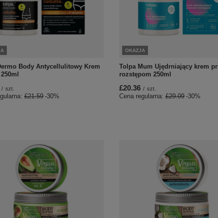
JA
OKAZJA
Dermo Body Antycellulitowy Krem
Tolpa Mum Ujędrniający krem p
 250ml
rozstępom 250ml
£20.36
/
szt.
/
szt.
gularna:
£21.59
-30%
Cena regularna:
£29.09
-30%