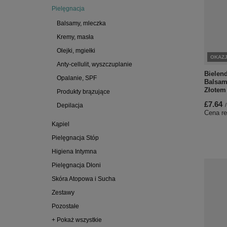
Pielęgnacja
Balsamy, mleczka
Kremy, masła
Olejki, mgiełki
OKAZ
Anty-cellulit, wyszczuplanie
Bielen
Opalanie, SPF
Balsam
Złotem
Produkty brązujące
£7.64
Depilacja
/
Cena re
Kąpiel
Pielęgnacja Stóp
Higiena Intymna
Pielęgnacja Dłoni
Skóra Atopowa i Sucha
Zestawy
Pozostałe
+ Pokaż wszystkie