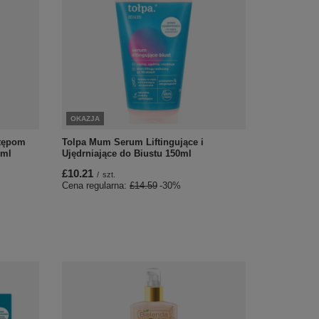
OKAZJA
stępom
Tolpa Mum Serum Liftingujące i
0ml
Ujędrniające do Biustu 150ml
£10.21
/
szt.
Cena regularna:
£14.59
-30%