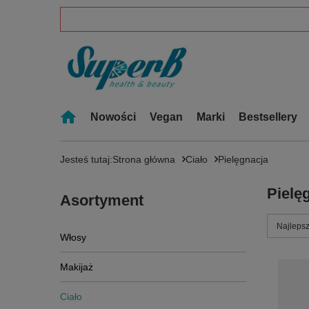
Nowości
Vegan
Marki
Bestsellery
Jesteś tutaj:
Strona główna
Ciało
Pielęgnacja
Pielę
Asortyment
Zmień s
Najlepsz
Włosy
Makijaż
Ciało