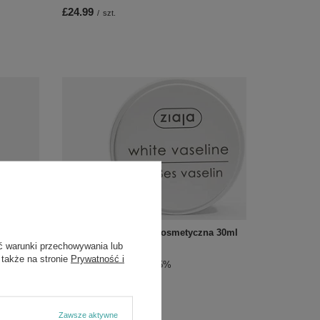
£24.99
/
szt.
OKAZJA
ący
Ziaja Wazelina Biała Kosmetyczna 30ml
yt Skóry
ć warunki przechowywania lub
£1.51
/
szt.
 także na stronie
Prywatność i
Cena regularna:
£1.59
-5%
Zawsze aktywne