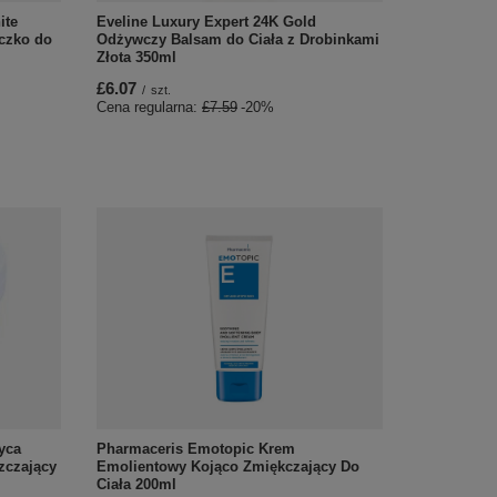
ite
Eveline Luxury Expert 24K Gold
eczko do
Odżywczy Balsam do Ciała z Drobinkami
Złota 350ml
£6.07
/
szt.
Cena regularna:
£7.59
-20%
yca
Pharmaceris Emotopic Krem
zczający
Emolientowy Kojąco Zmiękczający Do
Ciała 200ml