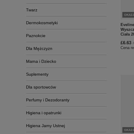
Twarz
OKAZ
Dermokosmetyki
Evelin
Wyszcz
Ciała 
Paznokcie
£6.63
/
Cena re
Dla Mężczyzn
Mama i Dziecko
Suplementy
Dla sportowców
Perfumy i Dezodoranty
Higiena i opatrunki
Higiena Jamy Ustnej
OKAZ