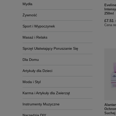
Mydła
Evelin
Intens
250ml
Żywność
£7.51
/
Cena re
Sport i Wypoczynek
Masaż i Relaks
Sprzęt Ułatwiający Poruszanie Się
Dla Domu
Artykuły dla Dzieci
Moda i Styl
Karma i Artykuły dla Zwierząt
Instrumenty Muzyczne
Alanta
Ochron
Suchej
Narzędzia DIY