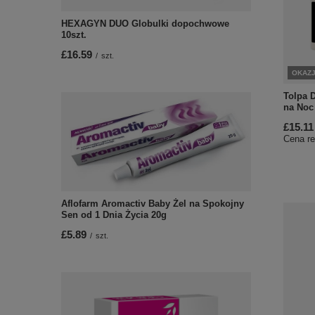
HEXAGYN DUO Globulki dopochwowe
10szt.
£16.59
/
szt.
OKAZ
Tolpa 
na Noc
£15.11
Cena re
Aflofarm Aromactiv Baby Żel na Spokojny
Sen od 1 Dnia Życia 20g
£5.89
/
szt.