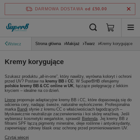
DARMOWA DOSTAWA
od £50.00
Strona główna
Makijaż
Twarz
Kremy korygujące
Wstecz
Kremy korygujące
Szukasz produktu „all‑in‑one”, który nawilży, wyrówna koloryt i ochroni
przed UV? Postaw na
kremy BB i CC
. W SuperBHB oferujemy
polskie kremy BB & CC online w UK
, łączące pielęgnację z lekkim
kryciem – idealne na co dzień.
Lirene
proponuje adaptacyjne kremy BB i CC, które dopasowują się do
odcienia cery, nadając świeże, naturalne wykończenie. Profesjonalna
marka
Bandi
słynie z kremu CC o właściwościach łagodzących –
błyskawicznie neutralizuje zaczerwienienia i koi skórę wrażliwą. Jeśli
wybierasz kosmetyki wegańskie, sprawdź
Bielenda
. Jej kremy BB z
filtrami SPF łączą pigmenty mineralne, oleje roślinne i antyoksydanty,
zapewniając zdrowy blask oraz ochronę przed promieniowaniem UV.
Czytaj więcej