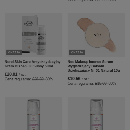
OKAZJA
OKAZJA
Norel Skin Care Antyoksydacyjny
Neo Makeup Intense Serum
Krem BB SPF 30 Sunny 50ml
Wygładzający Balsam
Upiększający Nr 01 Natural 10g
£20.01
/
szt.
£10.56
Cena regularna:
£28.59
-30%
/
szt.
Cena regularna:
£15.09
-30%