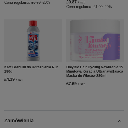
£0.87
Cena regularna:
£6.79
-20%
/
szt.
Cena regularna:
£1.09
-20%
Kret Granulki do Udrażniania Rur
OnlyBio Hair Cycling Nawilżenie 15
280g
Minutowa Kuracja Ultranawilżająca
Maska do Włosów 280ml
£4.19
/
szt.
£7.69
/
szt.
Zamówienia