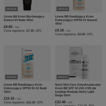
OKAZJA
OKAZJA
Lirene BB Krem Wyrównujący
Lirene BB Nawilżający Krem
Koloryt 03 Nude 30ml
Koloryzujący SPF50 01 Natural
30ml
£6.65
/
szt.
£8.18
Cena regularna:
£7.39
-10%
/
szt.
Cena regularna:
£9.09
-10%
OKAZJA
OKAZJA
Lirene BB Nawilżający Krem
Norel Skin Care Antyoksydacyjny
Koloryzujący SPF50 Nr 02 Nude
Krem BB SPF 30 UVA UVB dla
30ml
każdego Rodzaju Skóry Light
Beige 50ml
£10.16
/
szt.
£22.46
Cena regularna:
£11.29
-10%
/
szt.
Cena regularna:
£32.09
-30%