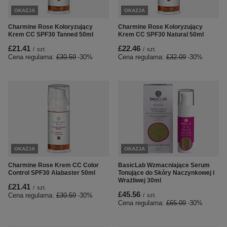
OKAZJA
OKAZJA
Charmine Rose Koloryzujący
Charmine Rose Koloryzujący
Krem CC SPF30 Tanned 50ml
Krem CC SPF30 Natural 50ml
£21.41
£22.46
/
szt.
/
szt.
Cena regularna:
£30.59
-30%
Cena regularna:
£32.09
-30%
OKAZJA
OKAZJA
Charmine Rose Krem CC Color
BasicLab Wzmacniające Serum
Control SPF30 Alabaster 50ml
Tonujące do Skóry Naczynkowej i
Wrażliwej 30ml
£21.41
/
szt.
£45.56
Cena regularna:
£30.59
-30%
/
szt.
Cena regularna:
£65.09
-30%