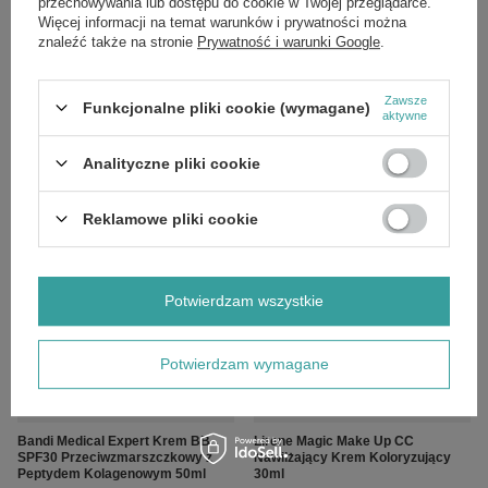
przechowywania lub dostępu do cookie w Twojej przeglądarce.
Więcej informacji na temat warunków i prywatności można
znaleźć także na stronie
Prywatność i warunki Google
.
OKAZJA
OKAZJA
Zawsze
Funkcjonalne pliki cookie (wymagane)
aktywne
Bielenda All In One Nawilżający
Bielenda All In One Krem BB dla
Krem BB dla Skóry Tłustej i
każdego Rodzaju Skóry Nr 01 Light
Mieszanej 02 Śniady SPF15 30g
SPF15 30g
Analityczne pliki cookie
£9.34
£9.34
/
szt.
/
szt.
Cena regularna:
£10.99
-15%
Cena regularna:
£10.99
-15%
Reklamowe pliki cookie
Potwierdzam wszystkie
Potwierdzam wymagane
OKAZJA
OKAZJA
Bandi Medical Expert Krem BB
Lirene Magic Make Up CC
SPF30 Przeciwzmarszczkowy z
Nawilżający Krem Koloryzujący
Peptydem Kolagenowym 50ml
30ml