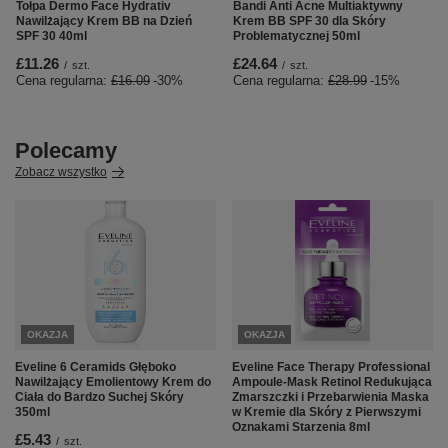
Tołpa Dermo Face Hydrativ
Bandi Anti Acne Multiaktywny
Nawilżający Krem BB na Dzień
Krem BB SPF 30 dla Skóry
SPF 30 40ml
Problematycznej 50ml
£11.26
£24.64
/
szt.
/
szt.
Cena regularna:
£16.09
-30%
Cena regularna:
£28.99
-15%
Polecamy
Zobacz wszystko
OKAZJA
OKAZJA
Eveline 6 Ceramids Głęboko
Eveline Face Therapy Professional
Nawilżający Emolientowy Krem do
Ampoule-Mask Retinol Redukująca
Ciała do Bardzo Suchej Skóry
Zmarszczki i Przebarwienia Maska
350ml
w Kremie dla Skóry z Pierwszymi
Oznakami Starzenia 8ml
£5.43
/
szt.