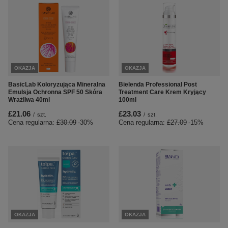
OKAZJA
OKAZJA
BasicLab Koloryzująca Mineralna
Bielenda Professional Post
Emulsja Ochronna SPF 50 Skóra
Treatment Care Krem Kryjący
Wrażliwa 40ml
100ml
£21.06
£23.03
/
szt.
/
szt.
Cena regularna:
£30.09
-30%
Cena regularna:
£27.09
-15%
OKAZJA
OKAZJA