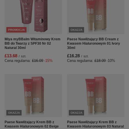
PROMOCJA
OKAZJA
Miya myBBalm Witaminowy Krem
Paese Nawilżający BB Cream z
BB do Twarzy z SPF30 Nr 02
Kwasem Hialuronowym 01 Ivory
Natural 30ml
30ml
£13.68
£16.28
/
szt.
/
szt.
Cena regularna:
£16.09
-15%
Cena regularna:
£18.09
-10%
OKAZJA
OKAZJA
Paese Nawilżający Krem BB z
Paese Nawilżający Krem BB z
Kwasem Hialuronowym 02 Beige
Kwasem Hialuronowym 03 Natural