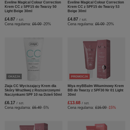
Eveline Magical Colour Correction
Eveline Magical Colour Correction
Krem CC z SPF15 do Twarzy 50
Krem CC z SPF15 do Twarzy 53
Light Beige 30ml
Beige 30ml
£4.87
£4.87
/
szt.
/
szt.
Cena regularna:
£6.09
-20%
Cena regularna:
£6.09
-20%
OKAZJA
PROMOCJA
Ziaja CC Wyciszający Krem dla
Miya myBBalm Witaminowy Krem
Skóry Wrażliwej z Rozszerzonymi
BB do Twarzy z SPF30 Nr 01 Light
Naczynkami SPF 10 na Dzień 50ml
30ml
£6.17
£13.68
/
szt.
/
szt.
Cena regularna:
£6.49
-5%
Cena regularna:
£16.09
-15%