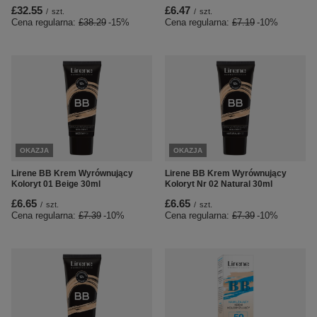
£32.55
£6.47
/
szt.
/
szt.
Cena regularna:
£38.29
-15%
Cena regularna:
£7.19
-10%
OKAZJA
OKAZJA
Lirene BB Krem Wyrównujący
Lirene BB Krem Wyrównujący
Koloryt 01 Beige 30ml
Koloryt Nr 02 Natural 30ml
£6.65
£6.65
/
szt.
/
szt.
Cena regularna:
£7.39
-10%
Cena regularna:
£7.39
-10%