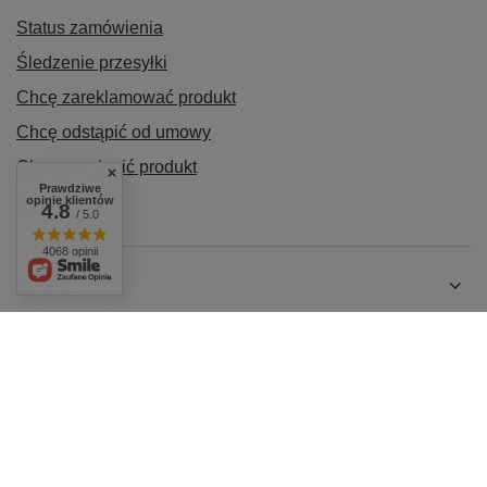
Status zamówienia
Śledzenie przesyłki
Chcę zareklamować produkt
Chcę odstąpić od umowy
Chcę wymienić produkt
Prawdziwe
Kontakt
opinie klientów
4.8
/ 5.0
4068 opinii
Konto
Regulaminy
Promocja Wiosenna