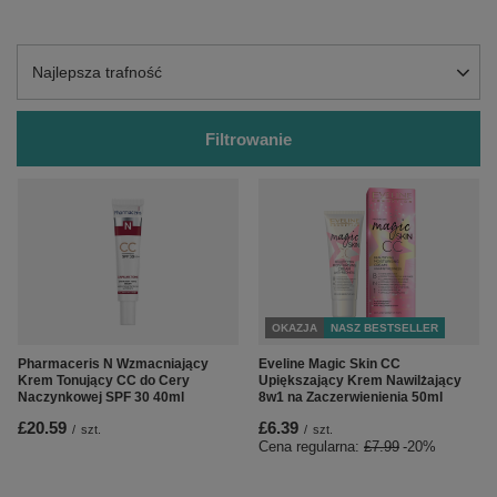
Zmień sortowanie
Najlepsza trafność
Filtrowanie
OKAZJA
NASZ BESTSELLER
Pharmaceris N Wzmacniający
Eveline Magic Skin CC
Krem Tonujący CC do Cery
Upiększający Krem Nawilżający
Naczynkowej SPF 30 40ml
8w1 na Zaczerwienienia 50ml
£20.59
£6.39
/
szt.
/
szt.
Cena regularna:
£7.99
-20%