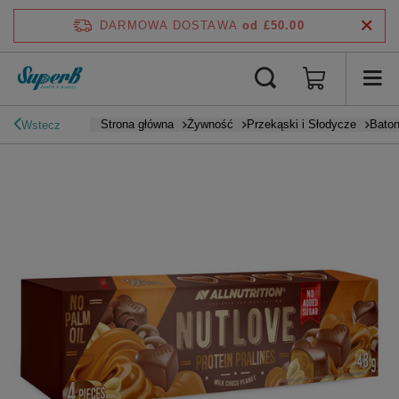
DARMOWA DOSTAWA
od £50.00
Strona główna
Żywność
Przekąski i Słodycze
Baton
Wstecz