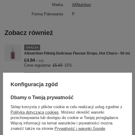
Marka
AllNutrition
Forma Pakowania
P
Zobacz również
OKAZJA
Allnutrition Fitking Delicious Flavour Drops, Hot Choco - 50 ml.
£4.84
/
szt.
Cena regularna:
£5.69
-15%
OKAZJA
Allnutrition Nutlove Pistachio Smooth Krem Pistacjowy 500g
Konfiguracja zgód
£18.69
/
szt.
Cena regularna:
£21.99
-15%
Dbamy o Twoją prywatność
PROMOCJA
Sklep korzysta z plików cookie w celu realizacji usług zgodnie z
Allnutrition Mass Acceleration Chocolate Kompleks
Polityką dotyczącą cookies
. Możesz określić warunki
Węglowodanowo - Proteinowy 3000g
przechowywania lub dostępu do cookie w Twojej przeglądarce.
£29.75
/
szt.
Więcej informacji na temat warunków i prywatności można
Cena regularna:
£37.19
-20%
znaleźć także na stronie
Prywatność i warunki Google
.