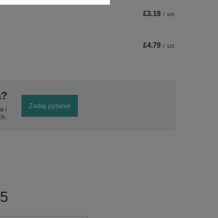
£3.19
/
szt.
£4.79
/
szt.
a?
Zadaj pytanie
a i
ch.
/5