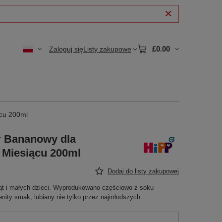
£0.00
Zaloguj się
Listy zakupowe
ącu 200ml
r Bananowy dla
 Miesiącu 200ml
Dodaj do listy zakupowej
ąt i małych dzieci. Wyprodukowano częściowo z soku
ity smak, lubiany nie tylko przez najmłodszych.