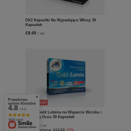
DX2 Kapsułki Na Wypadające Włosy 30
Kapsułek
£9.49
/
szt.
Prawdziwe
PROMOCJA
opinie klientów
4.8
/ 5.0
Olimp Gold Luteina na Wsparcie Wzroku i
Ochronę Oczu 30 Kapsułek
4068 opinii
£14.95
/
szt.
Cena regularna:
£17.59
-15%