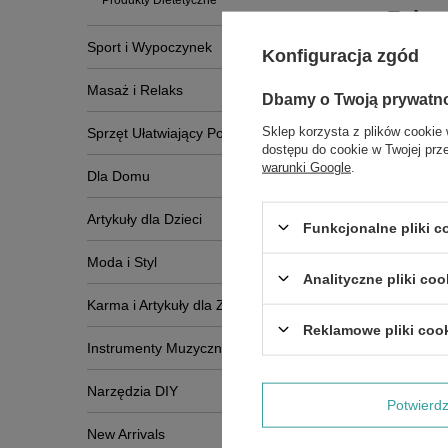
Produkty Dietetyczne
Zobac
Sport i Wypoczynek
Konfiguracja zgód
Masaż i Relaks
Dbamy o Twoją prywatn
Sklep korzysta z plików cookie 
Sprzęt Ułatwiający Poruszanie Się
dostępu do cookie w Twojej prz
warunki Google
.
Dla Domu
Artykuły dla Dzieci
Funkcjonalne pliki 
Moda i Styl
Analityczne pliki coo
Karma i Artykuły dla Zwierząt
Reklamowe pliki coo
Instrumenty Muzyczne
Narzędzia DIY
Potwier
New Arrivals