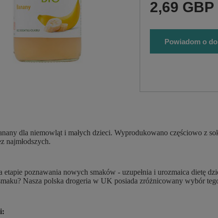
2,69 GBP
Powiadom o do
anany dla niemowląt i małych dzieci. Wyprodukowano częściowo z so
ez najmłodszych.
a etapie poznawania nowych smaków - uzupełnia i urozmaica dietę dzie
smaku? Nasza polska drogeria w UK posiada zróżnicowany wybór tego
i: