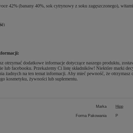
oce 42% (banany 40%, sok cytrynowy z soku zagęszczonego), witami
ść:
nformacji:
esz otrzymać dodatkowe informacje dotyczące naszego produktu, zosta
ie lub facebooku. Przekażemy Ci listę składników! Niektóre marki d
ia żadnych na ten temat informacji. Aby mieć pewność, że otrzymasz 
go kosmetyku, żywności lub suplementu.
Marka
Hipp
Forma Pakowania
P