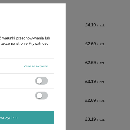
£4.19
/
szt.
ć warunki przechowywania lub
 także na stronie
Prywatność i
£2.69
/
szt.
£2.69
/
szt.
Zawsze aktywne
£3.19
/
szt.
£2.69
/
szt.
wszystkie
£3.19
/
szt.