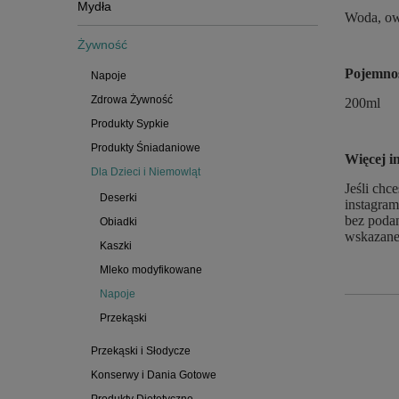
Mydła
Woda, ow
Żywność
Pojemno
Napoje
Zdrowa Żywność
200ml
Produkty Sypkie
Produkty Śniadaniowe
Więcej i
Dla Dzieci i Niemowląt
Jeśli chc
Deserki
instagram
bez podan
Obiadki
wskazane
Kaszki
Mleko modyfikowane
Napoje
Przekąski
Przekąski i Słodycze
Konserwy i Dania Gotowe