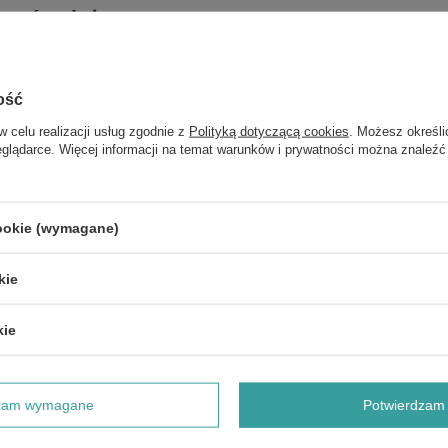
z również
Hipp Bio Herbatka z Melisy z Sokiem Jabłkowym dla Niemowląt
po 4 Miesiącu 500ml
ość
w celu realizacji usług zgodnie z
Polityką dotyczącą cookies
. Możesz określi
Hipp Bio Owocowy Przyjaciel Batonik Banany Jabłka dla
eglądarce. Więcej informacji na temat warunków i prywatności można znaleźć
Niemowląt po 12 Miesiącu Życia 23g
Hipp Bio Owocowy Przyjaciel Batonik Jabłka Banany Maliny dla
Niemowląt po 12. Miesiącu Życia 23g
cookie (wymagane)
Hipp Bio Sok 100% Maliny i Jabłka dla Niemowląt po 4 Miesiącu
kie
200ml
kie
Hipp Bio Owocowy Przyjaciel Batonik z Bananami Wiśniami i
Jogurtem dla Dzieci po 1 Roku Życia 23g
Hipp Bio Sok Jablka-Czerwone Owoce dla Niemowląt po 4
dzam wymagane
Potwierdzam 
Miesiącu 200ml