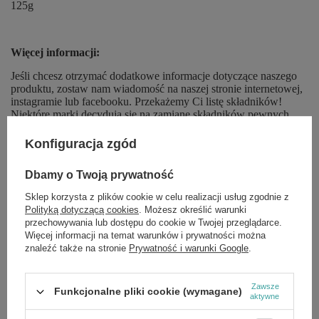
125g
Więcej informacji:
Jeśli chcesz otrzymać dodatkowe informacje dotyczące naszego
produktu, zostaw nam wiadomość na naszej stronie internetowej,
instagramie lub facebooku. Przekażemy Ci listę składników!
Niektóre marki decydują się na zamianę składników pewnych
produktów bez podania żadnych na ten temat informacji. Aby
mieć pewność, że otrzymasz dokładny opis żądanego produktu,
Konfiguracja zgód
prześlemy Ci zdjęcie wskazanego kosmetyku lub suplementu.
Dbamy o Twoją prywatność
Sklep korzysta z plików cookie w celu realizacji usług zgodnie z
Polityką dotyczącą cookies
. Możesz określić warunki
Marka
Gerber
przechowywania lub dostępu do cookie w Twojej przeglądarce.
Więcej informacji na temat warunków i prywatności można
Forma Pakowania
P
znaleźć także na stronie
Prywatność i warunki Google
.
Zobacz również
Zawsze
Funkcjonalne pliki cookie (wymagane)
aktywne
Gerber Miśkopty Herbatniczki z Żelazem i Wapniem dla