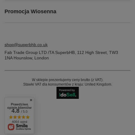
Promocja Wiosenna
shop@superbhb.co.uk
Fab Trade Group LTD /TA SuperbHB
,
112 High Street
,
TW3
1NA
Hounslow, London
W sklepie prezentujemy ceny brutto (z VAT).
Stawki VAT dla konsumentów z kraju:
United Kingdom
.
Prawdziwe
opinie klientów
4.8
/ 5.0
4064 opinii