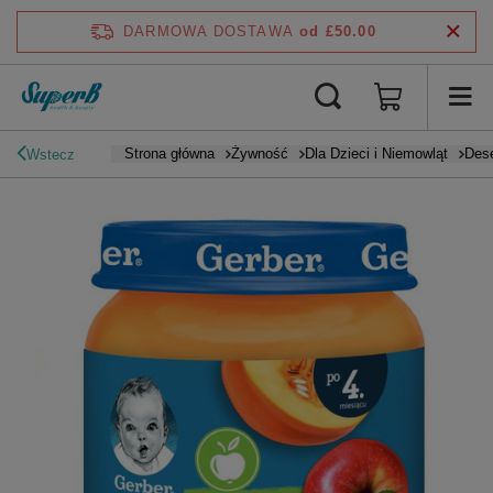
DARMOWA DOSTAWA
od £50.00
Strona główna
Żywność
Dla Dzieci i Niemowląt
Dese
Wstecz