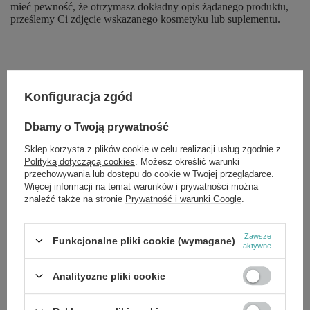
mieć pewność, że otrzymasz dokładny opis żądanego produktu,
prześlemy Ci zdjęcie wskazanego kosmetyku lub suplementu.
Konfiguracja zgód
Dbamy o Twoją prywatność
Marka
Bobovita
Sklep korzysta z plików cookie w celu realizacji usług zgodnie z
Forma Pakowania
LL
Polityką dotyczącą cookies
. Możesz określić warunki
przechowywania lub dostępu do cookie w Twojej przeglądarce.
Więcej informacji na temat warunków i prywatności można
Zobacz również
znaleźć także na stronie
Prywatność i warunki Google
.
OKAZJA
Zawsze
BoboVita Kaszka Mleczno Zbożowa Owsiana z Witaminami po
Funkcjonalne pliki cookie (wymagane)
aktywne
8 Miesiącu 230g
£4.84
/
szt.
Analityczne pliki cookie
Cena regularna:
£5.09
-5%
OKAZJA