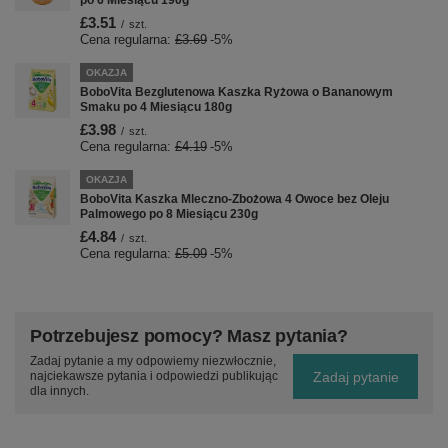
po 6 Miesiącu 190g
£3.51
/
szt.
Cena regularna:
£3.69
-5%
OKAZJA
BoboVita Bezglutenowa Kaszka Ryżowa o Bananowym
Smaku po 4 Miesiącu 180g
£3.98
/
szt.
Cena regularna:
£4.19
-5%
OKAZJA
BoboVita Kaszka Mleczno-Zbożowa 4 Owoce bez Oleju
Palmowego po 8 Miesiącu 230g
£4.84
/
szt.
Cena regularna:
£5.09
-5%
Potrzebujesz pomocy? Masz pytania?
Zadaj pytanie a my odpowiemy niezwłocznie,
Zadaj pytanie
najciekawsze pytania i odpowiedzi publikując
dla innych.