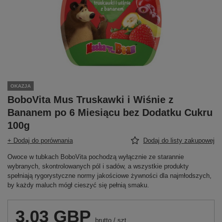
OKAZJA
BoboVita Mus Truskawki i Wiśnie z
Bananem po 6 Miesiącu bez Dodatku Cukru
100g
+ Dodaj do porównania
Dodaj do listy zakupowej
Owoce w tubkach BoboVita pochodzą wyłącznie ze starannie
wybranych, skontrolowanych pól i sadów, a wszystkie produkty
spełniają rygorystyczne normy jakościowe żywności dla najmłodszych,
by każdy maluch mógł cieszyć się pełnią smaku.
3,03 GBP
brutto
/
szt.