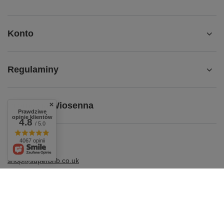
Konto
Regulaminy
Promocja Wiosenna
Prawdziwe
opinie klientów
4.8
/ 5.0
4067 opinii
shop@superbhb.co.uk
Fab Trade Group LTD /TA SuperbHB
,
112 High Street
,
TW3
1NA
Hounslow, London
W sklepie prezentujemy ceny brutto (z VAT).