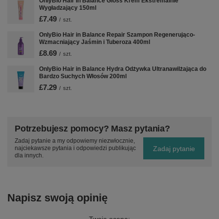
OnlyBio Hair In Balance Gloss Krem Ekstremalnie
Wygładzający 150ml
£7.49
/
szt.
OnlyBio Hair in Balance Repair Szampon Regenerująco-
Wzmacniający Jaśmin i Tuberoza 400ml
£8.69
/
szt.
OnlyBio Hair in Balance Hydra Odżywka Ultranawilżająca do
Bardzo Suchych Włosów 200ml
£7.29
/
szt.
Potrzebujesz pomocy? Masz pytania?
Zadaj pytanie a my odpowiemy niezwłocznie,
Zadaj pytanie
najciekawsze pytania i odpowiedzi publikując
dla innych.
Napisz swoją opinię