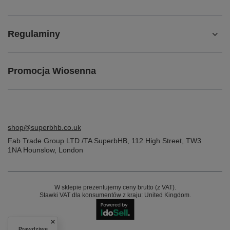
Regulaminy
Promocja Wiosenna
shop@superbhb.co.uk
Fab Trade Group LTD /TA SuperbHB
,
112 High Street
,
TW3
1NA
Hounslow, London
W sklepie prezentujemy ceny brutto (z VAT).
Stawki VAT dla konsumentów z kraju:
United Kingdom
.
Prawdziwe