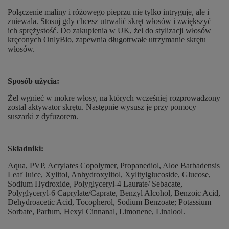
Połączenie maliny i różowego pieprzu nie tylko intryguje, ale i
zniewala. Stosuj gdy chcesz utrwalić skręt włosów i zwiększyć
ich sprężystość. Do zakupienia w UK, żel do stylizacji włosów
kręconych OnlyBio, zapewnia długotrwałe utrzymanie skrętu
włosów.
Sposób użycia:
Żel wgnieć w mokre włosy, na których wcześniej rozprowadzony
został aktywator skrętu. Następnie wysusz je przy pomocy
suszarki z dyfuzorem.
Składniki:
Aqua, PVP, Acrylates Copolymer, Propanediol, Aloe Barbadensis
Leaf Juice, Xylitol, Anhydroxylitol, Xylitylglucoside, Glucose,
Sodium Hydroxide, Polyglyceryl-4 Laurate/ Sebacate,
Polyglyceryl-6 Caprylate/Caprate, Benzyl Alcohol, Benzoic Acid,
Dehydroacetic Acid, Tocopherol, Sodium Benzoate; Potassium
Sorbate, Parfum, Hexyl Cinnanal, Limonene, Linalool.