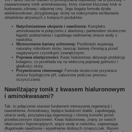
zaawansowany tonik aminokwasowy, który stanowi kluczowy krok w
budowaniu zdrowej i odpornej cery. Jego bogata formuła działa
wielokierunkowo, przygotowując skórę na maksymalne wchłanianie
składników aktywnych z kolejnych produktów.
Natychmiastowe ukojenie i nawilżenie:
Kompleks
aminokwasów w połączeniu z alantoiną i pantenolem skutecznie
łagodzi podrażnienia i zapobiega nadmiernej utracie wody z
naskórka.
Wzmocnienie bariery ochronnej:
Postbiotyki wspierają
naturalny mikrobiom skóry, tworząc barierę chroniącą przed
negatywnymi czynnikami zewnętrznymi.
Poprawa elastyczności:
Kwas hialuronowy aktywuje produkcję
kolagenu, co przekłada się na widoczną poprawę jędrności i
gładkości skóry.
Przywrócenie równowagi:
Formuła skutecznie przywraca
skórze fizjologiczne pH, zaburzone podczas procesu
oczyszczania.
Nawilżający tonik z kwasem hialuronowym
i aminokwasami?
Tak, to połączenie stanowi fundament intensywnej regeneracji i
nawodnienia. Aminokwasy, będące budulcem białek, zapobiegają
utracie wody, przyspieszają regenerację i chronią komórki przed
przedwczesnym starzeniem. Kwas hialuronowy, znany ze swoich
właściwości higroskopijnych, wiąże wodę w naskórku, zapewniając
długotrwałe nawilżenie i wypełnienie drobnych zmarszczek. Razem