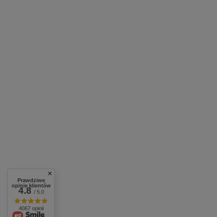
Prawdziwe
opinie klientów
4.8
/ 5.0
4067 opinii