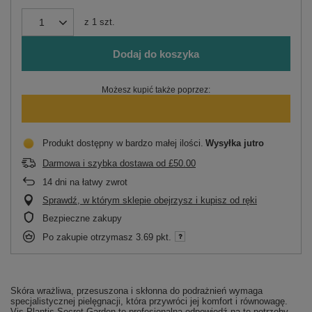
z
1
szt.
Dodaj do koszyka
Możesz kupić także poprzez:
Produkt dostępny w bardzo małej ilości
Wysyłka
jutro
Darmowa i szybka dostawa
od
£50.00
14
dni na łatwy zwrot
Sprawdź, w którym sklepie obejrzysz i kupisz od ręki
Bezpieczne zakupy
Po zakupie otrzymasz
3.69 pkt.
Skóra wrażliwa, przesuszona i skłonna do podrażnień wymaga
specjalistycznej pielęgnacji, która przywróci jej komfort i równowagę.
Vis Plantis Secret Garden to profesjonalna odpowiedź na te potrzeby –