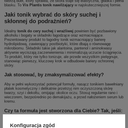
tworzą duet, który sprawia, że skóra staje się elastyczna, gładka i pełna
blasku. To
Vis Plantis tonik nawilżający
w najskuteczniejszej formie.
Jaki tonik wybrać do skóry suchej i
skłonnej do podrażnień?
Idealny
tonik do cery suchej i wrażliwej
powinien być pozbawiony
alkoholu i bogaty w składniki łagodzące oraz wzmacniające.
Prezentowany produkt to łagodny tonik wzmacniający barierę
hydrolipidową, zawierający postbiotyki, które dbają o równowagę
mikrobiomu. Składniki takie jak alantoina, pantenol i aminokwasy
aktywnie wyciszają zaczerwienienia i minimalizują uczucie ściągnięcia.
To produkt, który nie tylko tonizuje, ale przede wszystkim pielęgnuje,
stanowiąc pierwszy, kluczowy krok w odbudowie bariery ochronnej
skóry.
Jak stosować, by zmaksymalizować efekty?
Aby w pełni wykorzystać potencjał formuły, nasącz tonikiem bawełniany
płatek kosmetyczny i delikatnie przetrzyj nim oczyszczoną skórę
twarzy, szyi i dekoltu, omijając okolice oczu. Stosuj regularnie rano i
wieczorem, bezpośrednio po demakijażu, a przed nałożeniem serum lub
kremu.
Czy ta formuła jest stworzona dla Ciebie? Tak, jeśli:
Twoja skóra jest często ściągnięta, przesuszona i pozbawiona
komfortu.
Konfiguracja zgód