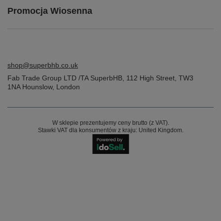
Promocja Wiosenna
shop@superbhb.co.uk
Fab Trade Group LTD /TA SuperbHB
,
112 High Street
,
TW3
1NA
Hounslow, London
W sklepie prezentujemy ceny brutto (z VAT).
Stawki VAT dla konsumentów z kraju:
United Kingdom
.