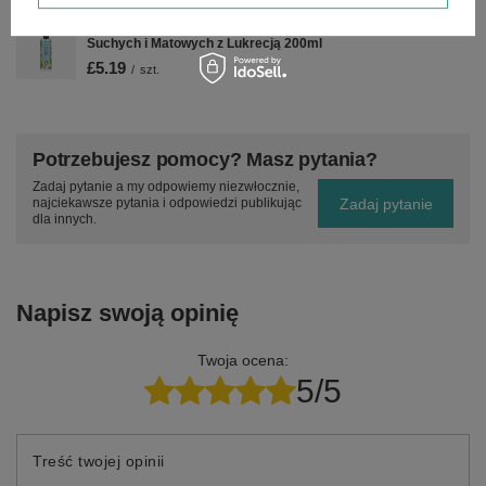
Vis Plantis Secret Garden Nawilżający Spray do Włosów
Suchych i Matowych z Lukrecją 200ml
£5.19
/
szt.
Potrzebujesz pomocy? Masz pytania?
Zadaj pytanie a my odpowiemy niezwłocznie,
Zadaj pytanie
najciekawsze pytania i odpowiedzi publikując
dla innych.
Napisz swoją opinię
Twoja ocena:
5/5
Treść twojej opinii