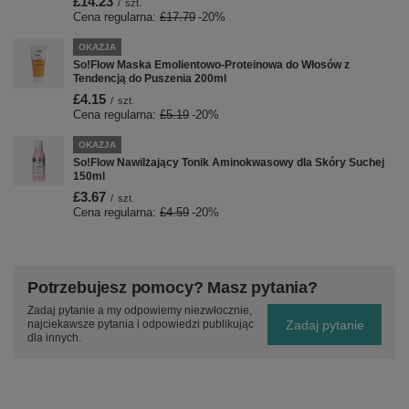
£14.23
/
szt.
Cena regularna:
£17.79
-20%
OKAZJA
So!Flow Maska Emolientowo-Proteinowa do Włosów z
Tendencją do Puszenia 200ml
£4.15
/
szt.
Cena regularna:
£5.19
-20%
OKAZJA
So!Flow Nawilżający Tonik Aminokwasowy dla Skóry Suchej
150ml
£3.67
/
szt.
Cena regularna:
£4.59
-20%
Potrzebujesz pomocy? Masz pytania?
Zadaj pytanie a my odpowiemy niezwłocznie,
Zadaj pytanie
najciekawsze pytania i odpowiedzi publikując
dla innych.