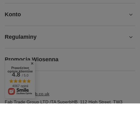
Konto
Regulaminy
Promocja Wiosenna
Prawdziwe
opinie klientów
4.8
/ 5.0
4067 opinii
shop@superbhb.co.uk
Fab Trade Group LTD /TA SuperbHB
,
112 High Street
,
TW3
1NA
Hounslow, London
W sklepie prezentujemy ceny brutto (z VAT).
Stawki VAT dla konsumentów z kraju:
United Kingdom
.