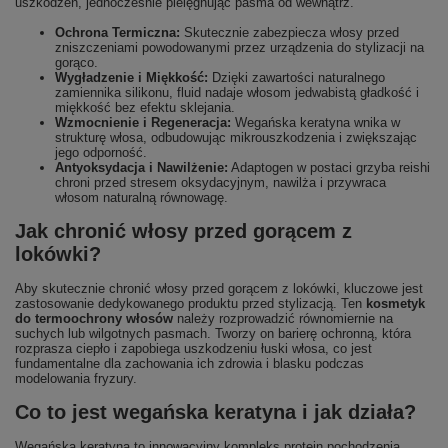
uszkodzeń, jednocześnie pielęgnując pasma od wewnątrz.
Ochrona Termiczna:
Skutecznie zabezpiecza włosy przed
zniszczeniami powodowanymi przez urządzenia do stylizacji na
gorąco.
Wygładzenie i Miękkość:
Dzięki zawartości naturalnego
zamiennika silikonu, fluid nadaje włosom jedwabistą gładkość i
miękkość bez efektu sklejania.
Wzmocnienie i Regeneracja:
Wegańska keratyna wnika w
strukturę włosa, odbudowując mikrouszkodzenia i zwiększając
jego odporność.
Antyoksydacja i Nawilżenie:
Adaptogen w postaci grzyba reishi
chroni przed stresem oksydacyjnym, nawilża i przywraca
włosom naturalną równowagę.
Jak chronić włosy przed gorącem z
lokówki?
Aby skutecznie chronić włosy przed gorącem z lokówki, kluczowe jest
zastosowanie dedykowanego produktu przed stylizacją. Ten
kosmetyk
do termoochrony włosów
należy rozprowadzić równomiernie na
suchych lub wilgotnych pasmach. Tworzy on barierę ochronną, która
rozprasza ciepło i zapobiega uszkodzeniu łuski włosa, co jest
fundamentalne dla zachowania ich zdrowia i blasku podczas
modelowania fryzury.
Co to jest wegańska keratyna i jak działa?
Wegańska keratyna to innowacyjny kompleks protein pochodzenia