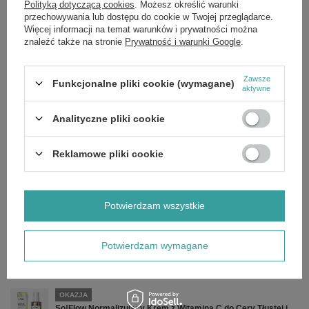
Polityką dotyczącą cookies
. Możesz określić warunki
Zamów teraz i ciesz się zdrowym wyglądem mimo częstej stylizacji.
przechowywania lub dostępu do cookie w Twojej przeglądarce.
Więcej informacji na temat warunków i prywatności można
Składniki:
Jeśli chcesz poznać pełny skład produktu, napisz do nas,
chętnie prześlemy aktualne zdjęcie etykiety ze składem. Producenci
znaleźć także na stronie
Prywatność i warunki Google
.
czasem aktualizują receptury, dlatego zapewniamy dostęp do
najbardziej aktualnych danych.
Zawsze
Funkcjonalne pliki cookie (wymagane)
aktywne
Analityczne pliki cookie
Marka
So!Flow
Forma Pakowania
P
Reklamowe pliki cookie
Zobacz również
Potwierdzam wszystkie
OKAZJA
So!Flow Wygładzająca Odżywka do Włosów po Keratynowym
Prostowaniu 400ml
Potwierdzam wymagane
£4.47
/
szt.
Cena regularna:
£5.59
-20%
OKAZJA
So!Flow Normalizujący Krem z Witaminą C do Cery Tłustej i