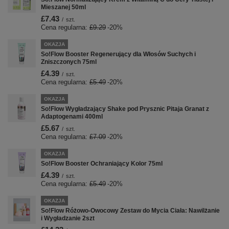
Mieszanej 50ml
£7.43
/
szt.
Cena regularna:
£9.29
-20%
OKAZJA
So!Flow Booster Regenerujący dla Włosów Suchych i
Zniszczonych 75ml
£4.39
/
szt.
Cena regularna:
£5.49
-20%
OKAZJA
So!Flow Wygładzający Shake pod Prysznic Pitaja Granat z
Adaptogenami 400ml
£5.67
/
szt.
Cena regularna:
£7.09
-20%
OKAZJA
So!Flow Booster Ochraniający Kolor 75ml
£4.39
/
szt.
Cena regularna:
£5.49
-20%
OKAZJA
So!Flow Różowo-Owocowy Zestaw do Mycia Ciała: Nawilżanie
i Wygładzanie 2szt