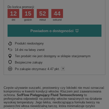
Do końca promocji:
12
15
52
44
dni
godzin
minut
sekund
Powiadom o dostępności
Produkt niedostępny
14
dni na łatwy zwrot
Ten produkt nie jest dostępny w sklepie stacjonarnym
Bezpieczne zakupy
Po zakupie otrzymasz
4.47 pkt.
Częste używanie suszarki, prostownicy czy lokówki nie musi oznaczać
kompromisu w kwestii kondycji włosów. Kluczem jest zaawansowana
ochrona.
So!Flow Pielęgnujący Fluid Termoochronny
to
profesjonalna odpowiedź na potrzeby włosów narażonych na działanie
wysokiej temperatury. Jego lekka, nieobciążająca formuła tworzy na
powierzchni włosa niewidzialną tarczę, która minimalizuje ryzyko