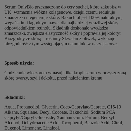
Serum OnlyBio przeznaczone do cery suchej, które zakupisz w
UK, wzmacnia włókna kolagenowe, dzięki czemu redukuje
zmarszczki i regeneruje skórę. Bakuchiol jest 100% naturalnym,
wegańskim i łagodnym nawet dla najbardziej wrażliwej skóry
odpowiednikiem retinolu. Składnik doskonale wygładza
zmarszczki, zwiększa elastyczność skóry i poprawia jej koloryt.
Biozgodny ze skórą – roślinny Skwalan z oliwek, wykazuje
biozgodność z tym występującym naturalnie w naszej skórze.
Sposób użycia:
Codziennie wieczorem wmasuj kilka kropli serum w oczyszczoną
skórę twarzy, szyi i dekoltu, przed nałożeniem kremu.
Składniki:
Aqua, Propanediol, Glycerin, Coco-Caprylate/Caprate, C15-19
Alkane, Squalane, Decyl Cocoate, Bakuchiol, Sodium PCA,
Caprylyl/Capryl Glucoside, Xanthan Gum, Parfum, Benzyl
Alcohol, Dehydroacetic Acid, Tocopherol, Benzoic Acid, Citral,
Eugenol, Limonene, Linalool.