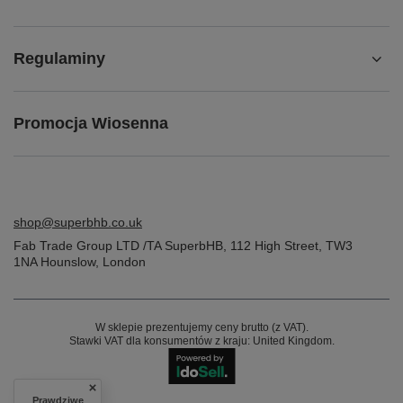
Regulaminy
Promocja Wiosenna
shop@superbhb.co.uk
Fab Trade Group LTD /TA SuperbHB
,
112 High Street
,
TW3
1NA
Hounslow, London
W sklepie prezentujemy ceny brutto (z VAT).
Stawki VAT dla konsumentów z kraju:
United Kingdom
.
Prawdziwe