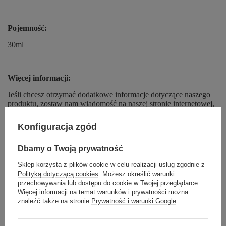
Pojemność:
30ml
Więcej informacji:
Jeśli chcesz otrzymać dodatkowe informacje dotyczące naszego
produktu, zostaw nam wiadomość na naszej stronie internetowej,
instagramie lub facebooku. Przekażemy Ci listę składników!
Niektóre marki decydują się na zamianę składników pewnych
Konfiguracja zgód
produktów bez podania żadnych na ten temat informacji. Aby
mieć pewność, że otrzymasz dokładny opis żądanego produktu,
Dbamy o Twoją prywatność
prześlemy Ci zdjęcie wskazanego kosmetyku, żywności lub
suplementu.
Sklep korzysta z plików cookie w celu realizacji usług zgodnie z
Polityką dotyczącą cookies
. Możesz określić warunki
przechowywania lub dostępu do cookie w Twojej przeglądarce.
Więcej informacji na temat warunków i prywatności można
znaleźć także na stronie
Prywatność i warunki Google
.
Marka
OnlyBio
Forma Pakowania
P