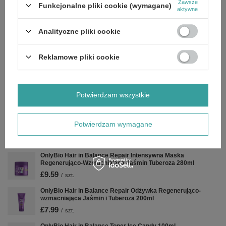
Zawsze
Funkcjonalne pliki cookie (wymagane)
aktywne
Zobacz również
Analityczne pliki cookie
OnlyBIo Hair Cycling Odżywczy Olejek do Włosów 70ml
Reklamowe pliki cookie
£7.19
/
szt.
OnlyBio Hair in Balance Toner Piernikowy 100ml
Potwierdzam wszystkie
£7.99
/
szt.
OnlyBio Hair in Balance Blondi Olejek Mroźny do Chłodnych
Potwierdzam wymagane
Blondów 20ml
£2.59
/
szt.
OnlyBio Hair in Balance Repair Intensywna Maska
Regenerująco-Wzmacniająca Jaśmin Tuberoza 280ml
£9.59
/
szt.
OnlyBio Hair in Balance Repair Odżywka Regenerująco-
wzmacniająca Jaśmin i Tuberoza 200ml
£7.99
/
szt.