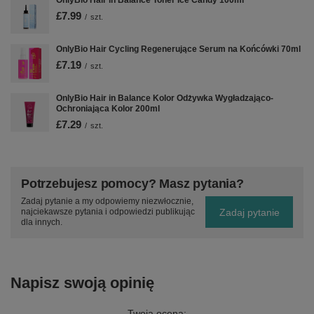
OnlyBio Hair in Balance Toner Ice Candy 100ml
£7.99
/
szt.
OnlyBio Hair Cycling Regenerujące Serum na Końcówki 70ml
£7.19
/
szt.
OnlyBio Hair in Balance Kolor Odżywka Wygładzająco-
Ochroniająca Kolor 200ml
£7.29
/
szt.
Potrzebujesz pomocy? Masz pytania?
Zadaj pytanie a my odpowiemy niezwłocznie,
Zadaj pytanie
najciekawsze pytania i odpowiedzi publikując
dla innych.
Napisz swoją opinię
Twoja ocena: