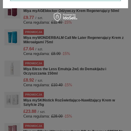
PROMOCJA
Miya myAGEblocker Odżywczy Krem Regenerujący 50ml
£9.77
/
szt.
Cena regularna:
£11.49
-15%
PROMOCJA
Miya myWONDERBALM Call Me Later Regenerujący Krem z
Mikroalgami 75ml
£7.64
/
szt.
Cena regularna:
£8.99
-15%
PROMOCJA
Miya Bless the Less Emulsja 2w1 do Demakijażu i
Oczyszczania 150ml
£8.92
/
szt.
Cena regularna:
£10.49
-15%
PROMOCJA
Miya mySKINstick Rozświetlająco-Nawilżający Krem w
Sztyfcie 25g
£23.88
/
szt.
Cena regularna:
£28.09
-15%
PROMOCJA