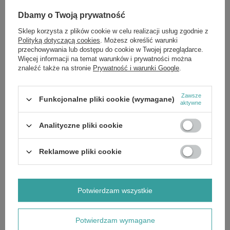
oczu, szyi i dekolcie. Zamknij ampułkę. Stosuj
Dbamy o Twoją prywatność
rano i wieczorem. Jedna ampułka wystarcza na
dwie aplikacje. Po ampułce warto
Sklep korzysta z plików cookie w celu realizacji usług zgodnie z
nałożyć serum/krem.
Polityką dotyczącą cookies
. Możesz określić warunki
przechowywania lub dostępu do cookie w Twojej przeglądarce.
Więcej informacji na temat warunków i prywatności można
znaleźć także na stronie
Prywatność i warunki Google
.
Składniki:
Aqua*, Propanediol*, 3-O-Ethyl Ascorbic Acid*, Glycerin*, Zingiber
Zawsze
Officinale Root Extract*, Ferulic Acid, Boerhavia Diffusa Root Extract*,
Funkcjonalne pliki cookie (wymagane)
aktywne
Paullinia Cupana Fruit Extract*, Triethyl Citrate*, Caprylyl Glycol,
Benzoic Acid, Xanthan Gum*, Potassium Sorbate, Sodium Benzoate,
Tetrasodium EDTA, Sodium Hydroxide.
Analityczne pliki cookie
* składniki pochodzenia naturalnego
Reklamowe pliki cookie
Marka
Miya Cosmetics
Potwierdzam wszystkie
Zobacz również
Potwierdzam wymagane