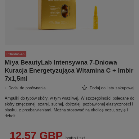
PROMOCJA
Miya BeautyLab Intensywna 7-Dniowa
Kuracja Energetyzująca Witamina C + Imbir
7x1,5ml
+ Dodaj do porównania
Dodaj do listy zakupowej
Ampułki do typów skóry, w tym wrażliwej. W szczególności polecane do
skóry zmęczonej, szarej, suchej, dojrzałej, pozbawionej elastyczności i
blasku, z przebarwieniami. Można stosować na okolicę oczu, szyję i
dekolt.
12,57 GBP
brutto
/
szt.