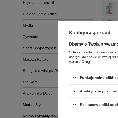
Higiena i opatrunki
Higiena Jamy Ustnej
Mydła
Konfiguracja zgód
Żywność
Dbamy o Twoją prywatn
Sport i Wypoczynek
Sklep korzysta z plików cookie 
dostępu do cookie w Twojej prz
Masaż i Relaks
warunki Google
.
Sprzęt Ułatwiający Poruszanie Się
Funkcjonalne pliki 
Dla Domu
Napis
Analityczne pliki coo
Artykuły dla Dzieci
Reklamowe pliki coo
Moda i Styl
Karma i Artykuły dla Zwierząt