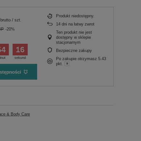
Produkt niedostępny
brutto
/
szt.
14
dni na łatwy zwrot
BP
-20%
Ten produkt nie jest
dostępny w sklepie
stacjonarnym
54
16
Bezpieczne zakupy
inut
sekund
Po zakupie otrzymasz
5.43
pkt.
stępności
ace & Body Care