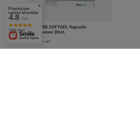
Prawdziwe
opinie klientów
4.8
/ 5.0
HEXATIAB SOFTGEL Kapsułki
4068 opinii
dopochwowe 10szt.
£18.59
/
szt.
Prenalen Gardło Pastylki do Ssania dla
Kobiet w Ciąży i Karmiących 16 Pastylek
£10.49
/
szt.