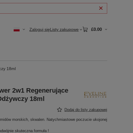
£0.00
Zaloguj się
Listy zakupowe
czy 18ml
wer 2w1 Regenerujące
Odżywczy 18ml
Dodaj do listy zakupowej
midów morskich, skwalen. Natychmiastowe poczucie ukojonej
dwójnie skuteczna formuła !