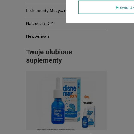
Potwier
Instrumenty Muzyczne
Narzędzia DIY
New Arrivals
Twoje ulubione
suplementy