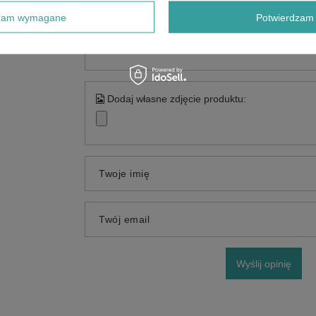
dzam wymagane
Potwierdzam 
Treść twojej opinii
Dodaj własne zdjęcie produktu:
Twoje imię
Twój email
Wyślij opinię