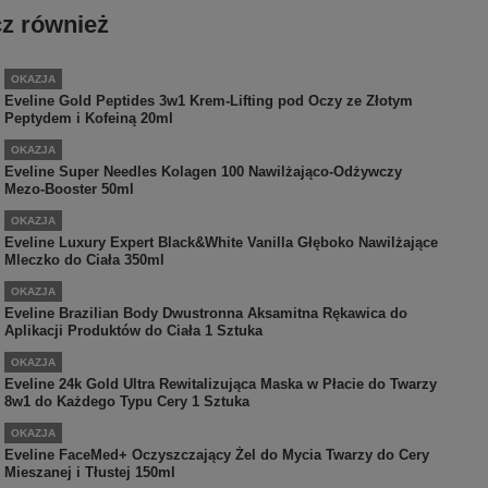
z również
OKAZJA
Eveline Gold Peptides 3w1 Krem-Lifting pod Oczy ze Złotym
Peptydem i Kofeiną 20ml
OKAZJA
Eveline Super Needles Kolagen 100 Nawilżająco-Odżywczy
Mezo-Booster 50ml
OKAZJA
Eveline Luxury Expert Black&White Vanilla Głęboko Nawilżające
Mleczko do Ciała 350ml
OKAZJA
Eveline Brazilian Body Dwustronna Aksamitna Rękawica do
Aplikacji Produktów do Ciała 1 Sztuka
OKAZJA
Eveline 24k Gold Ultra Rewitalizująca Maska w Płacie do Twarzy
8w1 do Każdego Typu Cery 1 Sztuka
OKAZJA
Eveline FaceMed+ Oczyszczający Żel do Mycia Twarzy do Cery
Mieszanej i Tłustej 150ml