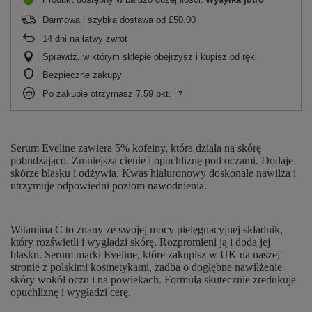
Darmowa i szybka dostawa
od
£50.00
14
dni na łatwy zwrot
Sprawdź, w którym sklepie obejrzysz i kupisz od ręki
Bezpieczne zakupy
Po zakupie otrzymasz
7.59 pkt.
Serum Eveline zawiera 5% kofeiny, która działa na skórę
pobudzająco. Zmniejsza cienie i opuchliznę pod oczami. Dodaje
skórze blasku i odżywia. Kwas hialuronowy doskonale nawilża i
utrzymuje odpowiedni poziom nawodnienia.
Witamina C to znany ze swojej mocy pielęgnacyjnej składnik,
który rozświetli i wygładzi skórę. Rozpromieni ją i doda jej
blasku. Serum marki Eveline, które zakupisz w UK na naszej
stronie z polskimi kosmetykami, zadba o dogłębne nawilżenie
skóry wokół oczu i na powiekach. Formuła skutecznie zredukuje
opuchliznę i wygładzi cerę.