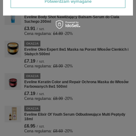
Potwierdzam wymagane
OKAZJA
Eveline Body Shot Nawilżający Balsam-Serum do Ciała
Suchego 200ml
£3.91
/
szt.
Cena regularna:
£4.89
-20%
OKAZJA
Eveline Oleo Expert 8w1 Maska na Porost Włosów Cienkich i
Słabych 500ml
£7.19
/
szt.
Cena regularna:
£8.99
-20%
OKAZJA
Eveline Keratin Color and Repair Ochrona Maska do Włosów
Farbowanych 8w1 500ml
£7.19
/
szt.
Cena regularna:
£8.99
-20%
OKAZJA
Eveline Elixir Of Youth Serum Odbudowujące Multi Peptydy
18ml
£6.95
/
szt.
Cena regularna:
£8.69
-20%