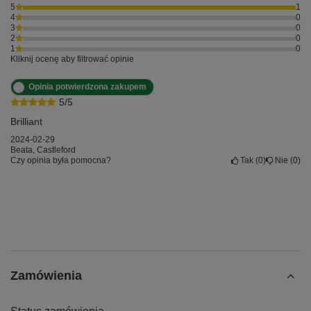
5
1
4
0
3
0
2
0
1
0
Kliknij ocenę aby filtrować opinie
Opinia potwierdzona zakupem
5/5
Brilliant
2024-02-29
Beata, Castleford
Czy opinia była pomocna?
Tak
0
Nie
0
Zamówienia