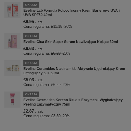
OKAZJA
Eveline Lab Formula Fotoochronny Krem Barierowy UVA i
UVB SPF50 40ml
£8.95
/
szt.
Cena regularna:
£11.19
-20%
OKAZJA
Eveline Cica Skin Super Serum Nawilżająco-Kojące 30ml
£6.63
/
szt.
Cena regularna:
£8.29
-20%
OKAZJA
Eveline Ceramides Niacinamide Aktywnie Ujędrniający Krem
LIftingujący 50+ 50ml
£5.03
/
szt.
Cena regularna:
£6.29
-20%
OKAZJA
Eveline Cosmetics Korean Rituals Enzymes+ Wygładzający
Peeling Enzymatyczny 75ml
£2.87
/
szt.
Cena regularna:
£3.59
-20%