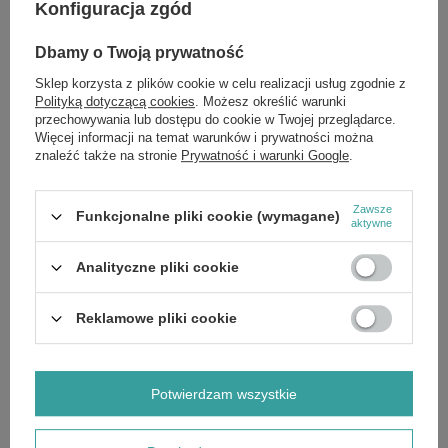
Konfiguracja zgód
Pojemność:
30ml
Dbamy o Twoją prywatność
Sklep korzysta z plików cookie w celu realizacji usług zgodnie z
Polityką dotyczącą cookies
. Możesz określić warunki
Więcej informacji:
przechowywania lub dostępu do cookie w Twojej przeglądarce.
Więcej informacji na temat warunków i prywatności można
Jeśli chcesz otrzymać dodatkowe informacje dotyczące naszego
znaleźć także na stronie
Prywatność i warunki Google
.
produktu, zostaw nam wiadomość na naszej stronie internetowej,
instagramie lub facebooku. Przekażemy Ci listę składników!
Niektóre marki decydują się na zamianę składników pewnych
Zawsze
produktów bez podania żadnych na ten temat informacji. Aby
Funkcjonalne pliki cookie (wymagane)
aktywne
mieć pewność, że otrzymasz dokładny opis żądanego produktu,
prześlemy Ci zdjęcie wskazanego kosmetyku lub suplementu.
Analityczne pliki cookie
Reklamowe pliki cookie
Marka
Eveline Face & Body Care
Forma Pakowania
P
Potwierdzam wszystkie
Zobacz również