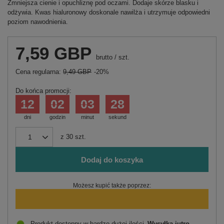
Zmniejsza cienie i opuchliznę pod oczami. Dodaje skórze blasku i
odżywia. Kwas hialuronowy doskonale nawilża i utrzymuje odpowiedni
poziom nawodnienia.
7,59 GBP
brutto
/
szt.
Cena regularna:
9,49 GBP
-20%
Do końca promocji:
12
02
03
28
dni
godzin
minut
sekund
z
30
szt.
Dodaj do koszyka
Możesz kupić także poprzez:
Produkt dostępny w bardzo dużej ilości
Wysyłka
jutro