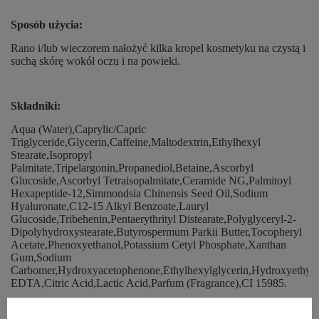
Sposób użycia:
Rano i/lub wieczorem nałożyć kilka kropel kosmetyku na czystą i
suchą skórę wokół oczu i na powieki.
Składniki:
Aqua (Water),Caprylic/Capric
Triglyceride,Glycerin,Caffeine,Maltodextrin,Ethylhexyl
Stearate,Isopropyl
Palmitate,Tripelargonin,Propanediol,Betaine,Ascorbyl
Glucoside,Ascorbyl Tetraisopalmitate,Ceramide NG,Palmitoyl
Hexapeptide-12,Simmondsia Chinensis Seed Oil,Sodium
Hyaluronate,C12-15 Alkyl Benzoate,Lauryl
Glucoside,Tribehenin,Pentaerythrityl Distearate,Polyglyceryl-2-
Dipolyhydroxystearate,Butyrospermum Parkii Butter,Tocopheryl
Acetate,Phenoxyethanol,Potassium Cetyl Phosphate,Xanthan
Gum,Sodium
Carbomer,Hydroxyacetophenone,Ethylhexylglycerin,Hydroxyethylc
EDTA,Citric Acid,Lactic Acid,Parfum (Fragrance),CI 15985.