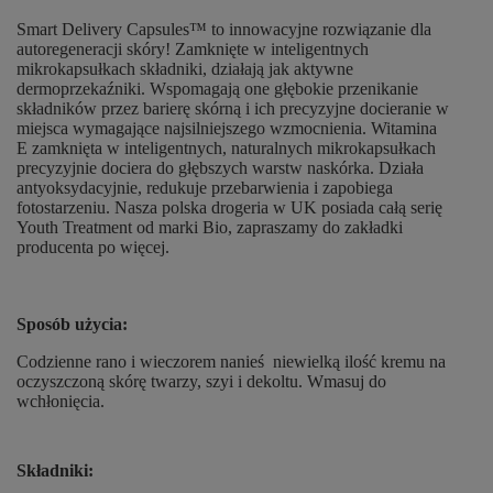
Smart Delivery Capsules™ to innowacyjne rozwiązanie dla
autoregeneracji skóry! Zamknięte w inteligentnych
mikrokapsułkach składniki, działają jak aktywne
dermoprzekaźniki. Wspomagają one głębokie przenikanie
składników przez barierę skórną i ich precyzyjne docieranie w
miejsca wymagające najsilniejszego wzmocnienia. Witamina
E zamknięta w inteligentnych, naturalnych mikrokapsułkach
precyzyjnie dociera do głębszych warstw naskórka. Działa
antyoksydacyjnie, redukuje przebarwienia i zapobiega
fotostarzeniu. Nasza polska drogeria w UK posiada całą serię
Youth Treatment od marki Bio, zapraszamy do zakładki
producenta po więcej.
Sposób użycia:
Codzienne rano i wieczorem nanieś niewielką ilość kremu na
oczyszczoną skórę twarzy, szyi i dekoltu. Wmasuj do
wchłonięcia.
Składniki: