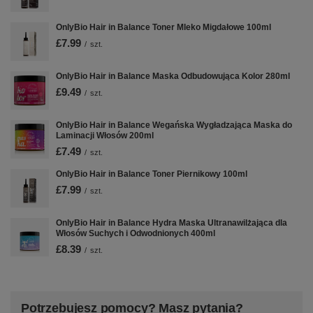
OnlyBio Hair in Balance Toner Mleko Migdałowe 100ml
£7.99
/
szt.
OnlyBio Hair in Balance Maska Odbudowująca Kolor 280ml
£9.49
/
szt.
OnlyBio Hair in Balance Wegańska Wygładzająca Maska do
Laminacji Włosów 200ml
£7.49
/
szt.
OnlyBio Hair in Balance Toner Piernikowy 100ml
£7.99
/
szt.
OnlyBio Hair in Balance Hydra Maska Ultranawilżająca dla
Włosów Suchych i Odwodnionych 400ml
£8.39
/
szt.
Potrzebujesz pomocy? Masz pytania?