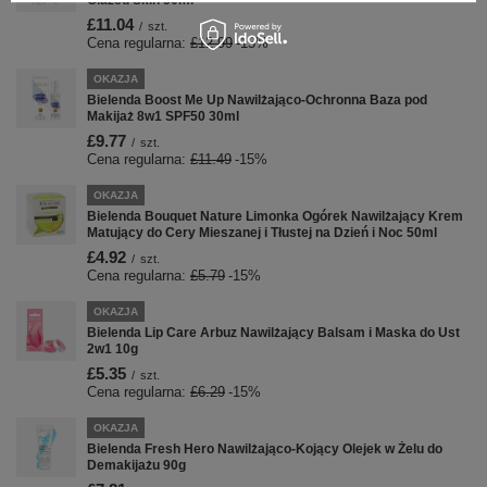
Glazed Skin 50ml
£11.04
/
szt.
Cena regularna:
£12.99
-15%
OKAZJA
Bielenda Boost Me Up Nawilżająco-Ochronna Baza pod
Makijaż 8w1 SPF50 30ml
£9.77
/
szt.
Cena regularna:
£11.49
-15%
OKAZJA
Bielenda Bouquet Nature Limonka Ogórek Nawilżający Krem
Matujący do Cery Mieszanej i Tłustej na Dzień i Noc 50ml
£4.92
/
szt.
Cena regularna:
£5.79
-15%
OKAZJA
Bielenda Lip Care Arbuz Nawilżający Balsam i Maska do Ust
2w1 10g
£5.35
/
szt.
Cena regularna:
£6.29
-15%
OKAZJA
Bielenda Fresh Hero Nawilżająco-Kojący Olejek w Żelu do
Demakijażu 90g