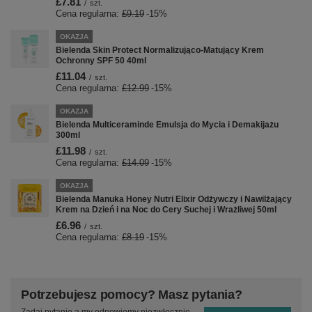
£7.81
/
szt.
Cena regularna:
£9.19
-15%
OKAZJA
Bielenda Skin Protect Normalizująco-Matujący Krem
Ochronny SPF 50 40ml
£11.04
/
szt.
Cena regularna:
£12.99
-15%
OKAZJA
Bielenda Multiceraminde Emulsja do Mycia i Demakijażu
300ml
£11.98
/
szt.
Cena regularna:
£14.09
-15%
OKAZJA
Bielenda Manuka Honey Nutri Elixir Odżywczy i Nawilżający
Krem na Dzień i na Noc do Cery Suchej i Wrażliwej 50ml
£6.96
/
szt.
Cena regularna:
£8.19
-15%
Potrzebujesz pomocy? Masz pytania?