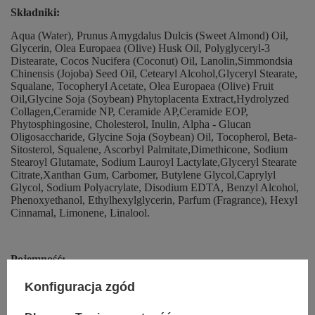
Składniki:
Aqua (Water), Prunus Amygdalus Dulcis (Sweet Almond) Oil,
Glycerin, Olea Europaea (Olive) Husk Oil, Polyglyceryl-3
Distearate, Cocos Nucifera (Coconut) Oil, Lanolin,Simmondsia
Chinensis (Jojoba) Seed Oil, Cetearyl Alcohol,Glyceryl Stearate,
Squalane, Tocopheryl Acetate, Olea Europaea (Olive) Fruit
Oil,Glycine Soja (Soybean) Phytoplacenta Extract,Hydrolyzed
Collagen,Ceramide NP, Ceramide AP,Ceramide EOP,
Phytosphingosine, Cholesterol, Inulin, Alpha - Glucan
Oligosaccharide, Glycine Soja (Soybean) Oil, Tocopherol, Beta-
Sitosterol, Squalene, Ascorbyl Palmitate,Dimethicone, Sodium
Stearoyl Glutamate, Sodium Lauroyl Lactylate,Glyceryl Stearate
Citrate,Xanthan Gum, Carbomer, Butylene Glycol,Caprylyl
Glycol, Sodium Polyacrylate, Disodium EDTA, Benzyl Alcohol,
Phenoxyethanol, Ethylhexylglycerin, Parfum (Fragrance), Hexyl
Cinnamal, Limonene, Linalool.
Pojemność:
50ml
Konfiguracja zgód