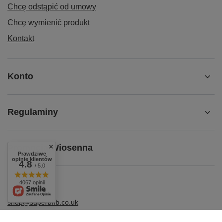
Chcę odstąpić od umowy
Chcę wymienić produkt
Kontakt
Konto
Regulaminy
Promocja Wiosenna
Prawdziwe
opinie klientów
4.8
/ 5.0
4067 opinii
shop@superbhb.co.uk
Fab Trade Group LTD /TA SuperbHB
,
112 High Street
,
TW3