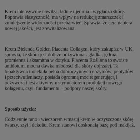
Krem intensywnie nawilża, ładnie ujędrnia i wygładza skórę.
Poprawia elastyczność, ma wpływ na redukcję zmarszczek i
zmniejszenie widoczności przebarwień. Sprawia, że cera nabiera
nowej jakości, jest zrewitalizowana.
Krem Bielenda Golden Placenta Collagen, który zakupisz w UK,
sprawia, że skóra jest dobrze odżywiona - gładka, jędrna,
promienna i aksamitna w dotyku. Placenta Roślinna to swoiste
antidotum, mocna dawka młodości dla skóry dojrzałej. Ta
bioaktywna molekuła pełna dobroczynnych enzymów, peptydów
i przeciwutleniaczy, posiada ogromną moc regenerującą i
odżywczą i jest aktywnym stymulatorem produkcji nowego
kolagenu, czyli fundamentu – podpory naszej skóry.
Sposób użycia:
Codziennie rano i wieczorem wmasuj krem w oczyszczoną skórę
twarzy, szyi i dekoltu. Krem stanowi doskonałą bazę pod makijaż.