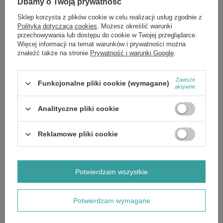
Dbamy o Twoją prywatność
Więcej informacji:
Sklep korzysta z plików cookie w celu realizacji usług zgodnie z
Jeśli chcesz otrzymać dodatkowe informacje dotyczące naszego
Polityką dotyczącą cookies
. Możesz określić warunki
produktu, zostaw nam wiadomość na naszej stronie internetowej,
przechowywania lub dostępu do cookie w Twojej przeglądarce.
instagramie lub facebooku. Przekażemy Ci listę składników!
Więcej informacji na temat warunków i prywatności można
Niektóre marki decydują się na zamianę składników pewnych
znaleźć także na stronie
Prywatność i warunki Google
.
produktów bez podania żadnych na ten temat informacji. Aby
mieć pewność, że otrzymasz dokładny opis żądanego produktu,
prześlemy Ci zdjęcie wskazanego kosmetyku, suplementu lub
Zawsze
Funkcjonalne pliki cookie (wymagane)
aktywne
żywności.
Analityczne pliki cookie
Reklamowe pliki cookie
Marka
Bielenda
Forma Pakowania
P
Potwierdzam wszystkie
Zobacz również
Potwierdzam wymagane
OKAZJA
Bielenda Glaze & Glow Nawilżająco-Rozświetlający Krem