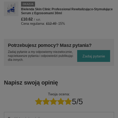
OKAZJA
Bielenda Skin Clinic Professional Rewitalizująco-Stymulujące
Serum z Egzosomami 30ml
£10.62
/
szt.
Cena regularna:
£12.49
-15%
Potrzebujesz pomocy? Masz pytania?
Zadaj pytanie a my odpowiemy niezwłocznie,
Zadaj pytanie
najciekawsze pytania i odpowiedzi publikując
dla innych.
Napisz swoją opinię
Twoja ocena:
5/5