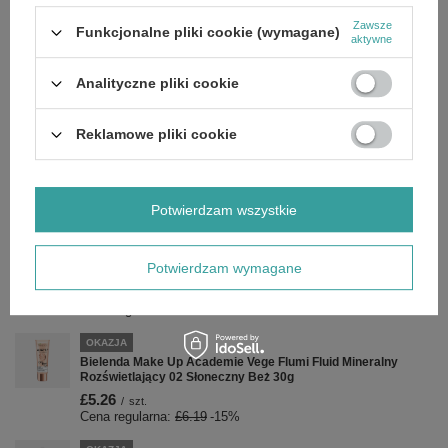
Marka
Bielenda
Zawsze
Funkcjonalne pliki cookie (wymagane)
Forma Pakowania
LL
aktywne
Analityczne pliki cookie
Zobacz również
Reklamowe pliki cookie
OKAZJA
Bielenda Egzosomy Młodości Serum Naprawcze na Noc 30ml
£9.34
/
szt.
Cena regularna:
£10.99
-15%
Potwierdzam wszystkie
OKAZJA
Bielenda Good Skin Acid Peel Mikrozłuszczający Żel do Mycia
Potwierdzam wymagane
Twarzy 195g
£6.71
/
szt.
Cena regularna:
£7.89
-15%
OKAZJA
Bielenda Make Up Academie Vege Flumi Fluid Mineralny
Rozświetlający 02 Słoneczny Beż 30g
£5.26
/
szt.
Cena regularna:
£6.19
-15%