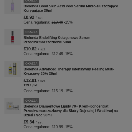
OKAZJA
Bielenda Good Skin Acid Peel Serum Mikro-złuszczające
Korygujące 30ml
£8.92
/
szt.
Cena regularna:
£10.49
-15%
OKAZJA
Bielenda Endolifting Kolagenowe Serum
Przeciwzmarszczkowe 50ml
£10.62
/
szt.
Cena regularna:
£12.49
-15%
OKAZJA
Bielenda Advanced Therapy Intensywny Peeling Multi-
Kwasowy 20% 30ml
£12.91
/
szt.
129.1
pkt
punktów
Cena regularna:
£15.19
-15%
OKAZJA
Bielenda Diamentowe Lipidy 70+ Krem-Koncentrat
Przeciwzmarszczkowy dla Skóry Dojrzałej i Wrażliwej na
Dzień i Noc 50ml
£9.34
/
szt.
Cena regularna:
£10.99
-15%