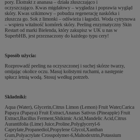
pory. Ekstrakt z ananasa – działa złuszczająco i
oczyszczająco. Kwas migdałowy – wygładza i poprawia wygląd
skóry. Kwas szikimowy – pobudza regenerację naskórka i
złuszcza go. Sok z limonki – odświeża i łagodzi. Woda cytrynowa
– wspiera witalność komórek skóry. Peeling enzymatyczny Skin
Restart od marki Bielenda, który zakupisz w UK u nas w
SuperbHB, jest przeznaczony do każdego typu cery!
Sposób użycia:
Rozprowadź peeling na oczyszczonej i suchej skórze twarzy,
omijając okolice oczu. Masuj kolistymi ruchami, a następnie
spłucz letnią wodą. Stosuj według potrzeb.
Składniki:
Aqua (Water), Glycerin,Citrus Limon (Lemon) Fruit Water,Carica
Papaya (Papaya) Fruit Extract,Ananas Sativus (Pineapple) Fruit
Extract,Bacillus Ferment,Shikimic Acid,Mandelic Acid,Citrus
Aurantifolia (Lime) Juice,Proline,Polyglyceryl-6
Caprylate,Propanediol,Propylene Glycol,Xanthan
Gum,Polyacrylate Crosspolymer-6,Maltodextrin,Potassium