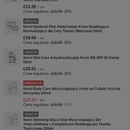
Skóry Dojrzałej 15ml
£13.36
/
szt.
Cena regularna:
£19.09
-30%
OKAZJA
Norel Hyaluron Plus Hialuronowy Krem Nawilżająco-
Normalizujący dla Cery Tłustej i Mieszanej 50ml
£19.66
/
szt.
Cena regularna:
£28.09
-30%
OKAZJA
Norel Skin Care Antyoksydacyjny Krem BB SPF 30 Sunny
50ml
£20.01
/
szt.
Cena regularna:
£28.59
-30%
PROMOCJA
Norel Body Care Wyszczuplający Krem na Cellulit i Kruche
Naczynka 200ml
£17.21
/
szt.
Cena regularna:
£24.59
-30%
OKAZJA
Norel Slimming Gluco Stop Wyszczuplający Żel
Antycellulitowy z Kompleksem Redukującym Tkankę
Tłuszczową 200ml