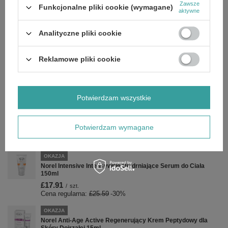
Zawsze
Funkcjonalne pliki cookie (wymagane)
aktywne
Zobacz również
Analityczne pliki cookie
OKAZJA
Reklamowe pliki cookie
Norel MultiVitamin Odżywcza Maska Witaminowa 100ml
£17.56
/
szt.
Cena regularna:
£25.09
-30%
Potwierdzam wszystkie
OKAZJA
Norel Slimming Termogeniczne Modelujące Serum do Ciała
150ml
Potwierdzam wymagane
£17.21
/
szt.
Cena regularna:
£24.59
-30%
OKAZJA
Norel Intensive Intensywnie Ujędrniające Serum do Ciała
150ml
£17.91
/
szt.
Cena regularna:
£25.59
-30%
OKAZJA
Norel Anti-Age Active Regenerujący Krem Peptydowy dla