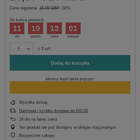
Cena regularna:
15,09 GBP
-30%
Do końca promocji:
11
19
13
01
dni
godzin
minut
sekund
z
3
szt.
Dodaj do koszyka
Możesz kupić także poprzez:
Wysyłka
dzisiaj
Darmowa i szybka dostawa
od
£50.00
14
dni na łatwy zwrot
Ten produkt nie jest dostępny w sklepie stacjonarnym
Bezpieczne zakupy