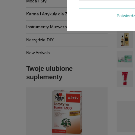
Moda i Styl
Karma i Artykuły dla Zwierząt
Potwier
Instrumenty Muzyczne
Narzędzia DIY
New Arrivals
Twoje ulubione
suplementy