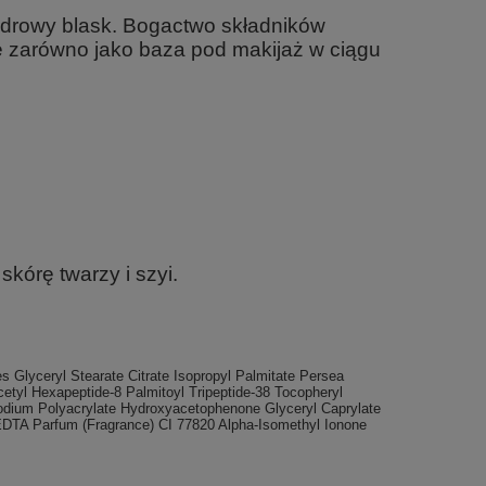
zdrowy blask. Bogactwo składników
ę zarówno jako baza pod makijaż w ciągu
kórę twarzy i szyi.
s Glyceryl Stearate Citrate Isopropyl Palmitate Persea
etyl Hexapeptide-8 Palmitoyl Tripeptide-38 Tocopheryl
Sodium Polyacrylate Hydroxyacetophenone Glyceryl Caprylate
EDTA Parfum (Fragrance) CI 77820 Alpha-Isomethyl Ionone