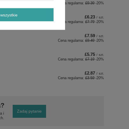
Cena regularna:
£9.39
-20%
wszystkie
£6.23
/
szt.
Cena regularna:
£7.79
-20%
£7.59
/
szt.
Cena regularna:
£9.49
-20%
£5.75
/
szt.
Cena regularna:
£7.19
-20%
£2.87
/
szt.
Cena regularna:
£3.59
-20%
a?
Zadaj pytanie
a i
ch.