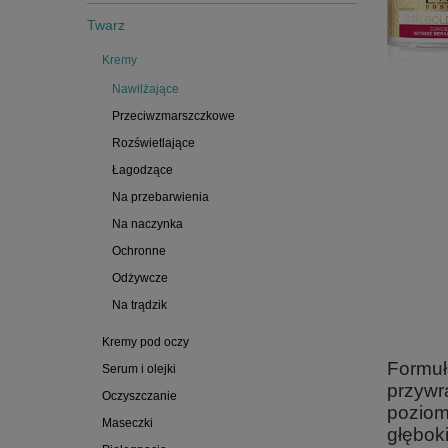
Twarz
Kremy
Nawilżające
Przeciwzmarszczkowe
Rozświetlające
Łagodzące
Na przebarwienia
Na naczynka
Ochronne
Odżywcze
Na trądzik
Kremy pod oczy
Formuł
Serum i olejki
przywr
Oczyszczanie
poziom
Maseczki
głębok