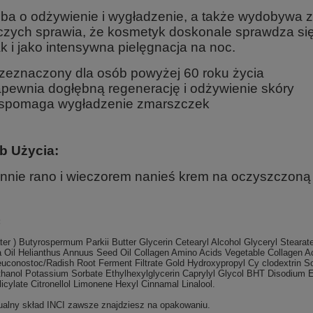
ba o odżywienie i wygładzenie, a także wydobywa 
zych sprawia, że ​​kosmetyk doskonale sprawdza si
ak i jako intensywna pielęgnacja na noc.
zeznaczony dla osób powyżej 60 roku życia
pewnia dogłębną regenerację i odżywienie skóry
pomaga wygładzenie zmarszczek
b Użycia:
nnie rano i wieczorem nanieś krem ​​na oczyszczoną s
:
er ) Butyrospermum Parkii Butter Glycerin Cetearyl Alcohol Glyceryl Stearate
 Oil Helianthus Annuus Seed Oil Collagen Amino Acids Vegetable Collagen Ac
euconostoc/Radish Root Ferment Filtrate Gold Hydroxypropyl Cy clodextrin 
hanol Potassium Sorbate Ethylhexylglycerin Caprylyl Glycol BHT Disodium 
icylate Citronellol Limonene Hexyl Cinnamal Linalool.
tualny skład INCI zawsze znajdziesz na opakowaniu.