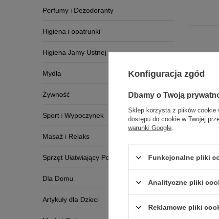
Perfumy i Dezodoranty
Higiena i opatrunki
Higiena Jamy Ustnej
Konfiguracja zgód
Mydła
Zobac
Żywność
Dbamy o Twoją prywatn
Sklep korzysta z plików cookie 
Sport i Wypoczynek
dostępu do cookie w Twojej prz
warunki Google
.
Masaż i Relaks
Funkcjonalne pliki 
Sprzęt Ułatwiający Poruszanie Się
Dla Domu
Analityczne pliki coo
Artykuły dla Dzieci
Reklamowe pliki coo