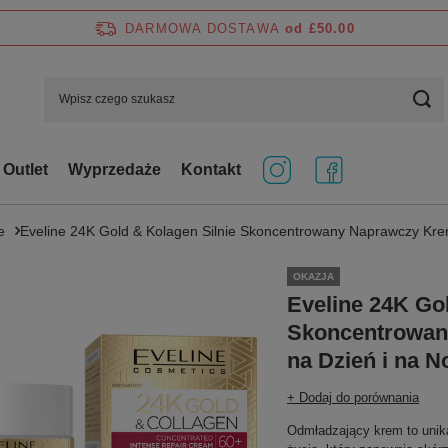
DARMOWA DOSTAWA
od £50.00
Outlet
Wyprzedaże
Kontakt
e
Eveline 24K Gold & Kolagen Silnie Skoncentrowany Naprawczy Kre
OKAZJA
Eveline 24K Gol
Skoncentrowan
na Dzień i na N
+ Dodaj do porównania
Odmładzający krem to unik