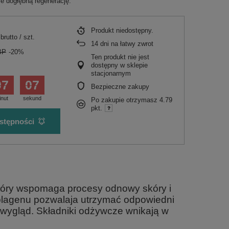
ze dogłębną regenerację.
Produkt niedostępny
brutto
/
szt.
14
dni na łatwy zwrot
BP
-20%
Ten produkt nie jest
dostępny w sklepie
stacjonarnym
07
06
Bezpieczne zakupy
inut
sekund
Po zakupie otrzymasz
4.79
pkt.
stępności
który wspomaga procesy odnowy skóry i
 kolagenu pozwalaja utrzymać odpowiedni
 wygląd. Składniki odżywcze wnikają w