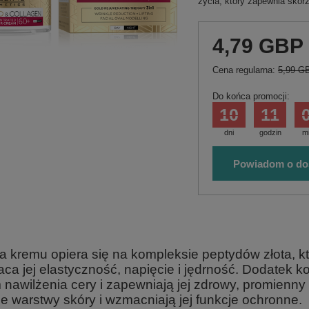
życia, który zapewnia skór
4,79 GBP
Cena regularna:
5,99 G
Do końca promocji:
10
11
dni
godzin
m
Powiadom o do
a kremu opiera się na kompleksie peptydów złota, 
aca jej elastyczność, napięcie i jędrność. Dodatek
 nawilżenia cery i zapewniają jej zdrowy, promienny
ie warstwy skóry i wzmacniają jej funkcje ochronne.