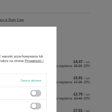
ace & Body Care
ć warunki przechowywania lub
 także na stronie
Prywatność i
£4.47
/
szt.
Cena regularna:
£5.59
-20%
£5.91
/
szt.
Zawsze aktywne
Cena regularna:
£7.39
-20%
£2.79
/
szt.
Cena regularna:
£3.49
-20%
£7.51
/
szt.