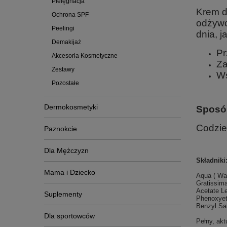
Pielęgnacja
Krem d
Ochrona SPF
odżywc
Peelingi
dnia, j
Demakijaż
Pr
Akcesoria Kosmetyczne
Za
Zestawy
Ws
Pozostałe
Dermokosmetyki
Sposó
Codzie
Paznokcie
Dla Mężczyzn
Składniki
Mama i Dziecko
Aqua ( Wat
Gratissima
Acetate L
Suplementy
Phenoxyet
Benzyl Sal
Dla sportowców
Pełny, ak