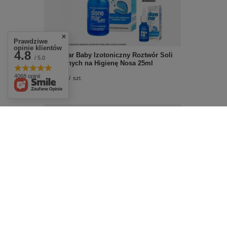
Prawdziwe
opinie klientów
4.8
Disnemar Baby Izotoniczny Roztwór Soli
/ 5.0
Mineralnych na Higienę Nosa 25ml
4068 opinii
£14.59
/
szt.
Aflofarm Tymianek i Podbiał Pastylki do
Ssania na Gardło i Odporność 18 Pastylek