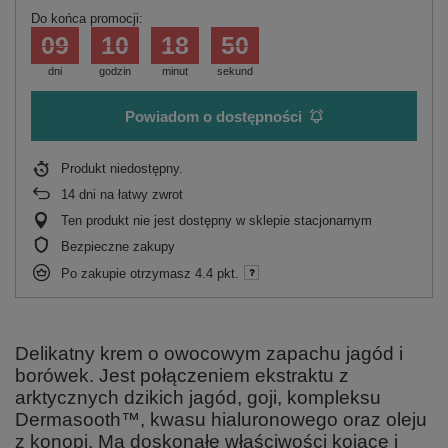
Do końca promocji:
09
10
18
50
dni
godzin
minut
sekund
Powiadom o dostępności
Produkt niedostępny
14
dni na łatwy zwrot
Ten produkt nie jest dostępny w sklepie stacjonarnym
Bezpieczne zakupy
Po zakupie otrzymasz
4.4 pkt.
Delikatny krem o owocowym zapachu jagód i
borówek. Jest połączeniem ekstraktu z
arktycznych dzikich jagód, goji, kompleksu
Dermasooth™, kwasu hialuronowego oraz oleju
z konopi. Ma doskonałe właściwości kojące i