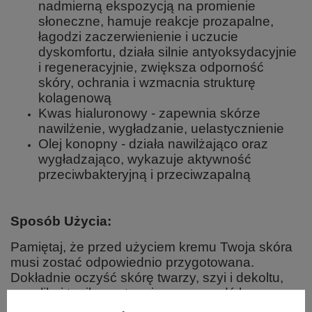
nadmierną ekspozycją na promienie
słoneczne, hamuje reakcje prozapalne,
łagodzi zaczerwienienie i uczucie
dyskomfortu, działa silnie antyoksydacyjnie
i regeneracyjnie, zwiększa odporność
skóry, ochrania i wzmacnia strukturę
kolagenową
Kwas hialuronowy - zapewnia skórze
nawilżenie, wygładzanie, uelastycznienie
Olej konopny - działa nawilżająco oraz
wygładzająco, wykazuje aktywność
przeciwbakteryjną i przeciwzapalną
Sposób Użycia:
Pamiętaj, że przed użyciem kremu Twoja skóra
musi zostać odpowiednio przygotowana.
Dokładnie oczyść skórę twarzy, szyi i dekoltu,
zaaplikuj tonik, następnie rozprowadź krem.
Poczekaj chwilę aż się wchłonie. Krem możesz