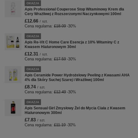
OKAZJA
Apis Professional Couperose Stop Witaminowy Krem dla
Cery Wrażliwej z Rozszerzonymi Naczynkowymi 100ml
£12.66
/
szt.
Cena regularna:
£18.09
-30%
OKAZJA
Apis Re-Vit C Home Care Esencja z 10% Witaminy C z
Kwasem Hialuronowym 30ml
£12.31
/
szt.
Cena regularna:
£17.59
-30%
OKAZJA
Apis Ceramide Power Hydrożelowy Peeling z Kwasami AHA
4% dla Skóry Suchej Szarej i Wrażliwej 100ml
£8.74
/
szt.
Cena regularna:
£12.49
-30%
OKAZJA
Apis Sensual Girl Zmysłowy Żel do Mycia Ciała z Kwasem
Hialuronowym 300ml
£7.83
/
szt.
Cena regularna:
£11.19
-30%