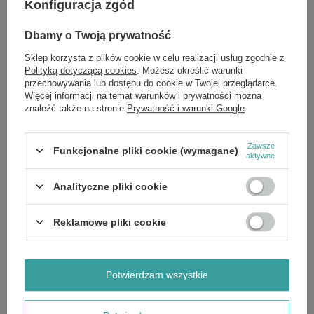
Konfiguracja zgód
stosować 1-2 razy dziennie.
Dbamy o Twoją prywatność
Składniki:
Sklep korzysta z plików cookie w celu realizacji usług zgodnie z
Polityką dotyczącą cookies
. Możesz określić warunki
Aqua, Helianthus Annuus (Sunflower) Seed Oil, Cetearyl Alcohol &
przechowywania lub dostępu do cookie w Twojej przeglądarce.
Ceteareth 20, Propanediol, Cannabis Sativa (Hemp) Seed Oil,
Więcej informacji na temat warunków i prywatności można
Butyrospermum Parkii Butter, Vaccinium Vitis-Idaea Fruit Extract,
znaleźć także na stronie
Prywatność i warunki Google
.
Rubus Chamaemorus Fruit Extract, Rubus Arcticus Fruit Extract,
Benzyl Alcohol, Salicylic Acid, Glycerin, Sorbic Acid, Xanthan Gum,
Cetyl Alcohol, D-panthenol, Lycium Barbarum Fruit Extract,
Propanediol, Enteromorpha Compressa Extract, Silybum Marianum
Zawsze
Funkcjonalne pliki cookie (wymagane)
Fruit Extract, Ocimum Sanctum Leaf Extract, Tocopherol, Parfum
aktywne
Analityczne pliki cookie
Reklamowe pliki cookie
Marka
Apis
Potwierdzam wszystkie
Forma Pakowania
P