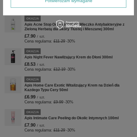
Potwierdzam wymagane
Zobacz również
OKAZJA
Apis Acne Stop Oczyszczające Mleczko Antybakteryjne z
Zieloną Herbatą dla Skóry Tłustej i Mieszanej 300ml
£7.90
/
szt.
Cena regularna:
£11.29
-30%
OKAZJA
Apis Night Fever Nawilżający Krem do Dłoni 300ml
£8.53
/
szt.
Cena regularna:
£12.19
-30%
OKAZJA
Apis Home Care Exotic Witalizujący Krem ​​na Dzień dla
Kazdego Typu Cery 50ml
£6.99
/
szt.
Cena regularna:
£9.99
-30%
OKAZJA
Apis Intimate Care Peeling do Okolic Intymnych 100ml
£7.90
/
szt.
Cena regularna:
£11.29
-30%