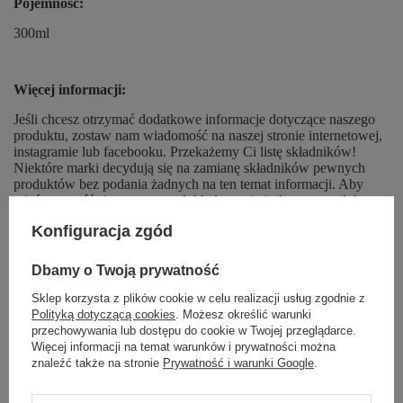
Pojemność:
300ml
Więcej informacji:
Jeśli chcesz otrzymać dodatkowe informacje dotyczące naszego
produktu, zostaw nam wiadomość na naszej stronie internetowej,
instagramie lub facebooku. Przekażemy Ci listę składników!
Niektóre marki decydują się na zamianę składników pewnych
produktów bez podania żadnych na ten temat informacji. Aby
mieć pewność, że otrzymasz dokładny opis żądanego produktu,
prześlemy Ci zdjęcie wskazanego kosmetyku, żywności lub
Konfiguracja zgód
suplementu.
Dbamy o Twoją prywatność
Sklep korzysta z plików cookie w celu realizacji usług zgodnie z
Polityką dotyczącą cookies
. Możesz określić warunki
przechowywania lub dostępu do cookie w Twojej przeglądarce.
Więcej informacji na temat warunków i prywatności można
znaleźć także na stronie
Prywatność i warunki Google
.
Marka
OnlyBio