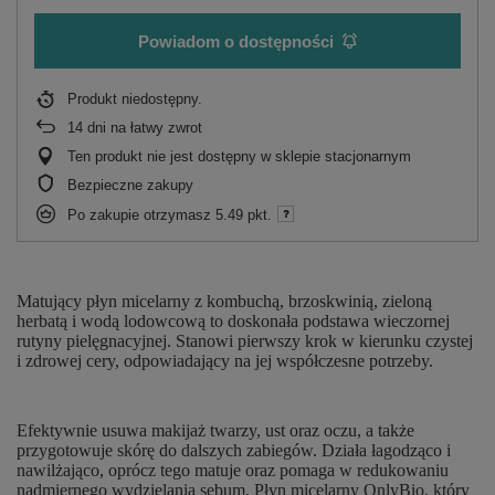
Powiadom o dostępności
Produkt niedostępny
14
dni na łatwy zwrot
Ten produkt nie jest dostępny w sklepie stacjonarnym
Bezpieczne zakupy
Po zakupie otrzymasz
5.49 pkt.
Matujący płyn micelarny z kombuchą, brzoskwinią, zieloną
herbatą i wodą lodowcową to doskonała podstawa wieczornej
rutyny pielęgnacyjnej. Stanowi pierwszy krok w kierunku czystej
i zdrowej cery, odpowiadający na jej współczesne potrzeby.
Efektywnie usuwa makijaż twarzy, ust oraz oczu, a także
przygotowuje skórę do dalszych zabiegów. Działa łagodząco i
nawilżająco, oprócz tego matuje oraz pomaga w redukowaniu
nadmiernego wydzielania sebum. Płyn micelarny OnlyBio, który