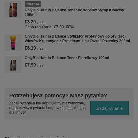
OKAZJA
OnlyBio Hair in Balance Toner do Włosów Syrop Klonowy
100ml
£3.20
/
szt.
Cena regularna:
£7.99
-60%
OnlyBio Hair In Balance Stylizator Proteinowy do Stylizacji
Włosów Kręconych z Proteinami Lnu Owsa i Pszenicy 200ml
£8.19
/
szt.
OnlyBio Hair in Balance Toner Piernikowy 100ml
£7.99
/
szt.
Potrzebujesz pomocy? Masz pytania?
Zadaj pytanie a my odpowiemy niezwłocznie,
Zadaj pytanie
najciekawsze pytania i odpowiedzi publikując
dla innych.