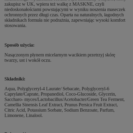
zakupisz w UK, wpiera też walkę z MASKNE, czyli
niedoskonałościami powstającymi w wyniku noszenia maseczek
ochronnych przez długi czas. Oparta na naturalnych, łagodnych
składnikach formuła nie podrażnia, zapewniając wysoki komfort
stosowania.
Sposób użycia:
Nasączonym płynem micelarnym wacikiem przetrzyj skórę
twarzy, ust i wokół oczu.
Składniki:
Aqua, Polyglyceryl-4 Laurate/ Sebacate, Polyglyceryl-6
Caprylate/Caprate, Propanediol, Coco-Glucoside, Glycerin,
Saccharo- myces/Lactobacillus/Acetobacter/Green Tea Ferment,
Camellia Sinensis Leaf Extract, Prunus Persica Fruit Extract,
Citric Acid, Potassium Sorbate, Sodium Benzoate, Parfum,
Limonene, Linalool.