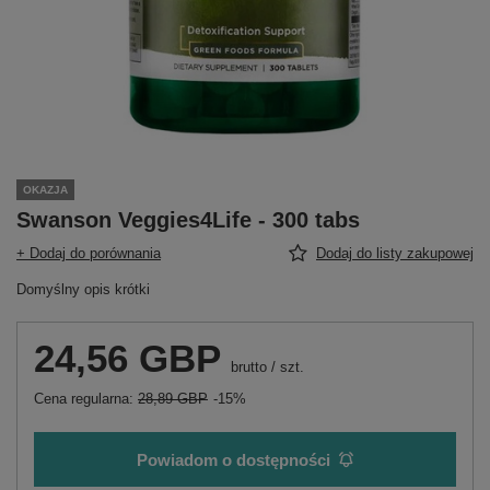
OKAZJA
Swanson Veggies4Life - 300 tabs
+ Dodaj do porównania
Dodaj do listy zakupowej
Domyślny opis krótki
24,56 GBP
brutto
/
szt.
Cena regularna:
28,89 GBP
-15%
Powiadom o dostępności