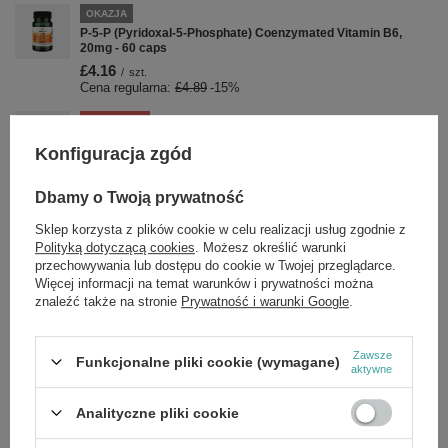
OKAZJA
P-5-P (Pyridoxal-5-Phosphate) Coenzymated Vitamin B6,
20mg - 60 caps
£4.16
/
szt.
Cena regularna:
£4.89
-15%
PROMOCJA
Swanson Full Spectrum Granat 500mg z Owoców i Nasion 60
Konfiguracja zgód
Kapsułek
£8.32
/
szt.
Cena regularna:
£9.79
-15%
Dbamy o Twoją prywatność
Sklep korzysta z plików cookie w celu realizacji usług zgodnie z
PROMOCJA
Polityką dotyczącą cookies
. Możesz określić warunki
Swanson Głóg Ekstrakt 500mg na Serce i Krążenie 120
Kapsułek
przechowywania lub dostępu do cookie w Twojej przeglądarce.
Więcej informacji na temat warunków i prywatności można
£14.44
/
szt.
znaleźć także na stronie
Prywatność i warunki Google
.
Cena regularna:
£16.99
-15%
PROMOCJA
Swanson Garlic Oil Concentrate, 1500mg - 500 softgels
Zawsze
Funkcjonalne pliki cookie (wymagane)
aktywne
£19.29
/
szt.
Cena regularna:
£22.69
-15%
Analityczne pliki cookie
PROMOCJA
Swanson Adaptogenic Herbal Complex na Wsparcie w