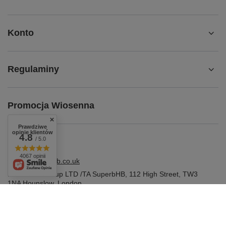
Konto
Regulaminy
Promocja Wiosenna
Prawdziwe
opinie klientów
4.8
/ 5.0
4067 opinii
shop@superbhb.co.uk
Fab Trade Group LTD /TA SuperbHB
,
112 High Street
,
TW3
1NA
Hounslow, London
W sklepie prezentujemy ceny brutto (z VAT).