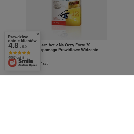
Prawdziwe
opinie klientów
4.8
Doppelherz Activ Na Oczy Forte 30
/ 5.0
Kaps.Wspomaga Prawidłowe Widzenie
Luteina
4067 opinii
£14.39
/
szt.