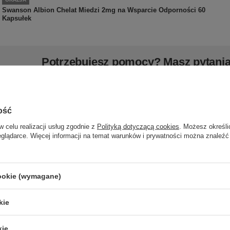
Swanson Albion Chelat Miedzi 2mg na Wsparcie Odporności 60
Kapsułek
Potrzebujesz pomocy? Masz pytani
Zadaj pytanie a my odpowiemy niezwłocznie, najciekawsze pytani
odpowiedzi publikując dla inny
ość
w celu realizacji usług zgodnie z
Polityką dotyczącą cookies
. Możesz określi
z swoją opinię
eglądarce. Więcej informacji na temat warunków i prywatności można znaleźć
Twoja ocena:
5
cookie (wymagane)
Treść twojej opinii
kie
kie