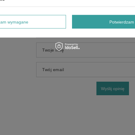
Dodaj własne zdjęcie produktu:
dzam wymagane
Potwierdzam 
Twoje imię
Twój email
Wyślij opinię