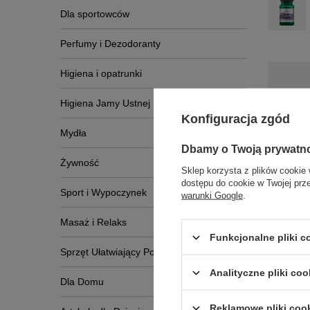
Dla sportowców
Perfumy i Dezodoranty
Higiena i opatrunki
Higiena Jamy Ustnej
Konfiguracja zgód
Mydła
Dbamy o Twoją prywatn
Żywność
Sklep korzysta z plików cookie 
Napis
dostępu do cookie w Twojej prz
Sport i Wypoczynek
warunki Google
.
Masaż i Relaks
Funkcjonalne pliki 
Sprzęt Ułatwiający Poruszanie Się
Analityczne pliki coo
Dla Domu
Reklamowe pliki coo