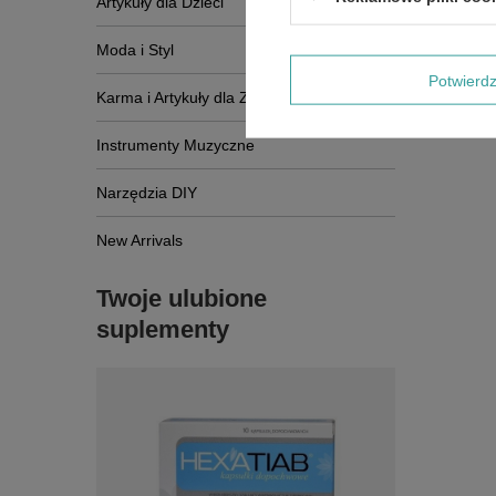
Artykuły dla Dzieci
Moda i Styl
Potwier
Karma i Artykuły dla Zwierząt
Instrumenty Muzyczne
Narzędzia DIY
New Arrivals
Twoje ulubione
suplementy