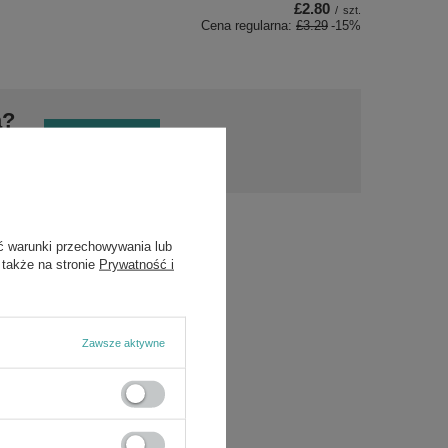
£2.80
/
szt.
Cena regularna:
£3.29
-15%
a?
Zadaj pytanie
a i
ch.
ć warunki przechowywania lub
 także na stronie
Prywatność i
/5
Zawsze aktywne