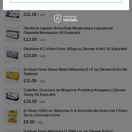
Oleofarm Czarnuszka - 60 kapsułek
£11.19
/
szt.
Oleofarm Ligunin TermoStop Wspierający Łagodzenie
Objawów Menopauzy 60 Kapsułek
£13.59
/
szt.
Oleofarm K2-Vitum Forte 200µg na Zdrowe Kości 30 Kapsułek
£13.59
/
szt.
D-Vitum Forte Osteo Wapń Witamina D i K na Zdrowe Kości 60
Tabletek
£11.09
/
szt.
Collaflex Structura na Wsparcie Produkcji Kolagenu i Zdrowe
Stawy 60 Kapsułek
£15.59
/
szt.
D-Vitum 1000 j.m. Witamina D w Aerozolu dla Dzieci od 1 Roku
Życia i Dorosłych 6ml
£8.39
/
szt.
D-Vitum Forte Witamina D 2000 j.m. na Zdrowe Kości i