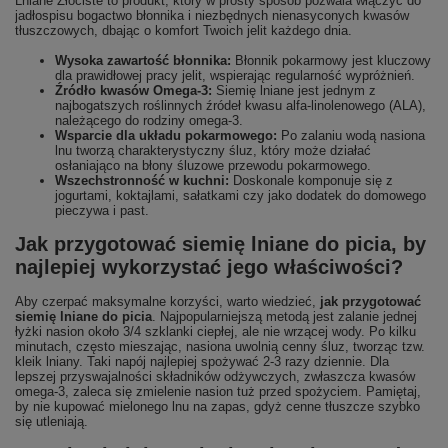
Lniane Złociste to produkt, który w prosty sposób pozwala włączyć do
jadłospisu bogactwo błonnika i niezbędnych nienasyconych kwasów
tłuszczowych, dbając o komfort Twoich jelit każdego dnia.
Wysoka zawartość błonnika:
Błonnik pokarmowy jest kluczowy
dla prawidłowej pracy jelit, wspierając regularność wypróżnień.
Źródło kwasów Omega-3:
Siemię lniane jest jednym z
najbogatszych roślinnych źródeł kwasu alfa-linolenowego (ALA),
należącego do rodziny omega-3.
Wsparcie dla układu pokarmowego:
Po zalaniu wodą nasiona
lnu tworzą charakterystyczny śluz, który może działać
osłaniająco na błony śluzowe przewodu pokarmowego.
Wszechstronność w kuchni:
Doskonale komponuje się z
jogurtami, koktajlami, sałatkami czy jako dodatek do domowego
pieczywa i past.
Jak przygotować siemię lniane do picia, by
najlepiej wykorzystać jego właściwości?
Aby czerpać maksymalne korzyści, warto wiedzieć,
jak przygotować
siemię lniane do picia
. Najpopularniejszą metodą jest zalanie jednej
łyżki nasion około 3/4 szklanki ciepłej, ale nie wrzącej wody. Po kilku
minutach, często mieszając, nasiona uwolnią cenny śluz, tworząc tzw.
kleik lniany. Taki napój najlepiej spożywać 2-3 razy dziennie. Dla
lepszej przyswajalności składników odżywczych, zwłaszcza kwasów
omega-3, zaleca się zmielenie nasion tuż przed spożyciem. Pamiętaj,
by nie kupować mielonego lnu na zapas, gdyż cenne tłuszcze szybko
się utleniają.