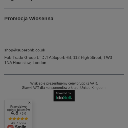
Promocja Wiosenna
shop@superbhb.co.uk
Fab Trade Group LTD /TA SuperbHB
,
112 High Street
,
TW3
1NA
Hounslow, London
W sklepie prezentujemy ceny brutto (z VAT).
Stawki VAT dla konsumentów z kraju:
United Kingdom
.
Prawdziwe
opinie klientów
4.8
/ 5.0
4067 opinii