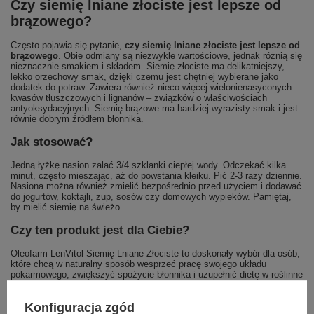
Czy siemię lniane złociste jest lepsze od
brązowego?
Często pojawia się pytanie,
czy siemię lniane złociste jest lepsze od
brązowego
. Obie odmiany są niezwykle wartościowe, jednak różnią się
nieznacznie smakiem i składem. Siemię złociste ma delikatniejszy,
lekko orzechowy smak, dzięki czemu jest chętniej wybierane jako
dodatek do potraw. Zawiera również nieco więcej wielonienasyconych
kwasów tłuszczowych i lignanów – związków o właściwościach
antyoksydacyjnych. Siemię brązowe ma bardziej wyrazisty smak i jest
równie dobrym źródłem błonnika.
Jak stosować?
Jedną łyżkę nasion zalać 3/4 szklanki ciepłej wody. Odczekać kilka
minut, często mieszając, aż do powstania kleiku. Pić 2-3 razy dziennie.
Nasiona można również zmielić bezpośrednio przed użyciem i dodawać
do jogurtów, koktajli, zup, sosów czy domowych wypieków. Pamiętaj,
by mielić siemię na świeżo.
Czy ten produkt jest dla Ciebie?
Oleofarm LenVitol Siemię Lniane Złociste to doskonały wybór dla osób,
które chcą w naturalny sposób wesprzeć pracę swojego układu
pokarmowego, zwiększyć spożycie błonnika i uzupełnić dietę w roślinne
kwasy omega-3. Jest idealny dla osób aktywnych, dbających o zdrową
dietę, a także dla tych, którzy szukają prostych i skutecznych
dodatków do codziennych posiłków.
Konfiguracja zgód