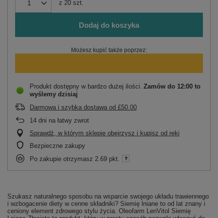
z
20
szt.
Dodaj do koszyka
Możesz kupić także poprzez:
Produkt dostępny w bardzo dużej ilości
Zamów do
12:00 to
wyślemy dzisiaj
Darmowa i szybka dostawa
od
£50.00
14
dni na łatwy zwrot
Sprawdź, w którym sklepie obejrzysz i kupisz od ręki
Bezpieczne zakupy
Po zakupie otrzymasz
2.69 pkt.
Szukasz naturalnego sposobu na wsparcie swojego układu trawiennego
i wzbogacenie diety w cenne składniki? Siemię lniane to od lat znany i
ceniony element zdrowego stylu życia. Oleofarm LenVitol Siemię