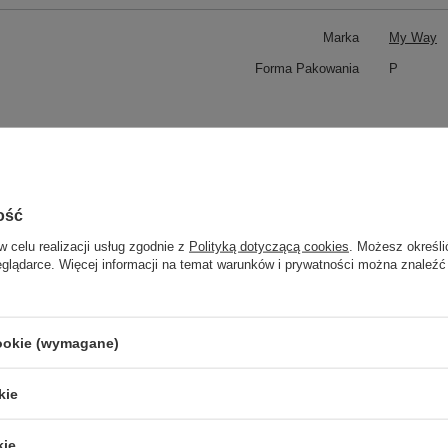
Marka
My Way
Forma Pakowania
P
Potrzebujesz pomocy? Masz pytani
Zadaj pytanie a my odpowiemy niezwłocznie, najciekawsze pytani
odpowiedzi publikując dla inny
ość
w celu realizacji usług zgodnie z
Polityką dotyczącą cookies
. Możesz określi
eglądarce. Więcej informacji na temat warunków i prywatności można znaleźć
z swoją opinię
cookie (wymagane)
Twoja ocena:
5
kie
Treść twojej opinii
kie