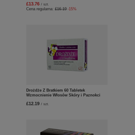
£13.76
/
szt.
Cena regularna:
£16.19
-15%
Drożdże Z Bratkiem 60 Tabletek
Wzmocnienie Włosów Skóry i Paznokci
£12.19
/
szt.