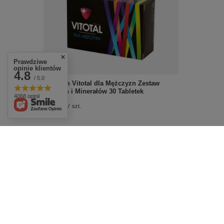
Prawdziwe
opinie klientów
4.8
/ 5.0
Aflofarm Vitotal dla Mężczyzn Zestaw
Witamin i Minerałów 30 Tabletek
4068 opinii
£14.59
/
szt.