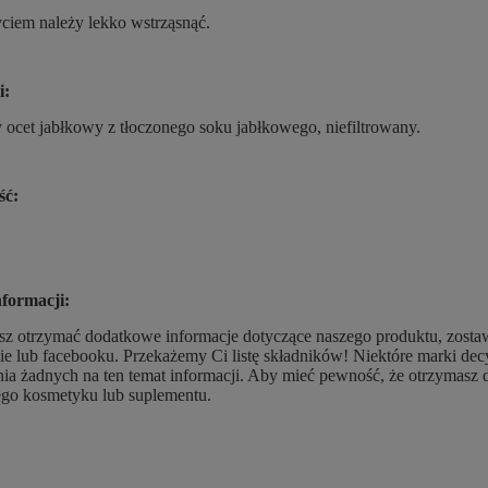
ciem należy lekko wstrząsnąć.
i:
 ocet jabłkowy z tłoczonego soku jabłkowego, niefiltrowany.
ść:
nformacji:
esz otrzymać dodatkowe informacje dotyczące naszego produktu, zosta
ie lub facebooku. Przekażemy Ci listę składników! Niektóre marki d
ia żadnych na ten temat informacji. Aby mieć pewność, że otrzymasz 
go kosmetyku lub suplementu.