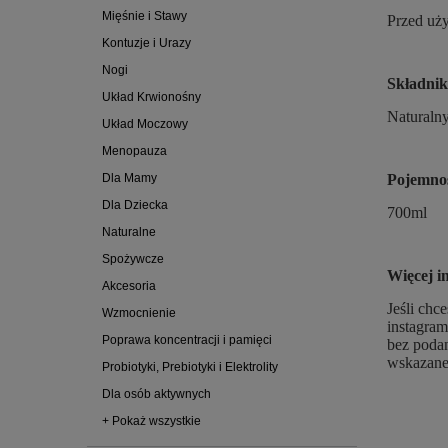
Mięśnie i Stawy
Przed uży
Kontuzje i Urazy
Nogi
Składnik
Układ Krwionośny
Naturalny
Układ Moczowy
Menopauza
Dla Mamy
Pojemno
Dla Dziecka
700ml
Naturalne
Spożywcze
Więcej i
Akcesoria
Jeśli chc
Wzmocnienie
instagram
Poprawa koncentracji i pamięci
bez podan
wskazane
Probiotyki, Prebiotyki i Elektrolity
Dla osób aktywnych
+ Pokaż wszystkie