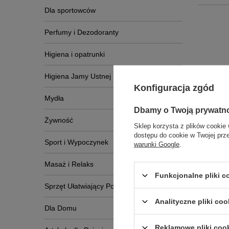
Dla sportowców
Perfumy i Dezodoranty
Higiena i opatrunki
Higiena Jamy Ustnej
Konfiguracja zgód
Mydła
Dbamy o Twoją prywatn
Żywność
Sklep korzysta z plików cookie 
dostępu do cookie w Twojej prz
Sport i Wypoczynek
warunki Google
.
Napis
Masaż i Relaks
Funkcjonalne pliki 
Sprzęt Ułatwiający Poruszanie Się
Analityczne pliki coo
Dla Domu
Reklamowe pliki coo