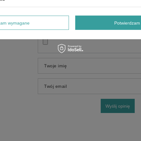
dzam wymagane
Potwierdzam 
Dodaj własne zdjęcie produktu:
Twoje imię
Twój email
Wyślij opinię