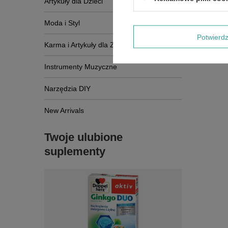
Artykuły dla Dzieci
Moda i Styl
Potwier
Karma i Artykuły dla Zwierząt
Instrumenty Muzyczne
Narzędzia DIY
New Arrivals
Twoje ulubione
suplementy