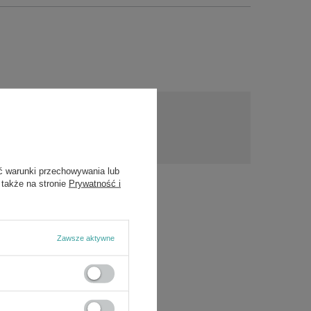
a?
Zadaj pytanie
a i
ch.
ć warunki przechowywania lub
 także na stronie
Prywatność i
Zawsze aktywne
/5