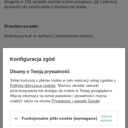
drogeria w UK posiada szeroki wybór przypraw, jak i zdrowej
żywności do zamówienia z dostawą do domu.
Przechowywanie:
Przechowywać w suchym i zacienionym miejscu.
Składniki:
Konfiguracja zgód
Kminek cały
Dbamy o Twoją prywatność
Sklep korzysta z plików cookie w celu realizacji usług zgodnie z
Pojemność:
Polityką dotyczącą cookies
. Możesz określić warunki
przechowywania lub dostępu do cookie w Twojej przeglądarce.
15g
Więcej informacji na temat warunków i prywatności można
znaleźć także na stronie
Prywatność i warunki Google
.
Więcej informacji:
Zawsze
Funkcjonalne pliki cookie (wymagane)
Jeśli chcesz otrzymać dodatkowe informacje dotyczące naszego
aktywne
produktu, zostaw nam wiadomość na naszej stronie internetowej,