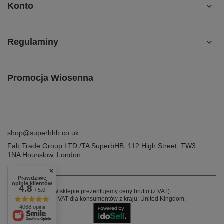
Konto
Regulaminy
Promocja Wiosenna
shop@superbhb.co.uk
Fab Trade Group LTD /TA SuperbHB
,
112 High Street
,
TW3
1NA
Hounslow, London
Prawdziwe
opinie klientów
4.8
/ 5.0
W sklepie prezentujemy ceny brutto (z VAT).
Stawki VAT dla konsumentów z kraju:
United Kingdom
.
4068 opinii