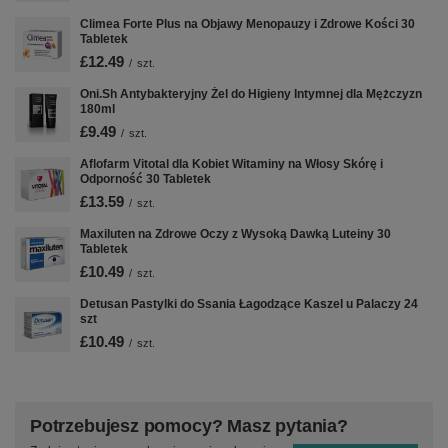
Climea Forte Plus na Objawy Menopauzy i Zdrowe Kości 30
Tabletek
£12.49
/
szt.
Oni.Sh Antybakteryjny Żel do Higieny Intymnej dla Mężczyzn
180ml
£9.49
/
szt.
Aflofarm Vitotal dla Kobiet Witaminy na Włosy Skórę i
Odporność 30 Tabletek
£13.59
/
szt.
Maxiluten na Zdrowe Oczy z Wysoką Dawką Luteiny 30
Tabletek
£10.49
/
szt.
Detusan Pastylki do Ssania Łagodzące Kaszel u Palaczy 24
szt
£10.49
/
szt.
Potrzebujesz pomocy? Masz pytania?