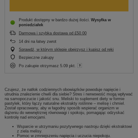
Produkt dostępny w bardzo dużej ilości
Wysyłka
w
poniedziałek
Darmowa i szybka dostawa
od
£50.00
14
dni na łatwy zwrot
Sprawdź, w którym sklepie obejrzysz i kupisz od ręki
Bezpieczne zakupy
Po zakupie otrzymasz
5.09 pkt.
Czujesz, że natłok codziennych obowiązków powoduje napięcie i
utrudnia znalezienie chwili dla siebie? Stres i nerwowość mogą wpływać
na samopoczucie i jakość snu. Meliski to suplement diety w formie
pastylek, który łączy naturalne ekstrakty roślinne – melisę i chmiel.
Został opracowany, aby w łagodny sposób wspierać organizm w
dążeniu do wewnętrznej równowagi i spokoju, pomagając odzyskać
kontrolę nad emocjami.
Wsparcie w utrzymaniu pozytywnego nastroju dzięki ekstraktowi
z ziela melisy.
Pomoc w zmniejszeniu napięcia i uczucia niepokoju.