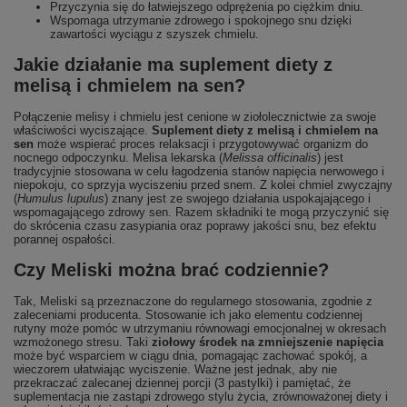
Przyczynia się do łatwiejszego odprężenia po ciężkim dniu.
Wspomaga utrzymanie zdrowego i spokojnego snu dzięki
zawartości wyciągu z szyszek chmielu.
Jakie działanie ma suplement diety z
melisą i chmielem na sen?
Połączenie melisy i chmielu jest cenione w ziołolecznictwie za swoje
właściwości wyciszające.
Suplement diety z melisą i chmielem na
sen
może wspierać proces relaksacji i przygotowywać organizm do
nocnego odpoczynku. Melisa lekarska (
Melissa officinalis
) jest
tradycyjnie stosowana w celu łagodzenia stanów napięcia nerwowego i
niepokoju, co sprzyja wyciszeniu przed snem. Z kolei chmiel zwyczajny
(
Humulus lupulus
) znany jest ze swojego działania uspokajającego i
wspomagającego zdrowy sen. Razem składniki te mogą przyczynić się
do skrócenia czasu zasypiania oraz poprawy jakości snu, bez efektu
porannej ospałości.
Czy Meliski można brać codziennie?
Tak, Meliski są przeznaczone do regularnego stosowania, zgodnie z
zaleceniami producenta. Stosowanie ich jako elementu codziennej
rutyny może pomóc w utrzymaniu równowagi emocjonalnej w okresach
wzmożonego stresu. Taki
ziołowy środek na zmniejszenie napięcia
może być wsparciem w ciągu dnia, pomagając zachować spokój, a
wieczorem ułatwiając wyciszenie. Ważne jest jednak, aby nie
przekraczać zalecanej dziennej porcji (3 pastylki) i pamiętać, że
suplementacja nie zastąpi zdrowego stylu życia, zrównoważonej diety i