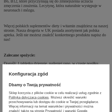
B6, B12, które przyczyniają się do zmniejszenia uczucia
zmęczenia i znużenia. Lecytynę, która naturalnie występuje w
neuronach i mózgu.
Więcej polskich suplementów diety i witamin znajdziesz na naszej
stronie. Nasza drogeria w UK posiada asortyment jak polska
apteka. Jeśli nie możesz znaleźć konkretnego produktu napisz do
nas!
Zalecane spożycie:
Dorośli: 1 tabletka dziennie, najlepiej rano, w czasie posiłku.
Konfiguracja zgód
Ilość:
Dbamy o Twoją prywatność
30 Tabletek
Sklep korzysta z plików cookie w celu realizacji usług zgodnie z
Polityką dotyczącą cookies
. Możesz określić warunki
przechowywania lub dostępu do cookie w Twojej przeglądarce.
Więcej informacji:
Więcej informacji na temat warunków i prywatności można
znaleźć także na stronie
Prywatność i warunki Google
.
Jeśli chcesz otrzymać dodatkowe informacje dotyczące naszego