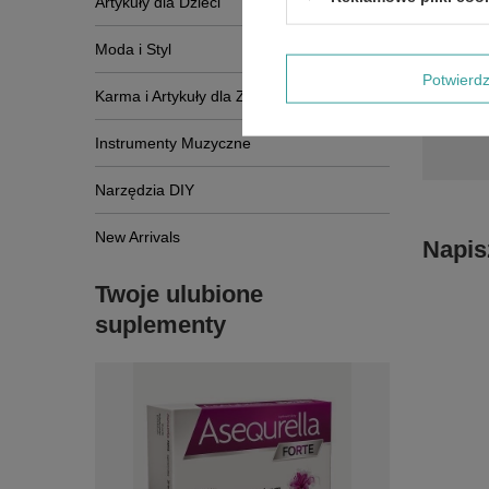
Artykuły dla Dzieci
Moda i Styl
Potwier
Karma i Artykuły dla Zwierząt
Instrumenty Muzyczne
Narzędzia DIY
New Arrivals
Napis
Twoje ulubione
suplementy