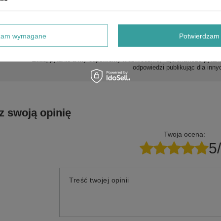
dzam wymagane
Potwierdzam 
Potrzebujesz pomocy? Masz pytani
Zadaj pytanie a my odpowiemy niezwłocznie, najciekawsze pytani
odpowiedzi publikując dla inny
z swoją opinię
Twoja ocena:
5
Treść twojej opinii