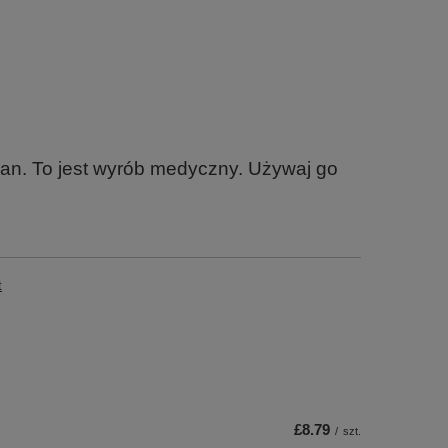
an. To jest wyrób medyczny. Używaj go
t
£8.79
/
szt.