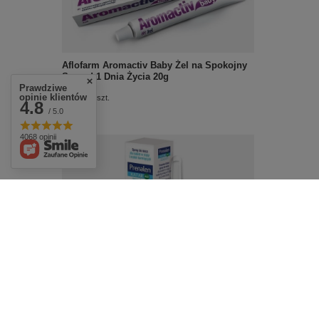
Aflofarm Aromactiv Baby Żel na Spokojny
Sen od 1 Dnia Życia 20g
Prawdziwe
£5.89
opinie klientów
/
szt.
4.8
/ 5.0
4068 opinii
Prenalen Katar Izotoniczny Spray do Nosa
dla Kobiet w Ciąży i Karmiących 20ml