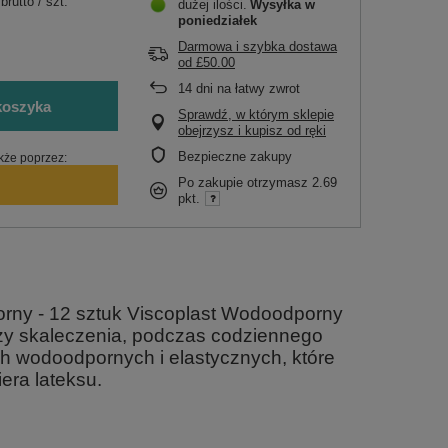
brutto
/
szt.
dużej ilości
Wysyłka
w
poniedziałek
Darmowa i szybka dostawa
od
£50.00
14
dni na łatwy zwrot
koszyka
Sprawdź, w którym sklepie
obejrzysz i kupisz od ręki
Bezpieczne zakupy
kże poprzez:
Po zakupie otrzymasz
2.69
pkt.
rny - 12 sztuk Viscoplast Wodoodporny
zy skaleczenia, podczas codziennego
h wodoodpornych i elastycznych, które
era lateksu.