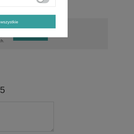
wszystkie
a?
Zadaj pytanie
a i
ch.
/5