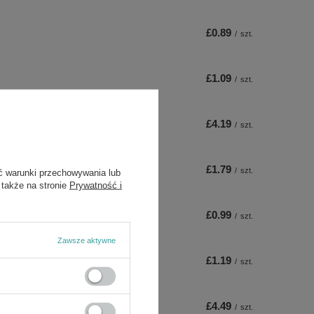
£0.89
/
szt.
£1.09
/
szt.
£4.19
/
szt.
£1.79
/
szt.
ć warunki przechowywania lub
 także na stronie
Prywatność i
£0.99
/
szt.
Zawsze aktywne
£1.19
/
szt.
£4.49
/
szt.