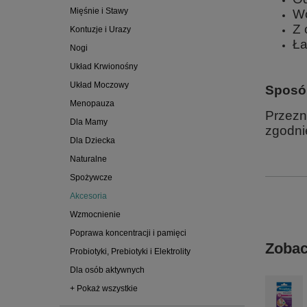
Mięśnie i Stawy
W
Z 
Kontuzje i Urazy
Ła
Nogi
Układ Krwionośny
Układ Moczowy
Sposó
Menopauza
Przezn
Dla Mamy
zgodnie
Dla Dziecka
Naturalne
Spożywcze
Akcesoria
Wzmocnienie
Poprawa koncentracji i pamięci
Zobac
Probiotyki, Prebiotyki i Elektrolity
Dla osób aktywnych
+ Pokaż wszystkie