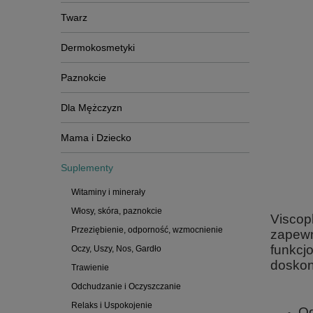
Twarz
Dermokosmetyki
Paznokcie
Dla Mężczyzn
Mama i Dziecko
Suplementy
Witaminy i minerały
Włosy, skóra, paznokcie
Viscop
Przeziębienie, odporność, wzmocnienie
zapewn
funkcj
Oczy, Uszy, Nos, Gardło
doskon
Trawienie
Odchudzanie i Oczyszczanie
Relaks i Uspokojenie
Od