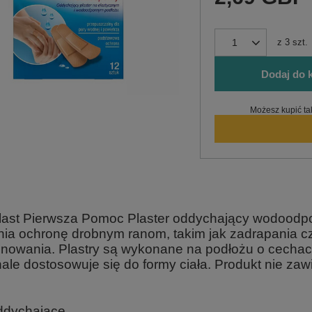
z
3
szt.
Dodaj do 
Możesz kupić ta
last Pierwsza Pomoc Plaster oddychający wodoodpo
ia ochronę drobnym ranom, takim jak zadrapania c
onowania. Plastry są wykonane na podłożu o cechac
ale dostosowuje się do formy ciała. Produkt nie zawi
dychające