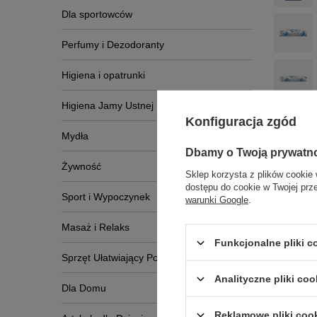
Dla sportowców
Perfumy i Dezodoranty
Higiena i opatrunki
Higiena Jamy Ustnej
Konfiguracja zgód
Mydła
Dbamy o Twoją prywatn
Żywność
Sklep korzysta z plików cookie 
dostępu do cookie w Twojej prz
Sport i Wypoczynek
warunki Google
.
Masaż i Relaks
Funkcjonalne pliki 
Sprzęt Ułatwiający Poruszanie Się
Analityczne pliki coo
Dla Domu
Reklamowe pliki coo