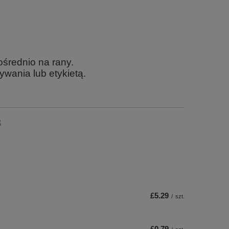
średnio na rany.
ywania lub etykietą.
t
£5.29
/
szt.
£0.79