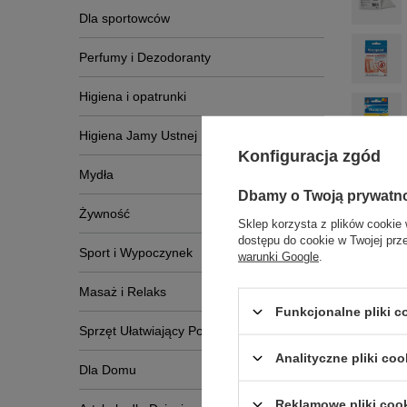
Dla sportowców
Perfumy i Dezodoranty
Higiena i opatrunki
Higiena Jamy Ustnej
Konfiguracja zgód
Mydła
Dbamy o Twoją prywatn
Żywność
Sklep korzysta z plików cookie 
dostępu do cookie w Twojej prz
Sport i Wypoczynek
warunki Google
.
Masaż i Relaks
Funkcjonalne pliki 
Sprzęt Ułatwiający Poruszanie Się
Analityczne pliki coo
Dla Domu
Reklamowe pliki coo