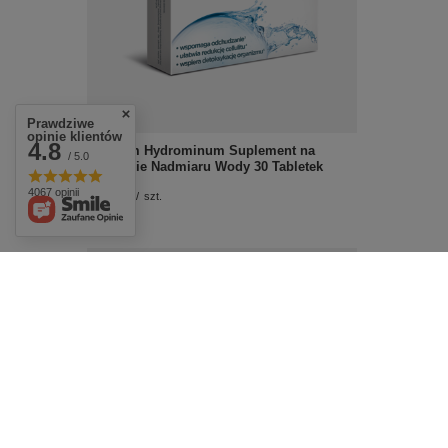
Prawdziwe
opinie klientów
4.8
Aflofarm Hydrominum Suplement na
/ 5.0
Usuwanie Nadmiaru Wody 30 Tabletek
4067 opinii
£12.49
/
szt.