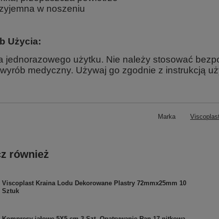
zyjemna w noszeniu
b Użycia:
 jednorazowego użytku. Nie należy stosować bezpo
t wyrób medyczny. Używaj go zgodnie z instrukcją uż
Marka
Viscoplas
z również
Viscoplast Kraina Lodu Dekorowane Plastry 72mmx25mm 10
Sztuk
Kompresy jałowe 5X5 cm 3 Szt. Opatrywanie Ran 17-nitkowa