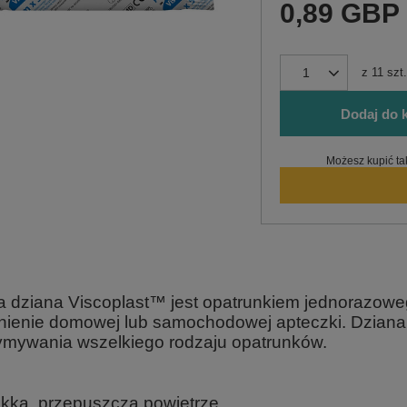
0,89 GBP
z
11
szt.
Dodaj do 
Możesz kupić ta
 dziana Viscoplast™ jest opatrunkiem jednorazoweg
nienie domowej lub samochodowej apteczki. Dzian
ymywania wszelkiego rodzaju opatrunków.
kka, przepuszcza powietrze