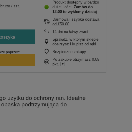
Produkt dostępny w bardzo
brutto
/
szt.
dużej ilości
Zamów do
12:00 to wyślemy dzisiaj
Darmowa i szybka dostawa
od
£50.00
14
dni na łatwy zwrot
koszyka
Sprawdź, w którym sklepie
obejrzysz i kupisz od ręki
Bezpieczne zakupy
kże poprzez:
Po zakupie otrzymasz
0.89
pkt.
o użytku do ochrony ran. Idealne
a opaska podtrzymująca do