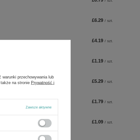
/
szt.
£6.29
/
szt.
£4.19
/
szt.
£1.19
/
szt.
ć warunki przechowywania lub
£5.29
/
szt.
 także na stronie
Prywatność i
£1.79
/
szt.
Zawsze aktywne
£1.09
/
szt.