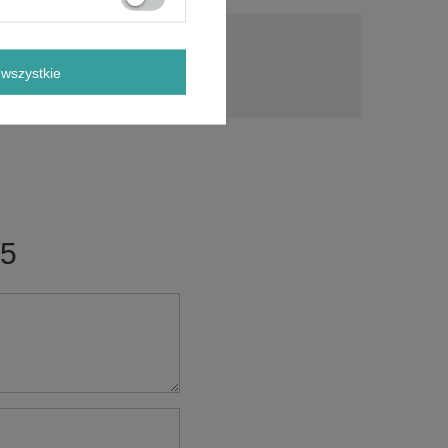
a?
Zadaj pytanie
wszystkie
a i
ch.
/5