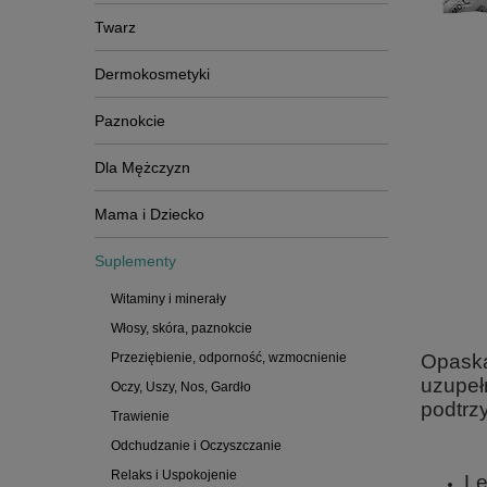
Twarz
Dermokosmetyki
Paznokcie
Dla Mężczyzn
Mama i Dziecko
Suplementy
Witaminy i minerały
Włosy, skóra, paznokcie
Przeziębienie, odporność, wzmocnienie
Opaska
uzupeł
Oczy, Uszy, Nos, Gardło
podtrz
Trawienie
Odchudzanie i Oczyszczanie
Relaks i Uspokojenie
Le