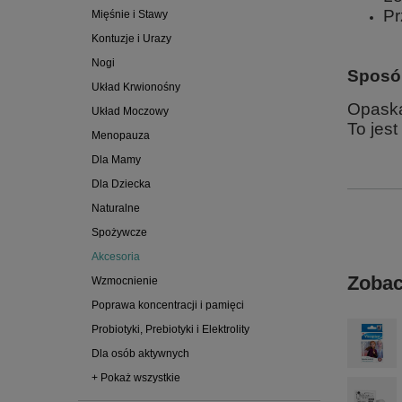
Pr
Mięśnie i Stawy
Kontuzje i Urazy
Nogi
Sposó
Układ Krwionośny
Opaska
Układ Moczowy
To jes
Menopauza
Dla Mamy
Dla Dziecka
Naturalne
Spożywcze
Akcesoria
Zobac
Wzmocnienie
Poprawa koncentracji i pamięci
Probiotyki, Prebiotyki i Elektrolity
Dla osób aktywnych
+ Pokaż wszystkie