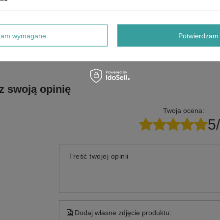
Potrzebujesz pomocy? Masz pytani
dzam wymagane
Potwierdzam 
Zadaj pytanie a my odpowiemy niezwłocznie, najciekawsze pytani
odpowiedzi publikując dla inny
z swoją opinię
Twoja ocena:
5
Treść twojej opinii
Dodaj własne zdjęcie produktu: