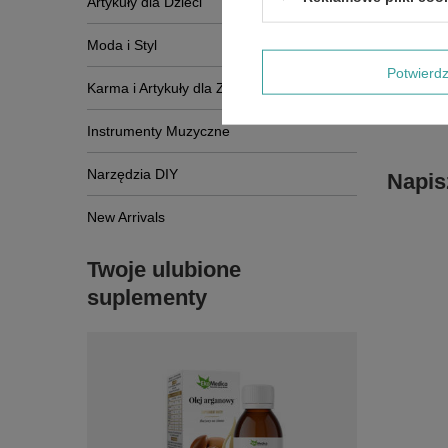
Artykuły dla Dzieci
Moda i Styl
Potwier
Karma i Artykuły dla Zwierząt
Instrumenty Muzyczne
Narzędzia DIY
Napis
New Arrivals
Twoje ulubione
suplementy