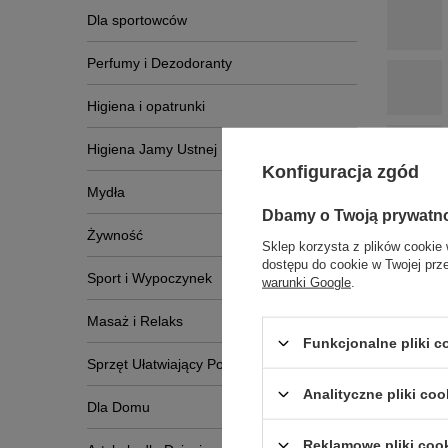
Dla sportowców
Perfumy i Dezodoranty
Higiena i opatrunki
Higiena Jamy Ustnej
Konfiguracja zgód
Mydła
Dbamy o Twoją prywatn
Żywność
Sklep korzysta z plików cookie 
dostępu do cookie w Twojej prz
Sport i Wypoczynek
warunki Google
.
Masaż i Relaks
Funkcjonalne pliki 
Sprzęt Ułatwiający Poruszanie Się
Analityczne pliki coo
Dla Domu
Reklamowe pliki coo