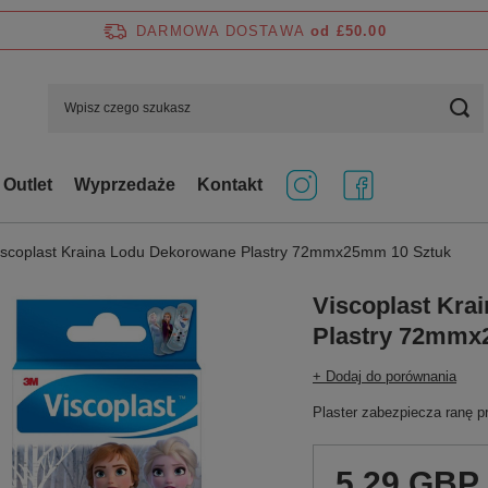
DARMOWA DOSTAWA
od £50.00
Outlet
Wyprzedaże
Kontakt
iscoplast Kraina Lodu Dekorowane Plastry 72mmx25mm 10 Sztuk
Viscoplast Kra
Plastry 72mmx
+ Dodaj do porównania
Plaster zabezpiecza ranę p
5,29 GBP