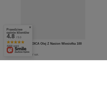
Prawdziwe
opinie klientów
4.8
/ 5.0
EKAMEDICA Olej Z Nasion Wiesiołka 100
4068 opinii
ml
£13.39
/
szt.