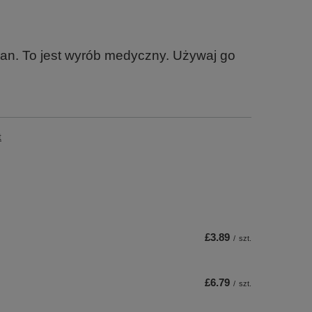
an. To jest wyrób medyczny. Używaj go
t
£3.89
/
szt.
£6.79
/
szt.