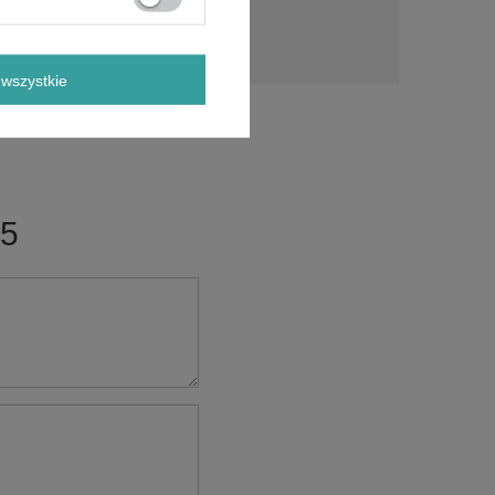
a?
Zadaj pytanie
a i
ch.
wszystkie
/5