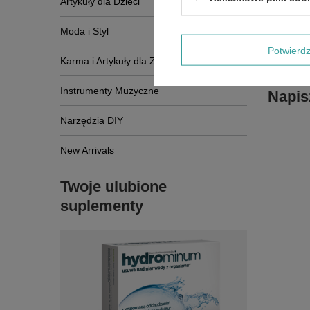
Artykuły dla Dzieci
Moda i Styl
Potwier
Karma i Artykuły dla Zwierząt
Instrumenty Muzyczne
Napis
Narzędzia DIY
New Arrivals
Twoje ulubione
suplementy