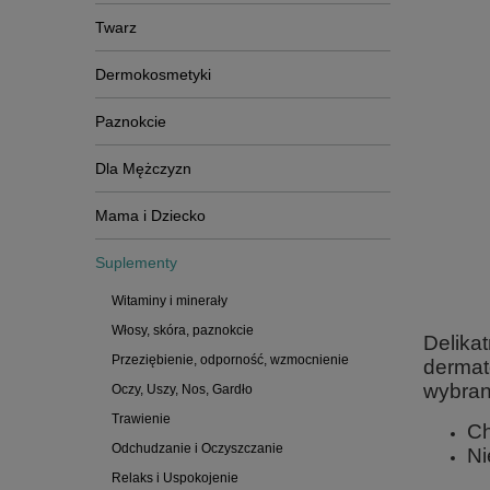
Twarz
Dermokosmetyki
Paznokcie
Dla Mężczyzn
Mama i Dziecko
Suplementy
Witaminy i minerały
Włosy, skóra, paznokcie
Delika
Przeziębienie, odporność, wzmocnienie
dermat
wybran
Oczy, Uszy, Nos, Gardło
Trawienie
Ch
Odchudzanie i Oczyszczanie
Ni
Relaks i Uspokojenie