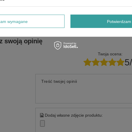
Potrzebujesz pomocy? Masz pytani
Zadaj pytanie a my odpowiemy niezwłocznie, najciekawsze pytani
odpowiedzi publikując dla inny
dzam wymagane
Potwierdzam 
z swoją opinię
Twoja ocena:
5
Treść twojej opinii
Dodaj własne zdjęcie produktu: