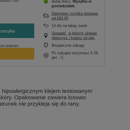
brutto
/
szt.
dużej ilości
Wysyłka
w
poniedziałek
Darmowa i szybka dostawa
od
£50.00
14
dni na łatwy zwrot
koszyka
Sprawdź, w którym sklepie
obejrzysz i kupisz od ręki
Bezpieczne zakupy
kże poprzez:
Po zakupie otrzymasz
5.29
pkt.
 z hipoalergicznym klejem testowanym
 skóry. Opakowanie zawiera losowo
runek nie przykleja się do rany.