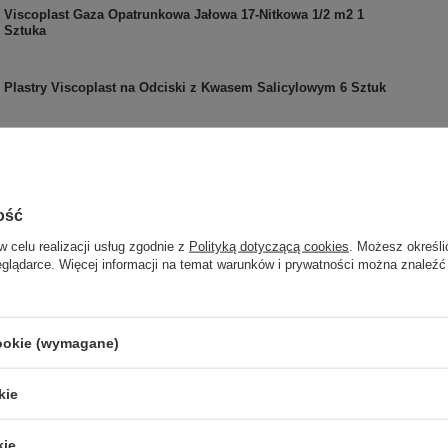
Viscoplast Gaza Opatrunkowa Jałowa 17-Nitkowa 1/2 m2 1
Sztuka
Plastry Viscoplast na Odciski z Kwasem Salicylowym 6 Sztuk
Viscoplast Polovis Przylepiec Jedwabny 5mx50mm 1 Sztuka
ość
Kompresy jałowe 5X5 cm 3 Szt. Opatrywanie Ran 17-nitkowa
w celu realizacji usług zgodnie z
Polityką dotyczącą cookies
. Możesz określi
eglądarce. Więcej informacji na temat warunków i prywatności można znaleźć
Viscoplast Prestopor Supermiękki Plaster do Cięcia z
Opatrunkiem 1mx6cm 1 Sztuka
cookie (wymagane)
Viscoplast Opaska Podtrzymująca Dziana 4mx15cm 1 Sztuka
kie
kie