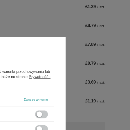
£1.39
/
szt.
£8.79
/
szt.
£7.89
/
szt.
£0.79
/
szt.
ć warunki przechowywania lub
 także na stronie
Prywatność i
£3.69
/
szt.
Zawsze aktywne
£1.19
/
szt.