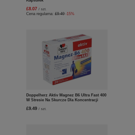
Kapsułek
£8.07
/
szt.
Cena regularna:
£9.49
-15%
Doppelherz Aktiv Magnez B6 Ultra Fast 400
W Stresie Na Skurcze Dla Koncentracji
£9.49
/
szt.