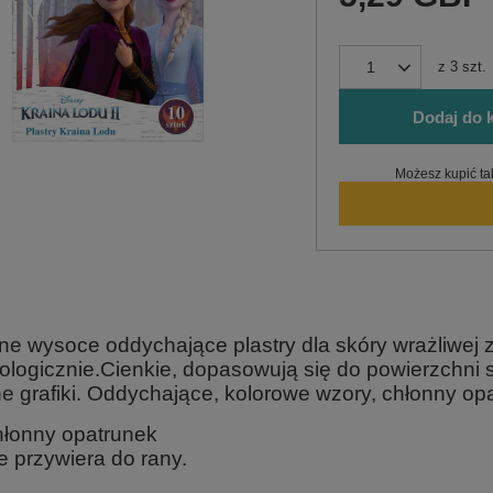
z
3
szt.
Dodaj do 
Możesz kupić ta
tne wysoce oddychające plastry dla skóry wrażliwej
ologicznie.Cienkie, dopasowują się do powierzchni
e grafiki. Oddychające, kolorowe wzory, chłonny opat
łonny opatrunek
e przywiera do rany.