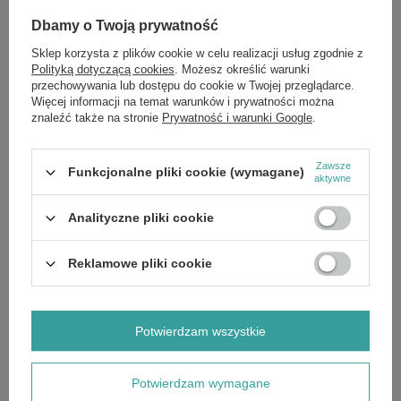
OnlyBio Hair In Balance Szampon Nawilżający do Suchej i
Dbamy o Twoją prywatność
Podrażnionej Skóry Głowy 400ml
£7.49
/
szt.
Sklep korzysta z plików cookie w celu realizacji usług zgodnie z
Polityką dotyczącą cookies
. Możesz określić warunki
OKAZJA
przechowywania lub dostępu do cookie w Twojej przeglądarce.
OnlyBio Hair in Balance Toner Truskawkowy do Włosów Blond
Więcej informacji na temat warunków i prywatności można
100ml
znaleźć także na stronie
Prywatność i warunki Google
.
£3.20
/
szt.
Cena regularna:
£7.99
-60%
Zawsze
OnlyBio Hair Cycling Nawilżenie Szampon do Włosów i Skóry
Funkcjonalne pliki cookie (wymagane)
aktywne
Głowy 250ml
£7.19
/
szt.
Analityczne pliki cookie
OnlyBio Body in Balance Nawilżający Krem do rąk Pistacja
50ml
Reklamowe pliki cookie
£2.99
/
szt.
OKAZJA
OnlyBio Hair in Balance Toner Koloryzujący Gorzka
Czekolada 100ml
Potwierdzam wszystkie
£3.20
/
szt.
Cena regularna:
£7.99
-60%
Potwierdzam wymagane
OnlyBio Hair in Balance Toner do Włosów Banoffee 100ml