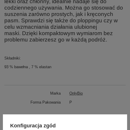
lekki oraz chłonny, idealnie nadaje się do
codziennego używania. Można go stosować do
suszenia zarówno prostych, jak i kręconych
pasm. Sprawdzi się także do ploppingu czy w
celu wzmacniania działania ulubionej
maski. Dzięki kompaktowym wymiarom bez
problemu zabierzesz go w każdą podróż.
Składniki:
93 % bawełna , 7 % elastan
Marka
OnlyBio
Forma Pakowania
P
Zobacz również
Konfiguracja zgód