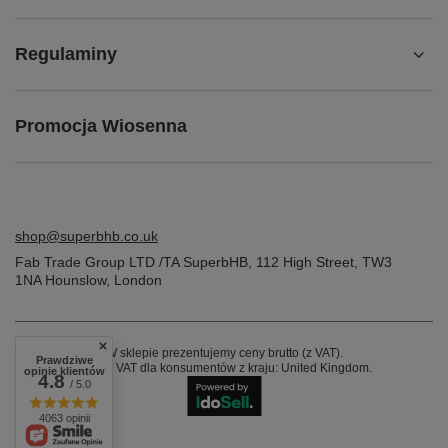
Regulaminy
Promocja Wiosenna
shop@superbhb.co.uk
Fab Trade Group LTD /TA SuperbHB
,
112 High Street
,
TW3
1NA
Hounslow, London
W sklepie prezentujemy ceny brutto (z VAT).
Prawdziwe
Stawki VAT dla konsumentów z kraju:
United Kingdom
.
opinie klientów
4.8
/ 5.0
4063 opinii