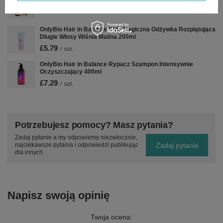
£7.99
/
szt.
OnlyBio Hair in Balance Kids Magiczna Odżywka Rozplątująca
Długie Włosy Wiśnia Malina 200ml
£5.79
/
szt.
OnlyBio Hair in Balance Rypacz Szampon Intensywnie
Oczyszczający 400ml
£7.29
/
szt.
Potrzebujesz pomocy? Masz pytania?
Zadaj pytanie a my odpowiemy niezwłocznie,
Zadaj pytanie
najciekawsze pytania i odpowiedzi publikując
dla innych.
Napisz swoją opinię
Twoja ocena: