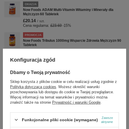
OKAZJA
Now Foods ADAM Multi-Vitamin Witaminy i Minerały dla
Mężczyzn 60 Tabletek
£20.14
/
szt.
Cena regularna:
£23.69
-15%
PROMOCJA
Now Foods Tribulus 1000mg Wsparcie Zdrowia Mężczyzn 90
Tabletek
£16.82
/
szt.
Cena regularna:
£19.79
-15%
Konfiguracja zgód
OKAZJA
Milk Thistle Extract with Artichoke & Dandelion, 300mg
Dbamy o Twoją prywatność
Double Strength - 100 vcaps
Sklep korzysta z plików cookie w celu realizacji usług zgodnie z
£17.25
/
szt.
Polityką dotyczącą cookies
. Możesz określić warunki
Cena regularna:
£20.29
-15%
przechowywania lub dostępu do cookie w Twojej przeglądarce.
Więcej informacji na temat warunków i prywatności można
PROMOCJA
znaleźć także na stronie
Prywatność i warunki Google
.
NOW Foods Super Omega EPA Destylowany Molekularnie
Wysoka Potencja Omega 3 120 Kapsułek
£18.44
/
szt.
Cena regularna:
£21.69
-15%
Zawsze
Funkcjonalne pliki cookie (wymagane)
aktywne
PROMOCJA