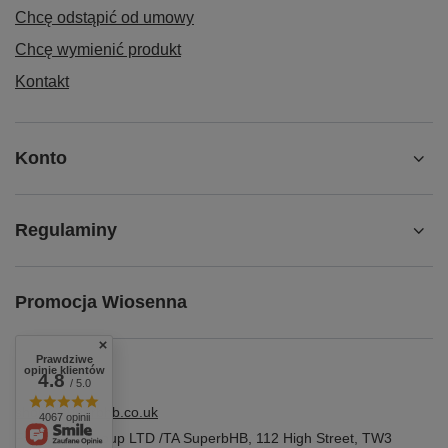
Chcę odstąpić od umowy
Chcę wymienić produkt
Kontakt
Konto
Regulaminy
Promocja Wiosenna
Prawdziwe
opinie klientów
4.8
/ 5.0
shop@superbhb.co.uk
4067 opinii
Fab Trade Group LTD /TA SuperbHB
,
112 High Street
,
TW3