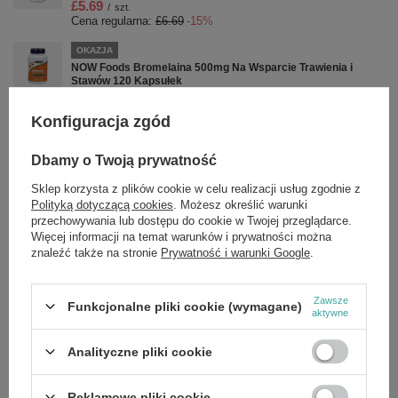
£5.69
/
szt.
Cena regularna:
£6.69
-15%
OKAZJA
NOW Foods Bromelaina 500mg Na Wsparcie Trawienia i
Stawów 120 Kapsułek
£29.59
/
szt.
Cena regularna:
£36.99
-20%
Konfiguracja zgód
PROMOCJA
Dbamy o Twoją prywatność
Glutathione with Milk Thistle Extract & Alpha Lipoic Acid,
500mg - 30 vcaps
Sklep korzysta z plików cookie w celu realizacji usług zgodnie z
£14.53
/
szt.
Polityką dotyczącą cookies
. Możesz określić warunki
Cena regularna:
£17.09
-15%
przechowywania lub dostępu do cookie w Twojej przeglądarce.
Więcej informacji na temat warunków i prywatności można
PROMOCJA
znaleźć także na stronie
Prywatność i warunki Google
.
L-Arginine, 500mg - 100 caps
£8.66
/
szt.
Cena regularna:
£10.19
-15%
Zawsze
Funkcjonalne pliki cookie (wymagane)
aktywne
OKAZJA
NOW Foods Płynny Kwas Hialuronowy 100 mg z Witaminą D
Analityczne pliki cookie
Aminokwasami i Ksylitolem Elastyczność Stawów i
Promienna Skóra 473ml
£30.17
/
szt.
Reklamowe pliki cookie