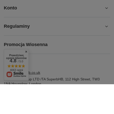
Konto
Regulaminy
Promocja Wiosenna
Prawdziwe
opinie klientów
4.8
/ 5.0
4063 opinii
shop@superbhb.co.uk
Fab Trade Group LTD /TA SuperbHB
,
112 High Street
,
TW3
1NA
Hounslow, London
W sklepie prezentujemy ceny brutto (z VAT).
Stawki VAT dla konsumentów z kraju:
United Kingdom
.