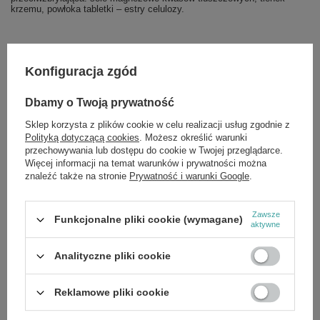
krzemu, powłoka tabletki – estry celulozy.
Konfiguracja zgód
Marka
NOW Foods
Forma Pakowania
P
Dbamy o Twoją prywatność
Sklep korzysta z plików cookie w celu realizacji usług zgodnie z
Zobacz również
Polityką dotyczącą cookies
. Możesz określić warunki
przechowywania lub dostępu do cookie w Twojej przeglądarce.
Więcej informacji na temat warunków i prywatności można
znaleźć także na stronie
Prywatność i warunki Google
.
PROMOCJA
Glucosamine & Chondroitin with MSM - 90 caps
£19.88
/
szt.
Zawsze
Cena regularna:
£23.39
-15%
Funkcjonalne pliki cookie (wymagane)
aktywne
OKAZJA
Better Stevia Liquid - 237 ml.
Analityczne pliki cookie
£29.19
/
szt.
Cena regularna:
£36.49
-20%
Reklamowe pliki cookie
PROMOCJA