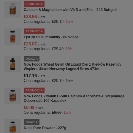
PROMOCJA
Calcium & Magnesium with Vit D and Zinc - 240 Softgels
£23.96
/
szt.
Cena regularna:
£28.19
-15%
PROMOCJA
EpiCor Plus Immunity - 60 vcaps
£25.07
/
szt.
Cena regularna:
£29.49
-15%
OKAZJA
Now Foods Wheat Germ Oil Liquid Olej z Kiełków Pszenicy
Wspiera Układ Nerwowy Łagodzi Stres 473ml
£17.16
/
szt.
Cena regularna:
£20.19
-15%
PROMOCJA
Now Foods Vitamin C-500 Calcium Ascorbate-C Wspomaga
Odporność 100 Kapsułek
£8.49
/
szt.
Cena regularna:
£9.99
-15%
OKAZJA
Kelp, Pure Powder - 227g