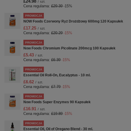
£24.98
/
szt.
Cena regularna:
£29.39
-15%
PROMOCJA
NOW Foods Czerwony Ryż Drożdżowy 600mg 120 Kapsułek
£17.25
/
szt.
Cena regularna:
£20.29
-15%
PROMOCJA
Now Foods Chromium Picolinate 200mcg 100 Kapsułek
£5.43
/
szt.
Cena regularna:
£6.39
-15%
PROMOCJA
Essential Oil Roll-On, Eucalyptus - 10 ml.
£6.62
/
szt.
Cena regularna:
£7.79
-15%
PROMOCJA
Now Foods Super Enzymes 90 Kapsułek
£16.91
/
szt.
Cena regularna:
£19.89
-15%
PROMOCJA
Essential Oil, Oil of Oregano Blend - 30 ml.