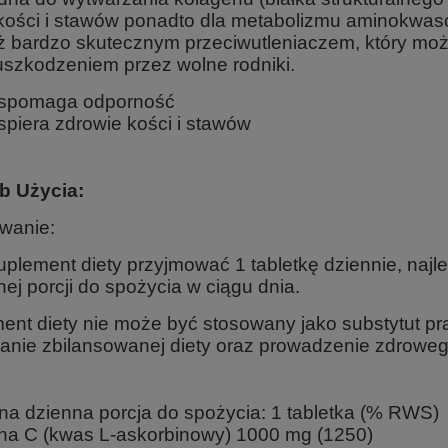
 kości i stawów ponadto dla metabolizmu aminokwas
ż bardzo skutecznym przeciwutleniaczem, który może
uszkodzeniem przez wolne rodniki.
spomaga odporność
piera zdrowie kości i stawów
b Użycia:
wanie:
plement diety przyjmować 1 tabletkę dziennie, najle
ej porcji do spożycia w ciągu dnia.
ent diety nie może być stosowany jako substytut pr
anie zbilansowanej diety oraz prowadzenie zdrowego
na dzienna porcja do spożycia: 1 tabletka (% RWS)
na C (kwas L-askorbinowy) 1000 mg (1250)