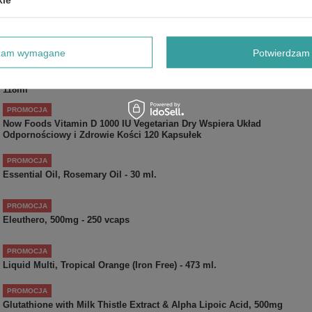
PROMOCJA
Calcium & Magnesium, Citrate Powder with Vitamin D3 - 227g
dzam wymagane
Potwierdzam 
OKAZJA
Now Foods Vegetable Glycerine dla Skóry Suchej i Szorstkiej
118ml
PROMOCJA
Now Foods Vitamin D 1000 IU Vegetarian Dry Wspiera Układ
Odpornościowy i Zdrowie Kości 120 Kapsułek
PROMOCJA
Essential Oil, Rosemary Oil - 30 ml.
PROMOCJA
Eleuthero, 500mg - 250 vcaps
PROMOCJA
Liquid Multi, Tropical Orange (Iron Free) - 473 ml.
PROMOCJA
Glutathione with Milk Thistle Extract & Alpha Lipoic Acid, 500mg