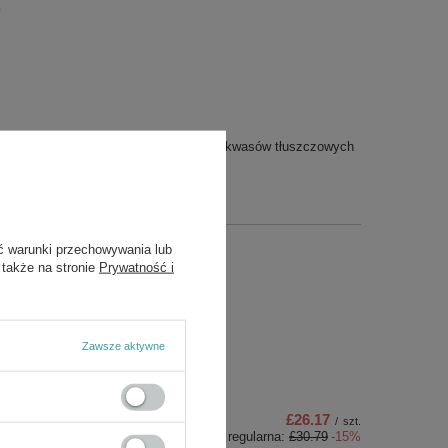
)
 celuloza – wypełniacz; sole magnezowe kwasów tłuszczowych
ć warunki przechowywania lub
ds
 także na stronie
Prywatność i
Zawsze aktywne
£26.17
/
szt.
Cena regularna:
£30.79
-15%