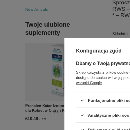
Sprosz
RWS – 
New Arrivals
* – RW
Twoje ulubione
suplementy
Składniki:
Witamina 
(pochodzen
Konfiguracja zgód
Dbamy o Twoją prywatn
Sklep korzysta z plików cookie 
dostępu do cookie w Twojej prz
warunki Google
.
Funkcjonalne pliki 
Zobac
Prenalen Katar Izotoniczny Spray do Nosa
dla Kobiet w Ciąży i Karmiących 20ml
Analityczne pliki coo
£10.49
/
szt.
Reklamowe pliki coo