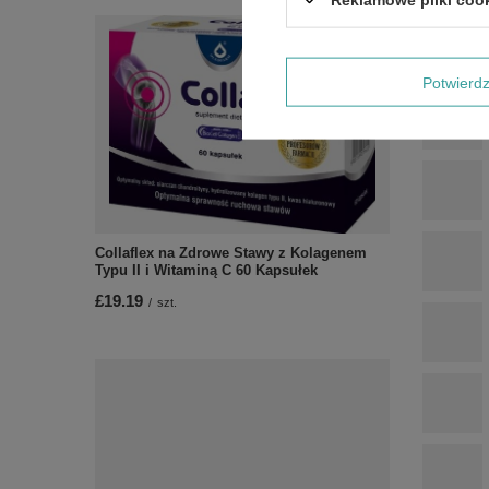
Potwier
Collaflex na Zdrowe Stawy z Kolagenem
Typu II i Witaminą C 60 Kapsułek
£19.19
/
szt.