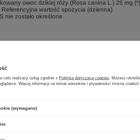
kowany owoc dzikiej róży (Rosa canina L.) 25 mg (*
Referencyjna wartość spożycia (dzienna)
S nie zostało określone
C (kwas L-askorbinowy), sproszkowany owoc dzikiej róży (Rosa canina L.),
ia roślinnego) – nośnik; celuloza – powłoka tabletki.
ość
w celu realizacji usług zgodnie z
Polityką dotyczącą cookies
. Możesz określi
Marka
NOW Foo
eglądarce. Więcej informacji na temat warunków i prywatności można znaleźć
Forma Pakowania
P
cookie (wymagane)
z również
kie
PROMOCJA
Now Foods Vitamin E D-alfa-Tokoferyl Liquid Wspomaga
Odporność 118ml
kie