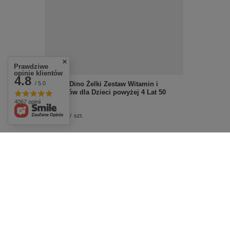
Prawdziwe
opinie klientów
4.8
/ 5.0
Vibovit Dino Żelki Zestaw Witamin i
Minerałów dla Dzieci powyżej 4 Lat 50
Sztuk
4067 opinii
£12.49
/
szt.
Skuteczna pielęgnacja
twarzy