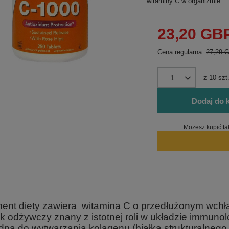
witaminy C w organizmie.
23,20 GB
Cena regularna:
27,29 
z
10
szt
Dodaj do 
Możesz kupić ta
ent diety zawiera witamina C o przedłużonym wchła
ik odżywczy znany z istotnej roli w układzie immuno
dna do wytwarzania kolagenu (białka strukturalnego t