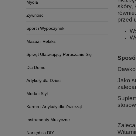
Mydła
skóry,
równie
Żywność
przed 
Sport i Wypoczynek
W
Ws
Masaż i Relaks
Sprzęt Ułatwiający Poruszanie Się
Sposó
Dla Domu
Dawko
Jako su
Artykuły dla Dzieci
zalecan
Moda i Styl
Suplem
stosow
Karma i Artykuły dla Zwierząt
Instrumenty Muzyczne
Zaleca
Witami
Narzędzia DIY