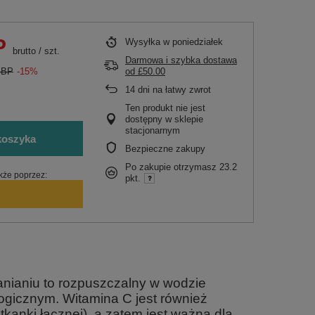
P
Wysyłka
w poniedziałek
brutto
/
szt.
Darmowa i szybka dostawa
GBP
-15%
od
£50.00
14
dni na łatwy zwrot
.
Ten produkt nie jest
dostępny w sklepie
stacjonarnym
koszyka
Bezpieczne zakupy
Po zakupie otrzymasz
23.2
kże poprzez:
pkt.
nianiu to rozpuszczalny w wodzie
logicznym. Witamina C jest również
kanki łącznej), a zatem jest ważna dla