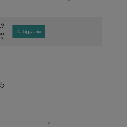
a?
Zadaj pytanie
a i
ch.
/5