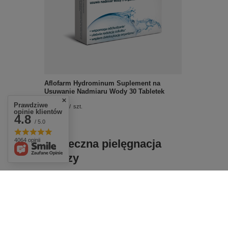
Aflofarm Hydrominum Suplement na
Usuwanie Nadmiaru Wody 30 Tabletek
Prawdziwe
£12.49
/
szt.
opinie klientów
4.8
/ 5.0
4064 opinii
Skuteczna pielęgnacja
twarzy