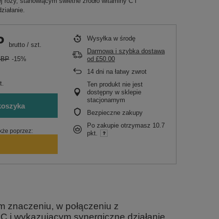
j róży, stanowiącym świetne źródło witaminy C i
ziałanie.
P
Wysyłka
w środę
brutto
/
szt.
Darmowa i szybka dostawa
GBP
-15%
od
£50.00
14
dni na łatwy zwrot
t.
Ten produkt nie jest
dostępny w sklepie
stacjonarnym
koszyka
Bezpieczne zakupy
Po zakupie otrzymasz
10.7
kże poprzez:
pkt.
m znaczeniu, w połączeniu z
 C i wykazującym synergiczne działanie.