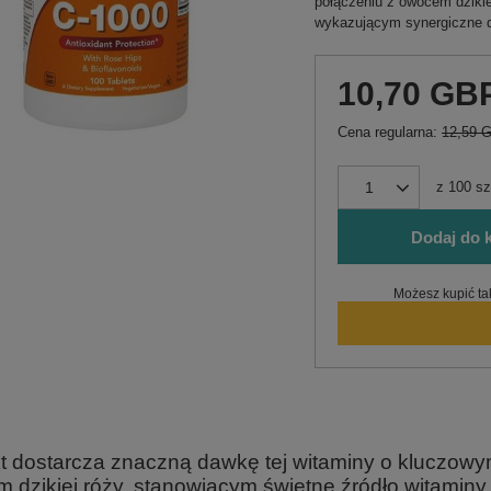
połączeniu z owocem dzikie
wykazującym synergiczne d
10,70 GB
Cena regularna:
12,59 
z
100
sz
Dodaj do 
Możesz kupić ta
t dostarcza znaczną dawkę tej witaminy o kluczowy
 dzikiej róży, stanowiącym świetne źródło witaminy