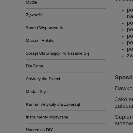
Mydła
po
Żywność
na
po
Sport i Wypoczynek
po
po
Masaż i Relaks
po
po
Sprzęt Ułatwiający Poruszanie Się
zw
Dla Domu
Sposó
Artykuły dla Dzieci
Dawko
Moda i Styl
Jako su
Karma i Artykuły dla Zwierząt
zalecan
Suplem
Instrumenty Muzyczne
stosow
Narzędzia DIY