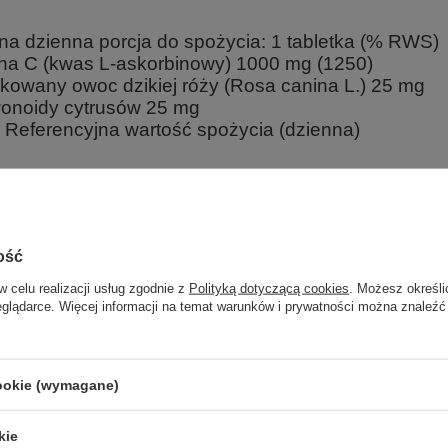
na dzienna porcja do spożycia: 1 tabletka (% RWS)
na C (kwas L-askorbinowy) 1000 mg (1250)
kowany owoc dzikiej róży (Rosa canina L.) 25 mg
wonoidy cytrusów 25 mg
Referencyjna wartość spożycia (dzienna)
 – kwas L-askorbinowy, sproszkowany owoc dzikiej róży (Rosa canina L.), bi
ylająca – sole magnezowe kwasów tłuszczowych (pochodzenia roślinnego), ce
ość
w celu realizacji usług zgodnie z
Polityką dotyczącą cookies
. Możesz określi
eglądarce. Więcej informacji na temat warunków i prywatności można znaleźć
Marka
NOW Foo
Forma Pakowania
P
cookie (wymagane)
z również
kie