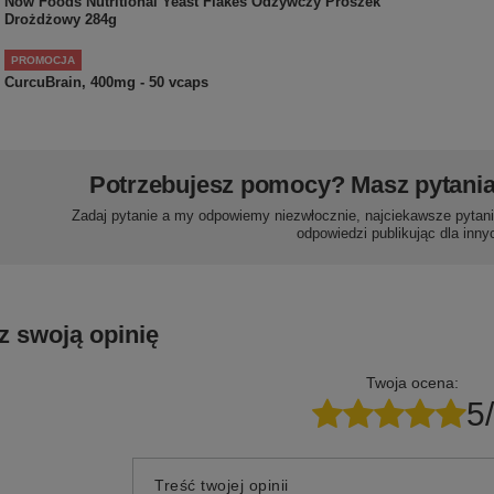
Now Foods Nutritional Yeast Flakes Odżywczy Proszek
Drożdżowy 284g
PROMOCJA
CurcuBrain, 400mg - 50 vcaps
Potrzebujesz pomocy? Masz pytani
Zadaj pytanie a my odpowiemy niezwłocznie, najciekawsze pytani
odpowiedzi publikując dla inny
z swoją opinię
Twoja ocena:
5
Treść twojej opinii