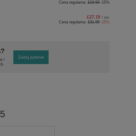
Cena regularna:
£19.59
-15%
£27.19
/
szt.
Cena regularna:
£31.99
-15%
a?
Zadaj pytanie
a i
ch.
/5