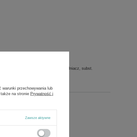
oflawonoidy cytrusów, celuloza – wypełniacz, subst.
luloza – powłoka tabletki.
ć warunki przechowywania lub
 także na stronie
Prywatność i
ds
Zawsze aktywne