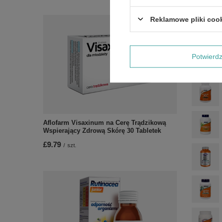
Reklamowe pliki coo
Potwier
Aflofarm Visaxinum na Cerę Trądzikową
Wspierający Zdrową Skórę 30 Tabletek
£9.79
/
szt.