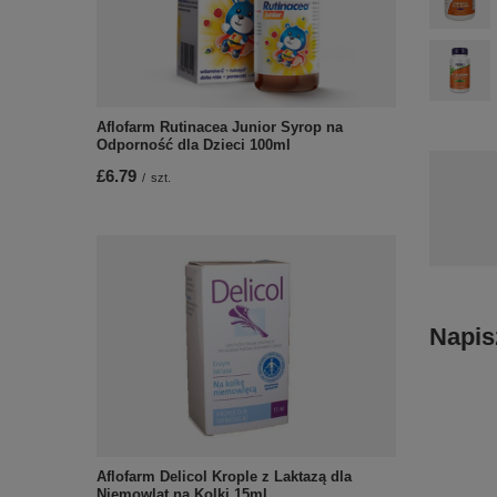
Aflofarm Rutinacea Junior Syrop na
Odporność dla Dzieci 100ml
£6.79
/
szt.
Napis
Aflofarm Delicol Krople z Laktazą dla
Niemowląt na Kolki 15ml