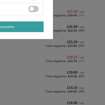
£21.33
/
szt.
Cena regularna:
£25.09
-15%
£41.99
wszystkie
/
szt.
Cena regularna:
£52.49
-20%
£21.24
/
szt.
Cena regularna:
£24.99
-15%
£19.37
/
szt.
Cena regularna:
£22.79
-15%
£19.80
/
szt.
Cena regularna:
£23.29
-15%
£14.10
/
szt.
Cena regularna:
£16.59
-15%
£16.65
/
szt.