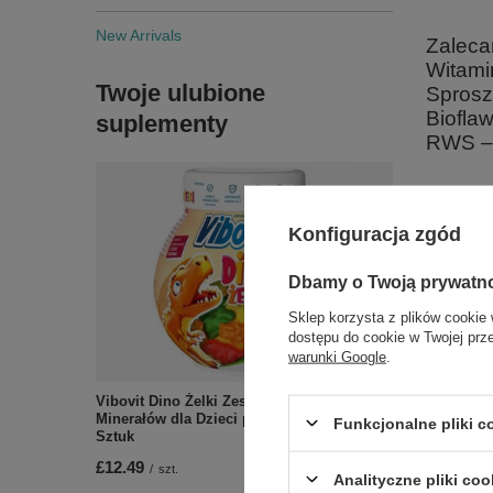
New Arrivals
Zaleca
Witami
Twoje ulubione
Sprosz
Biofla
suplementy
RWS – 
Składniki:
Konfiguracja zgód
Witamina C
przeciwzbr
Dbamy o Twoją prywatn
Sklep korzysta z plików cookie 
dostępu do cookie w Twojej prz
warunki Google
.
Vibovit Dino Żelki Zestaw Witamin i
Minerałów dla Dzieci powyżej 4 Lat 50
Funkcjonalne pliki 
Sztuk
£12.49
/
szt.
Zobac
Analityczne pliki coo