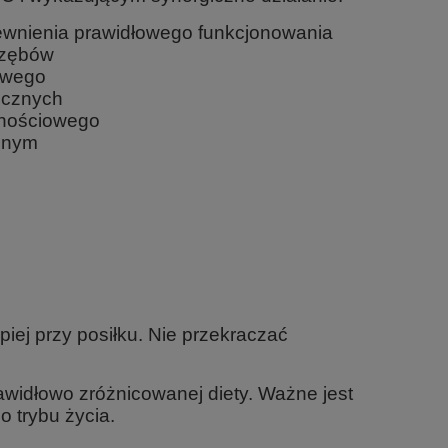
ewnienia prawidłowego funkcjonowania
, zębów
owego
icznych
rnościowego
jnym
piej przy posiłku. Nie przekraczać
awidłowo zróżnicowanej diety. Ważne jest
 trybu życia.