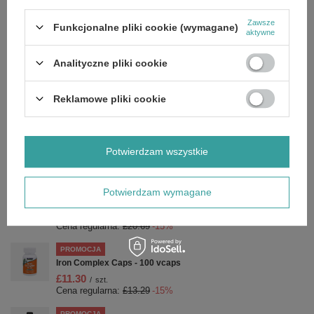
Marka
NOW Foods
Zawsze
Funkcjonalne pliki cookie (wymagane)
Forma Pakowania
P
aktywne
Analityczne pliki cookie
Zobacz również
Reklamowe pliki cookie
PROMOCJA
Now Foods Zinc 50mg Wspiera Zdrowy Wygląd Włosów Skóry
i Paznokci 250 Tabletek
£11.04
Potwierdzam wszystkie
/
szt.
Cena regularna:
£12.99
-15%
PROMOCJA
Potwierdzam wymagane
L-Glutamine, 1000mg - 120 vcaps
£17.59
/
szt.
Cena regularna:
£20.69
-15%
PROMOCJA
Iron Complex Caps - 100 vcaps
£11.30
/
szt.
Cena regularna:
£13.29
-15%
PROMOCJA