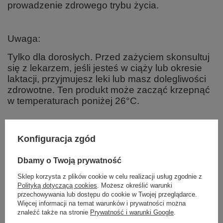
prowadzenie zdrowego trybu życia.
Uwaga:
Tylko dla dorosłych. Przed zażyciem skonsultuj
się z lekarzem, jeśli jesteś w ciąży lub okresie
laktacji, przyjmujesz leki lub masz dolegliwości
zdrowotne. Ten produkt może zacząć krzepnąć
w temperaturach poniżej 26°C.
Składniki:
Konfiguracja zgód
Zalecana dzienna porcja do spożycia: 3 kapsułki
Organiczny olej kokosowy z pierwszego tłoczenia 3000 mg
Dbamy o Twoją prywatność
Trójglicerydy średniołańcuchowe (MCT) 1500 mg
Sklep korzysta z plików cookie w celu realizacji usług zgodnie z
Organiczny olej kokosowy, kapsułka: [żelatyna wołowa (wolna od BSE),
glicerol, woda].
Polityką dotyczącą cookies
. Możesz określić warunki
przechowywania lub dostępu do cookie w Twojej przeglądarce.
Więcej informacji na temat warunków i prywatności można
znaleźć także na stronie
Prywatność i warunki Google
.