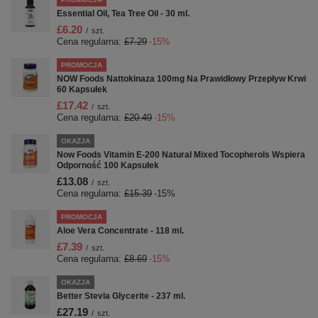
Essential Oil, Tea Tree Oil - 30 ml.
£6.20
/
szt.
Cena regularna:
£7.29
-15%
PROMOCJA
NOW Foods Nattokinaza 100mg Na Prawidłowy Przepływ Krwi
60 Kapsułek
£17.42
/
szt.
Cena regularna:
£20.49
-15%
OKAZJA
Now Foods Vitamin E-200 Natural Mixed Tocopherols Wspiera
Odporność 100 Kapsułek
£13.08
/
szt.
Cena regularna:
£15.39
-15%
PROMOCJA
Aloe Vera Concentrate - 118 ml.
£7.39
/
szt.
Cena regularna:
£8.69
-15%
OKAZJA
Better Stevia Glycerite - 237 ml.
£27.19
/
szt.