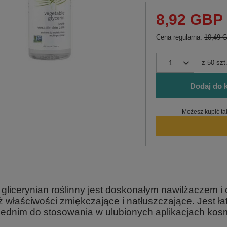
8,92 GBP
Cena regularna:
10,49 
z
50
szt
Dodaj do 
Możesz kupić ta
 glicerynian roślinny jest doskonałym nawilżaczem 
ż właściwości zmiękczające i natłuszczające. Jest ł
ednim do stosowania w ulubionych aplikacjach kos