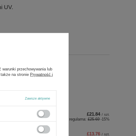
i UV.
ds
ć warunki przechowywania lub
 także na stronie
Prywatność i
Zawsze aktywne
£21.84
/
szt.
Cena regularna:
£25.69
-15%
£13.76
/
szt.