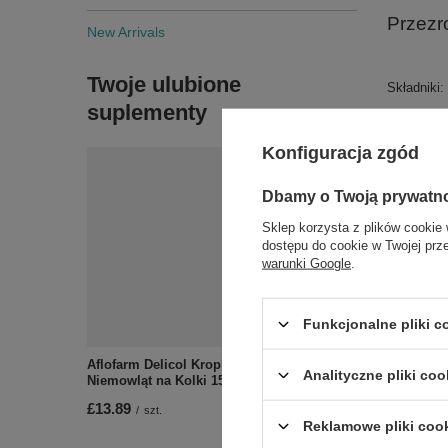
Przezr
New Arrivals
Twoje ulubione
Składniki:
suplementy
Glycerin.
Konfiguracja zgód
Dbamy o Twoją prywatn
Sklep korzysta z plików cookie 
dostępu do cookie w Twojej prz
warunki Google
.
Zobac
Funkcjonalne pliki 
Aflofarm Delicol Krople z Laktazą dla
Analityczne pliki coo
Niemowląt na Kolki 15ml
£13.89
/
szt.
Reklamowe pliki coo