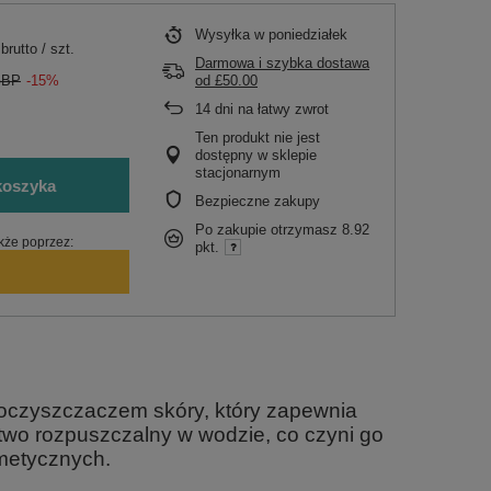
Wysyłka
w poniedziałek
brutto
/
szt.
Darmowa i szybka dostawa
GBP
-15%
od
£50.00
14
dni na łatwy zwrot
.
Ten produkt nie jest
dostępny w sklepie
stacjonarnym
koszyka
Bezpieczne zakupy
Po zakupie otrzymasz
8.92
kże poprzez:
pkt.
i oczyszczaczem skóry, który zapewnia
atwo rozpuszczalny w wodzie, co czyni go
metycznych.