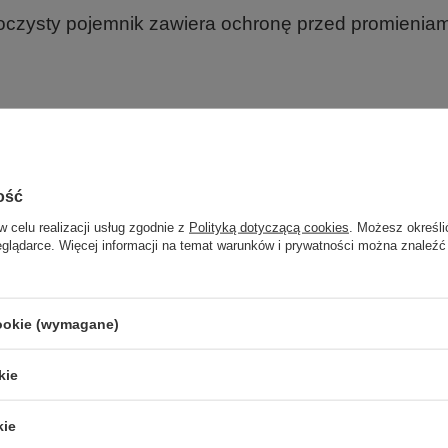
oczysty pojemnik zawiera ochronę przed promieniam
ość
Marka
NOW Foo
w celu realizacji usług zgodnie z
Polityką dotyczącą cookies
. Możesz określi
Forma Pakowania
P
eglądarce. Więcej informacji na temat warunków i prywatności można znaleźć
z również
cookie (wymagane)
kie
OKAZJA
Magnesium Glycinate with BioPerine - 180 vcaps
kie
PROMOCJA