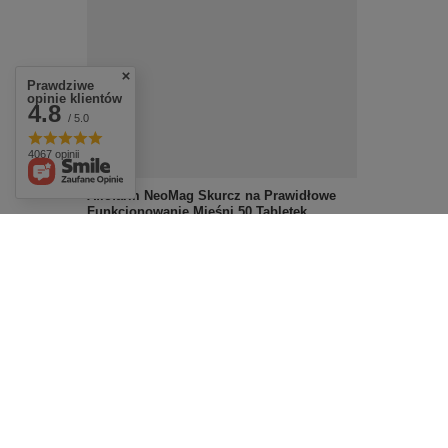
Prawdziwe
opinie klientów
4.8
/ 5.0
4067 opinii
Aflofarm NeoMag Skurcz na Prawidłowe
Funkcjonowanie Mięśni 50 Tabletek
£9.19
/
szt.
Skuteczna pielęgnacja
twarzy