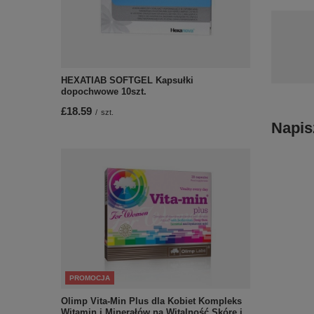
HEXATIAB SOFTGEL Kapsułki
dopochwowe 10szt.
£18.59
/
szt.
Napis
PROMOCJA
Olimp Vita-Min Plus dla Kobiet Kompleks
Witamin i Minerałów na Witalność Skórę i