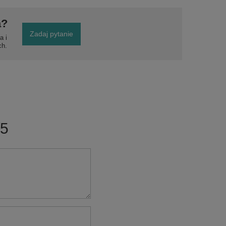
a?
Zadaj pytanie
a i
ch.
/5