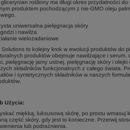
glicerynian roślinny ma długi okres przydatności do uż
lnym produktem pochodzącym z nie-GMO oleju palmy,
owego.
ysta uniwersalna pielęgnacja skóry
godzi i nawilża
iałanie wielozadaniowe
olutions to kolejny krok w ewolucji produktów do pi
aturalnych produktów obejmuje nawilżające i serum, ol
, pielęgnację jamy ustnej, pielęgnację skóry i olejk
szych składników funkcjonalnych z całego świata. 
aliów i syntetycznych składników w naszych formula
roduktów.
b Użycia:
yskać miękką, luksusową skórę, po prostu wmasuj kil
ną część skóry, gdy jest to konieczne. Przerwij st
wienienia lub podrażnienia.