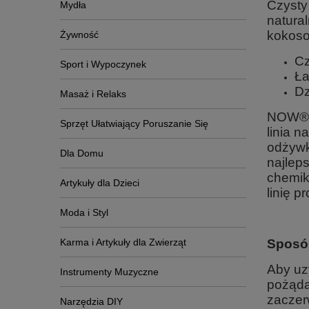
Czysty 
Mydła
natura
kokos
Żywność
Cz
Sport i Wypoczynek
Ła
Dz
Masaż i Relaks
NOW® S
Sprzęt Ułatwiający Poruszanie Się
linia n
odżywki
Dla Domu
najlep
chemik
Artykuły dla Dzieci
linię p
Moda i Styl
Karma i Artykuły dla Zwierząt
Sposó
Aby uz
Instrumenty Muzyczne
pożąda
zaczer
Narzędzia DIY