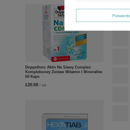
Potwier
Doppelherz Aktiv Na Stawy Complex
Kompleksowy Zestaw Witamin I Minerałów
60 Kaps
£20.59
/
szt.