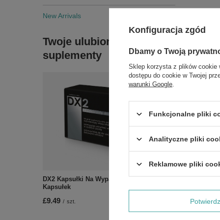
New Arrivals
Konfiguracja zgód
Twoje ulubione
Dbamy o Twoją prywatn
suplementy
Zobac
Sklep korzysta z plików cookie 
dostępu do cookie w Twojej prz
warunki Google
.
Funkcjonalne pliki 
Analityczne pliki coo
Reklamowe pliki coo
DX2 Kapsułki Na Wypadające Włosy 30
Kapsułek
£9.49
Potwier
/
szt.