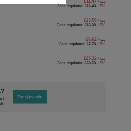
£11.47
/
szt.
Cena regularna:
£13.49
-15%
£13.59
/
szt.
Cena regularna:
£15.99
-15%
£6.62
/
szt.
Cena regularna:
£7.79
-15%
£25.32
/
szt.
Cena regularna:
£29.79
-15%
a?
Zadaj pytanie
a i
ch.