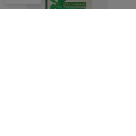
Colfarm Pokrzywa 30 tabletek
£7.99
/
szt.
Skuteczna pielęgnacja
twarzy