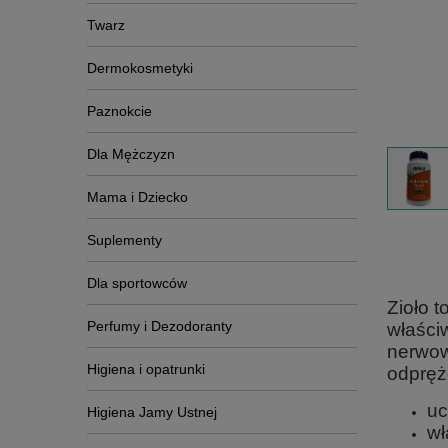
Twarz
Dermokosmetyki
Paznokcie
Dla Mężczyzn
Mama i Dziecko
Suplementy
Dla sportowców
Zioło 
Perfumy i Dezodoranty
właści
nerwow
Higiena i opatrunki
odpręż
uc
Higiena Jamy Ustnej
wł