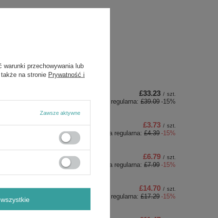
ds
ć warunki przechowywania lub
 także na stronie
Prywatność i
£33.23
/
szt.
Cena regularna:
£39.09
-15%
Zawsze aktywne
£3.73
/
szt.
Cena regularna:
£4.39
-15%
£6.79
/
szt.
Cena regularna:
£7.99
-15%
£14.70
/
szt.
Cena regularna:
£17.29
-15%
wszystkie