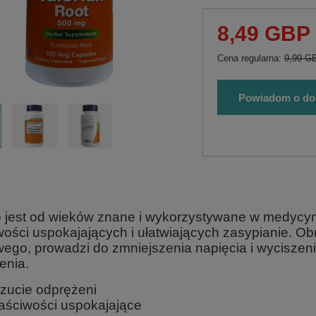
8,49 GBP
Cena regularna:
9,99 G
Powiadom o do
to jest od wieków znane i wykorzystywane w medycyn
wości uspokajających i ułatwiających zasypianie. 
ego, prowadzi do zmniejszenia napięcia i wyciszen
enia.
zucie odprężeni
aściwości uspokajające