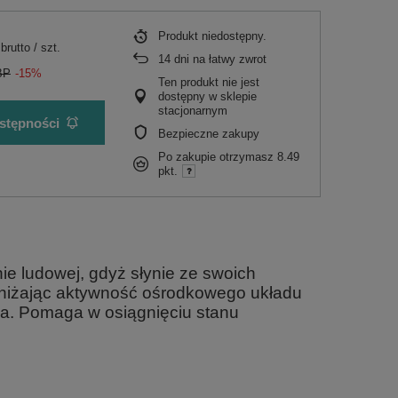
Produkt niedostępny
brutto
/
szt.
14
dni na łatwy zwrot
BP
-15%
Ten produkt nie jest
dostępny w sklepie
stacjonarnym
stępności
Bezpieczne zakupy
Po zakupie otrzymasz
8.49
pkt.
ie ludowej, gdyż słynie ze swoich
Obniżając aktywność ośrodkowego układu
ia. Pomaga w osiągnięciu stanu