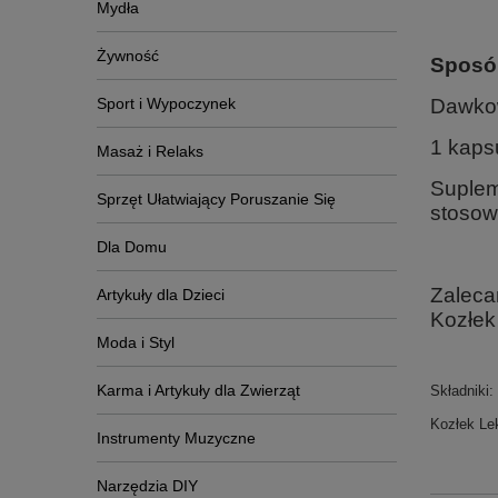
Mydła
Żywność
S
posó
Sport i Wypoczynek
Dawko
1 kapsu
Masaż i Relaks
Suplem
Sprzęt Ułatwiający Poruszanie Się
stosow
Dla Domu
Zaleca
Artykuły dla Dzieci
Kozłek 
Moda i Styl
Karma i Artykuły dla Zwierząt
Składniki:
Kozłek Lek
Instrumenty Muzyczne
Narzędzia DIY