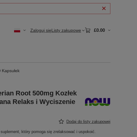
£0.00
Zaloguj się
Listy zakupowe
0 Kapsułek
rian Root 500mg Kozłek
ana Relaks i Wyciszenie
Dodaj do listy zakupowej
i suplement, który pomoga się zrelaksować i uspokoić.