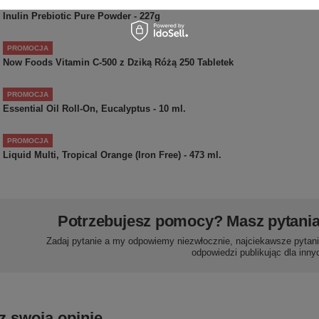
PROMOCJA
Inulin Prebiotic Pure Powder - 227g
PROMOCJA
Now Foods Vitamin C-500 z Dziką Różą 250 Tabletek
PROMOCJA
Essential Oil Roll-On, Eucalyptus - 10 ml.
PROMOCJA
Liquid Multi, Tropical Orange (Iron Free) - 473 ml.
Potrzebujesz pomocy? Masz pytani
Zadaj pytanie a my odpowiemy niezwłocznie, najciekawsze pytani
odpowiedzi publikując dla inny
z swoją opinię