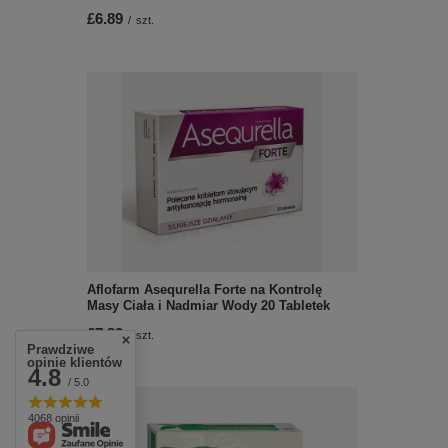
£6.89
/
szt.
Aflofarm Asequrella Forte na Kontrolę
Masy Ciała i Nadmiar Wody 20 Tabletek
£7.89
/
szt.
Prawdziwe
opinie klientów
4.8
/ 5.0
4068 opinii