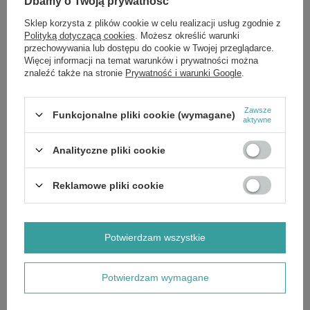
żywienia oraz zdrowy tryb życia są podstawą
Dbamy o Twoją prywatność
prawidłowego funkcjonowania organizmu.
Sklep korzysta z plików cookie w celu realizacji usług zgodnie z
Polityką dotyczącą cookies
. Możesz określić warunki
przechowywania lub dostępu do cookie w Twojej przeglądarce.
Więcej informacji na temat warunków i prywatności można
Składniki:
znaleźć także na stronie
Prywatność i warunki Google
.
Buzdyganek naziemny (Tribulus Terrestris) (Standaryzowany ekstrakt)
(min. 45% Saponiny) (Naziemne częsci rośliny i owoce), otoczka
kapsułki: celuloza, mąka ryżowa, substancje przeciwzbrylające:
Zawsze
dwutlenek krzemu, sole magnezowe kwaśów tłuszczowych (źródło
Funkcjonalne pliki cookie (wymagane)
aktywne
roślinne).
Analityczne pliki cookie
Reklamowe pliki cookie
Marka
NOW Foods
Forma Pakowania
P
Potwierdzam wszystkie
Zobacz również
Potwierdzam wymagane
OKAZJA
Avocado Oil - 473 ml.