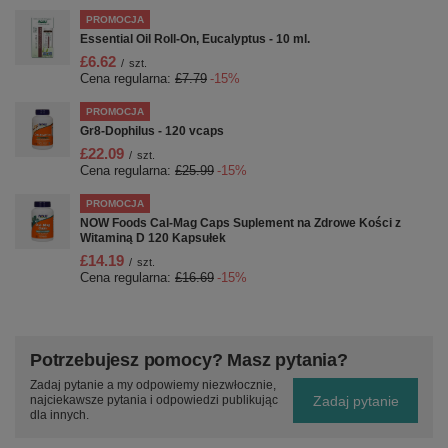
PROMOCJA
Essential Oil Roll-On, Eucalyptus - 10 ml.
£6.62
/
szt.
Cena regularna:
£7.79
-15%
PROMOCJA
Gr8-Dophilus - 120 vcaps
£22.09
/
szt.
Cena regularna:
£25.99
-15%
PROMOCJA
NOW Foods Cal-Mag Caps Suplement na Zdrowe Kości z
Witaminą D 120 Kapsułek
£14.19
/
szt.
Cena regularna:
£16.69
-15%
Potrzebujesz pomocy? Masz pytania?
Zadaj pytanie a my odpowiemy niezwłocznie,
Zadaj pytanie
najciekawsze pytania i odpowiedzi publikując
dla innych.