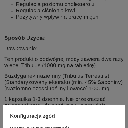
Regulacja poziomu cholesterolu
Regulacja ciśnienia krwi
Pozytywny wpływ na pracę mięśni
Sposób Użycia:
Dawkowanie:
Ten produkt o podwójnej mocy zawiera dwa razy
więcej Tribulus (1000 mg na tabletkę)
Buzdyganek naziemny (Tribulus Terrestris)
(Standaryzowany ekstrakt) (min. 45% Saponiny)
(Naziemne częsci rośliny i owoce) 1000mg
1 kapsułka 1-3 dziennie. Nie przekraczać
zalecanej porcji do spożycia w ciągu dnia.
Produkt nie może być stosowany jako substytut
Konfiguracja zgód
zróżnicowanej diety. Zrównoważony sposób