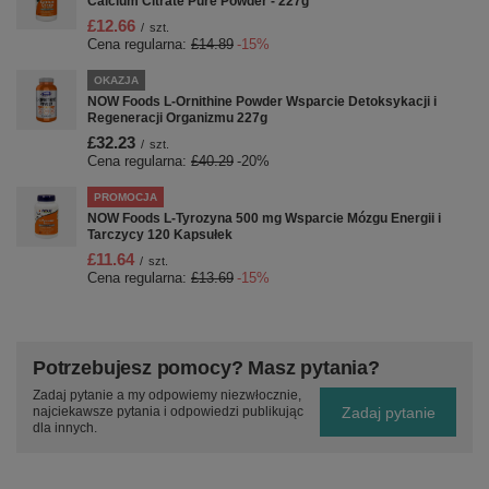
Calcium Citrate Pure Powder - 227g
£12.66
/
szt.
Cena regularna:
£14.89
-15%
OKAZJA
NOW Foods L-Ornithine Powder Wsparcie Detoksykacji i
Regeneracji Organizmu 227g
£32.23
/
szt.
Cena regularna:
£40.29
-20%
PROMOCJA
NOW Foods L-Tyrozyna 500 mg Wsparcie Mózgu Energii i
Tarczycy 120 Kapsułek
£11.64
/
szt.
Cena regularna:
£13.69
-15%
Potrzebujesz pomocy? Masz pytania?
Zadaj pytanie a my odpowiemy niezwłocznie,
Zadaj pytanie
najciekawsze pytania i odpowiedzi publikując
dla innych.