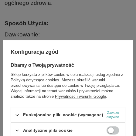
ogólnego zdrowia.
Sposób Użycia:
Dawkowanie:
1 kapsułkę dziennie z posiłkiem.
Konfiguracja zgód
Dbamy o Twoją prywatność
Marka
NOW Foods
Sklep korzysta z plików cookie w celu realizacji usług zgodnie z
Polityką dotyczącą cookies
. Możesz określić warunki
Forma Pakowania
P
przechowywania lub dostępu do cookie w Twojej przeglądarce.
Więcej informacji na temat warunków i prywatności można
znaleźć także na stronie
Prywatność i warunki Google
.
Zobacz również
Zawsze
Funkcjonalne pliki cookie (wymagane)
aktywne
PROMOCJA
DHA-250, 250 DHA / 125 EPA - 120 softgels
£13.51
Analityczne pliki cookie
/
szt.
Cena regularna:
£15.89
-15%