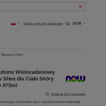
£0.00
Zaloguj się
Listy zakupowe
 i Włosów 473ml
utions Wielozadaniowy
w Shea dla Ciała Skóry
w 473ml
Dodaj do listy zakupowej
nowe kwasy tłuszczowe olej z orzechów shea to doskonały