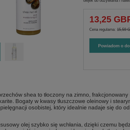
olejek do odżywiania i nawil
13,25 GB
Cena regularna:
15,59 
Powiadom o do
 orzechów shea to tłoczony na zimno, frakcjonowany 
karite. Bogaty w kwasy tłuszczowe oleinowy i stear
 pielęgnacji osobistej, który idealnie nadaje się do 
ksusowy olej szybko się wchłania, dzięki czemu będ