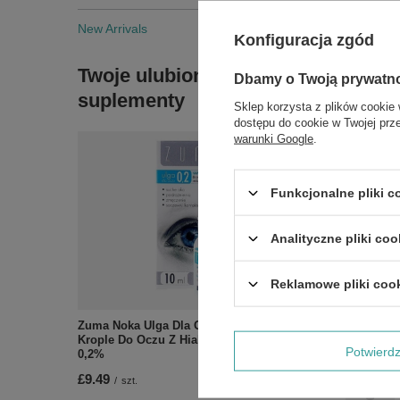
New Arrivals
Konfiguracja zgód
Twoje ulubione
Dbamy o Twoją prywatn
Zobac
suplementy
Sklep korzysta z plików cookie 
dostępu do cookie w Twojej prz
warunki Google
.
Funkcjonalne pliki 
Analityczne pliki coo
Reklamowe pliki coo
Zuma Noka Ulga Dla Oczu Nawilżające
Krople Do Oczu Z Hialuronianem Sodu
Potwier
0,2%
£9.49
/
szt.