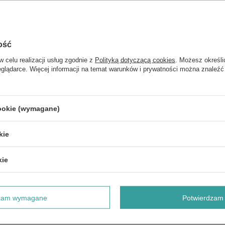
Forma Pakowania
P
ość
z również
w celu realizacji usług zgodnie z
Polityką dotyczącą cookies
. Możesz określi
eglądarce. Więcej informacji na temat warunków i prywatności można znaleźć
PROMOCJA
Eleuthero, 500mg - 250 vcaps
cookie (wymagane)
PROMOCJA
Krill Oil, 500mg - 120 softgels
kie
PROMOCJA
CoQ10 with Vitamin E & Sunflower Lecithin, 400mg - 30 softgels
kie
PROMOCJA
Aloe Vera Gels - 250 softgels
dzam wymagane
Potwierdzam 
PROMOCJA
Joint & Muscle Cream - 118 ml.