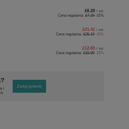
£6.20
/
szt.
Cena regularna:
£7.29
-15%
£21.41
/
szt.
Cena regularna:
£25.19
-15%
£12.83
/
szt.
Cena regularna:
£15.09
-15%
a?
Zadaj pytanie
a i
ch.