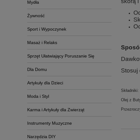
skórą 
Mydła
Od
Żywność
Sk
Oc
Sport i Wypoczynek
Masaż i Relaks
Sposó
Sprzęt Ułatwiający Poruszanie Się
Dawko
Dla Domu
Stosuj
Artykuły dla Dzieci
Składniki:
Moda i Styl
Olej z But
Przezroczy
Karma i Artykuły dla Zwierząt
Instrumenty Muzyczne
Narzędzia DIY