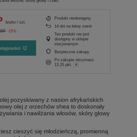
żania włosów, skórę głowy i ciało.
P
Produkt niedostępny
brutto
/
szt.
14
dni na łatwy zwrot
GBP
-15%
Ten produkt nie jest
dostępny w sklepie
stacjonarnym
stępności
Bezpieczne zakupy
Po zakupie otrzymasz
13.25 pkt.
olej pozyskiwany z nasion afrykańskich
ynowy olej z orzechów shea to doskonały
odżywiania i nawilżania włosów, skóry głowy
ziesz cieszyć się młodzieńczą, promienną