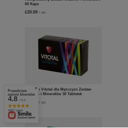
60 Kaps
£20.59
/
szt.
Aflofarm Vitotal dla Mężczyzn Zestaw
Prawdziwe
Witamin i Minerałów 30 Tabletek
opinie klientów
4.8
/ 5.0
£14.59
/
szt.
4067 opinii