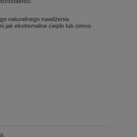
ozostałości.
ego naturalnego nawilżenia
 jak ekstremalne ciepło lub zimno
ds