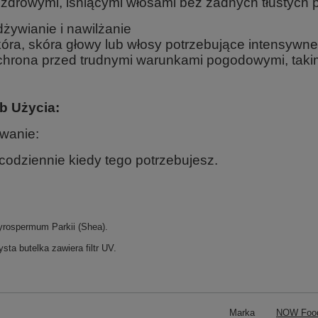
i zdrowymi, lśniącymi włosami bez żadnych tłustych p
żywianie i nawilżanie
óra, skóra głowy lub włosy potrzebujące intensywn
hrona przed trudnymi warunkami pogodowymi, takimi
b Użycia:
wanie:
 codziennie kiedy tego potrzebujesz.
yrospermum Parkii (Shea).
sta butelka zawiera filtr UV.
Marka
NOW Foo