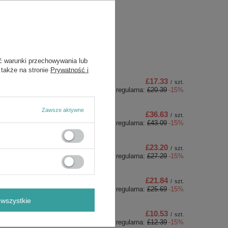
ć warunki przechowywania lub
 także na stronie
Prywatność i
£17.33
/
szt.
Cena regularna:
£20.39
-15%
Zawsze aktywne
£36.63
/
szt.
Cena regularna:
£43.09
-15%
£23.20
/
szt.
Cena regularna:
£27.29
-15%
£21.84
/
szt.
Cena regularna:
£25.69
-15%
wszystkie
£10.53
/
szt.
Cena regularna:
£12.39
-15%