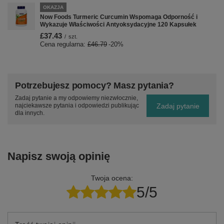
OKAZJA
Now Foods Turmeric Curcumin Wspomaga Odporność i
Wykazuje Właściwości Antyoksydacyjne 120 Kapsułek
£37.43
/
szt.
Cena regularna:
£46.79
-20%
Potrzebujesz pomocy? Masz pytania?
Zadaj pytanie a my odpowiemy niezwłocznie,
Zadaj pytanie
najciekawsze pytania i odpowiedzi publikując
dla innych.
Napisz swoją opinię
Twoja ocena:
5/5