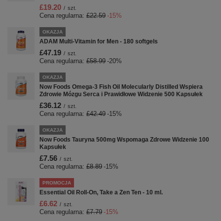
£19.20
/
szt.
Cena regularna:
£22.59
-15%
OKAZJA
ADAM Multi-Vitamin for Men - 180 softgels
£47.19
/
szt.
Cena regularna:
£58.99
-20%
OKAZJA
Now Foods Omega-3 Fish Oil Molecularly Distilled Wspiera
Zdrowie Mózgu Serca i Prawidłowe Widzenie 500 Kapsułek
£36.12
/
szt.
Cena regularna:
£42.49
-15%
OKAZJA
Now Foods Tauryna 500mg Wspomaga Zdrowe Widzenie 100
Kapsułek
£7.56
/
szt.
Cena regularna:
£8.89
-15%
PROMOCJA
Essential Oil Roll-On, Take a Zen Ten - 10 ml.
£6.62
/
szt.
Cena regularna:
£7.79
-15%