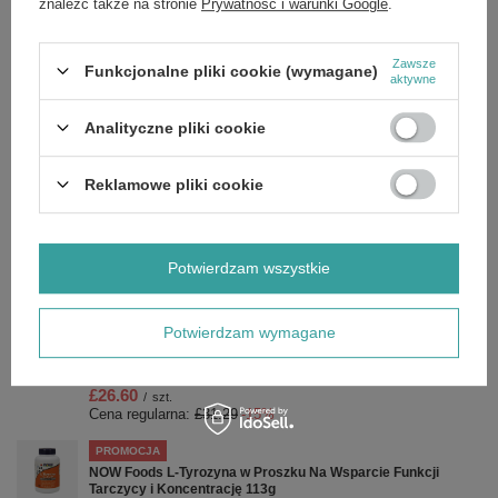
znaleźć także na stronie
Prywatność i warunki Google
.
Zawsze
Funkcjonalne pliki cookie (wymagane)
Marka
NOW Foods
aktywne
Forma Pakowania
P
Analityczne pliki cookie
Zobacz również
Reklamowe pliki cookie
PROMOCJA
Essential Oil, Rose Hip Seed Oil - 30 ml.
Potwierdzam wszystkie
£7.73
/
szt.
Cena regularna:
£9.09
-15%
Potwierdzam wymagane
PROMOCJA
Now Foods Vitamin C-1000 Complex Complex Buforowana
250mg Bioflawonoidy 180 Tabletek
£26.60
/
szt.
Cena regularna:
£31.29
-15%
PROMOCJA
NOW Foods L-Tyrozyna w Proszku Na Wsparcie Funkcji
Tarczycy i Koncentrację 113g