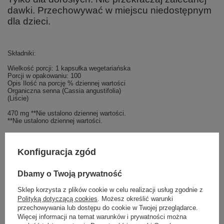
dawki. Przechowywać w miejscu niedostępnym
dla dzieci.
Składniki:
Wielkość porcji: 1 kapsułka wegetariańska
Porcji w opakowaniu: 100
Opis Ilość na porcję % dziennej wartości
Organiczna senna (Cassia angustifolia)
(Liście)
470 mg **Nie ustalono dziennej wartości.
**Nie ustalono dziennej wartości.
Inne składniki:
Hypromeloza (kapsułka celulozowa), kwas stearynowy (źródło roślinne)
Konfiguracja zgód
i dwutlenek krzemu.
Nie wyprodukowano z drożdży, pszenicy, glutenu, soi, kukurydzy,
Dbamy o Twoją prywatność
mleka, jaj, ryb, skorupiaków ani orzechów drzewnych. Wyprodukowano
w zakładzie GMP, który przetwarza inne składniki zawierające te
Sklep korzysta z plików cookie w celu realizacji usług zgodnie z
alergeny.
Polityką dotyczącą cookies
. Możesz określić warunki
przechowywania lub dostępu do cookie w Twojej przeglądarce.
Więcej informacji na temat warunków i prywatności można