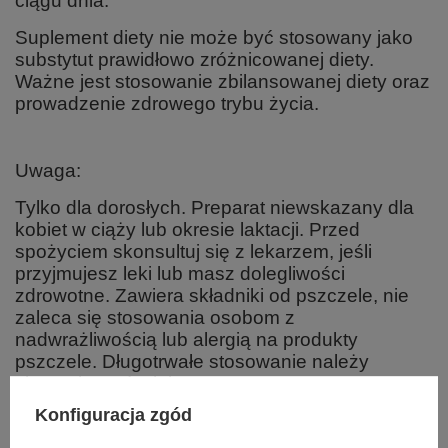
ciągu dnia.
Suplement diety nie może być stosowany jako
substytut prawidłowo zróżnicowanej diety.
Ważne jest stosowanie zbilansowanej diety oraz
prowadzenie zdrowego trybu życia.
Uwaga:
Tylko dla dorosłych. Preparat niewskazany dla
kobiet w ciąży lub okresie laktacji. Przed
spożyciem skonsultuj się z lekarzem, jeśli
przyjmujesz leki lub masz dolegliwości
zdrowotne. Zawiera składniki od pszczele, nie
zaleca się stosowania osobom z
nadwrażliwością lub alergią na produkty
pszczele. Długotrwałe stosowanie należy
skonsultować z lekarzem.
Konfiguracja zgód
Składniki: