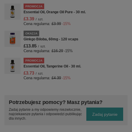
PROMOCJA
Essential Oil, Orange Oil Pure - 30 ml.
£3.39
/
szt.
Cena regularna:
£3.99
-15%
OKAZJA
Ginkgo Biloba, 60mg - 120 vcaps
£13.85
/
szt.
Cena regularna:
£16.29
-15%
PROMOCJA
Essential Oil, Tangerine Oil - 30 ml.
£3.73
/
szt.
Cena regularna:
£4.39
-15%
Potrzebujesz pomocy? Masz pytania?
Zadaj pytanie a my odpowiemy niezwłocznie,
Zadaj pytanie
najciekawsze pytania i odpowiedzi publikując
dla innych.