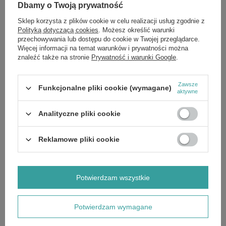
Dbamy o Twoją prywatność
Zalecana dzienna dawka: 2 kroplomierze (1.6 ml) *%ZDS
Sklep korzysta z plików cookie w celu realizacji usług zgodnie z
Unikalna mieszanka: [Forsycja (F. suspensa)(owoc), Lukrecja
(Glycyrrhiza glabra)(korzeń), Wiąz Czerwony (Ulmus fulva)(kora), Kit
Polityką dotyczącą cookies
. Możesz określić warunki
pszczeli, Goździkowiec (Syzgium aromaticum), Gorzknik Kanadyjski
przechowywania lub dostępu do cookie w Twojej przeglądarce.
(Hydrastis canadensis)(korzeń), Mirra (Commiphora myrrha)
Więcej informacji na temat warunków i prywatności można
(gumowżywica), Echinacea (Echinacea purpurea)(korzeń)(extract)] 1.6
znaleźć także na stronie
Prywatność i warunki Google
.
ml †
*%ZDS - Zalecane dzienne spożycie. | † - Nie ustalono zalecanego
dziennego spożycia.
Zawsze
Funkcjonalne pliki cookie (wymagane)
Unikalna mieszanka:, woda, alkohol zbożowy (20%), nośnik: gliceryna
aktywne
roślinna, koncentrat soku wiśniowego.
Analityczne pliki cookie
Reklamowe pliki cookie
Marka
NOW Foods
Forma Pakowania
P
Potwierdzam wszystkie
Zobacz również
Potwierdzam wymagane
OKAZJA
Kelp, 325mcg - 250 vcaps