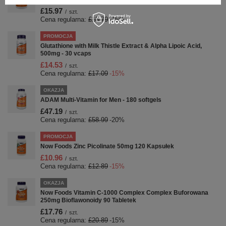
£15.97
/
szt.
Cena regularna:
£18.79
-15%
PROMOCJA
Glutathione with Milk Thistle Extract & Alpha Lipoic Acid,
500mg - 30 vcaps
£14.53
/
szt.
Cena regularna:
£17.09
-15%
OKAZJA
ADAM Multi-Vitamin for Men - 180 softgels
£47.19
/
szt.
Cena regularna:
£58.99
-20%
PROMOCJA
Now Foods Zinc Picolinate 50mg 120 Kapsułek
£10.96
/
szt.
Cena regularna:
£12.89
-15%
OKAZJA
Now Foods Vitamin C-1000 Complex Complex Buforowana
250mg Bioflawonoidy 90 Tabletek
£17.76
/
szt.
Cena regularna:
£20.89
-15%