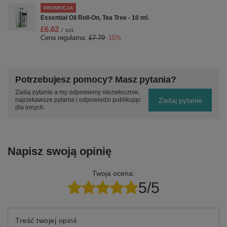
PROMOCJA
Essential Oil Roll-On, Tea Tree - 10 ml.
£6.62
/
szt.
Cena regularna:
£7.79
-15%
Potrzebujesz pomocy? Masz pytania?
Zadaj pytanie a my odpowiemy niezwłocznie,
Zadaj pytanie
najciekawsze pytania i odpowiedzi publikując
dla innych.
Napisz swoją opinię
Twoja ocena:
5/5
Treść twojej opinii