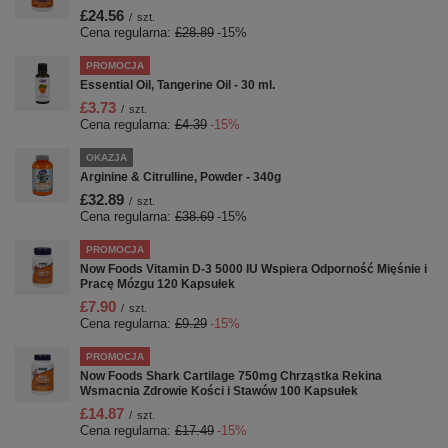
£24.56
/
szt.
Cena regularna:
£28.89
-15%
PROMOCJA
Essential Oil, Tangerine Oil - 30 ml.
£3.73
/
szt.
Cena regularna:
£4.39
-15%
OKAZJA
Arginine & Citrulline, Powder - 340g
£32.89
/
szt.
Cena regularna:
£38.69
-15%
PROMOCJA
Now Foods Vitamin D-3 5000 IU Wspiera Odporność Mięśnie i
Pracę Mózgu 120 Kapsułek
£7.90
/
szt.
Cena regularna:
£9.29
-15%
PROMOCJA
Now Foods Shark Cartilage 750mg Chrząstka Rekina
Wsmacnia Zdrowie Kości i Stawów 100 Kapsułek
£14.87
/
szt.
Cena regularna:
£17.49
-15%