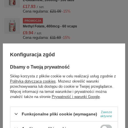
L-Glutamine, 1000mg - 100 tabs
£17.93
/
szt.
Cena regularna:
£21.09
-15%
PROMOCJA
Methyl Folate, 400mcg - 60 vcaps
£9.94
/
szt.
Cena regularna:
£11.69
-15%
PROMOCJA
Jarrow Formulas Teanina 200mg Na Wsparcie Relaksu 60
Konfiguracja zgód
Kapsułek
£25.83
/
szt.
Dbamy o Twoją prywatność
Cena regularna:
£30.39
-15%
Sklep korzysta z plików cookie w celu realizacji usług zgodnie z
OKAZJA
Polityką dotyczącą cookies
. Możesz określić warunki
Ubiquinol QH-absorb, 100mg - 60 softgels
przechowywania lub dostępu do cookie w Twojej przeglądarce.
£41.51
/
szt.
Więcej informacji na temat warunków i prywatności można
Cena regularna:
£51.89
-20%
znaleźć także na stronie
Prywatność i warunki Google
.
PROMOCJA
MK-7, 180mcg - 30 softgels
Zawsze
Funkcjonalne pliki cookie (wymagane)
£19.63
aktywne
/
szt.
Cena regularna:
£23.09
-15%