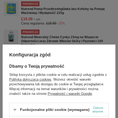
PROMOCJA
Nutrend Pump Przedtreningówka bez Kofeiny na Pompę
Mięśniową i Wydajność 225g
£16.06
/
szt.
Cena regularna:
£18.89
-15%
PROMOCJA
Nutrend Mineralny Chelat Cynku 15mg na Wsparcie
Odporności oraz Zdrowie Włosów Skóry i Paznokci 100
Kapsułek
£7.30
/
szt.
Konfiguracja zgód
Cena regularna:
£8.59
-15%
PROMOCJA
Dbamy o Twoją prywatność
Flexit Gold Drink, Blackcurrant - 400g
Sklep korzysta z plików cookie w celu realizacji usług zgodnie z
£19.37
/
szt.
Polityką dotyczącą cookies
. Możesz określić warunki
Cena regularna:
£22.79
-15%
przechowywania lub dostępu do cookie w Twojej przeglądarce.
Więcej informacji na temat warunków i prywatności można
OKAZJA
znaleźć także na stronie
Prywatność i warunki Google
.
Nutrend Pump Pre-Workout Shot Rainbow Przedtreningówka
w Shotach Na Pompę Mięśniową i Skupienie 20 x 60ml
£25.92
/
szt.
Cena regularna:
£30.49
-15%
Zawsze
Funkcjonalne pliki cookie (wymagane)
aktywne
PROMOCJA