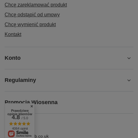
Chcę zareklamować produkt
Chcę odstąpić od umowy
Chcę wymienić produkt
Kontakt
Konto
Regulaminy
Promocja Wiosenna
Prawdziwe
opinie klientów
4.8
/ 5.0
4064 opinii
shop@superbhb.co.uk