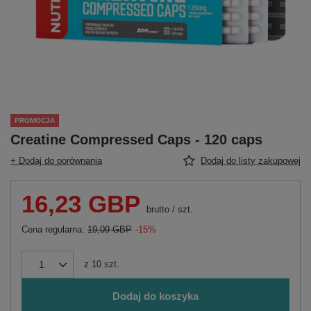
PROMOCJA
Creatine Compressed Caps - 120 caps
+ Dodaj do porównania
Dodaj do listy zakupowej
16,23 GBP
brutto
/
szt.
Cena regularna:
19,09 GBP
-15%
z
10
szt.
Dodaj do koszyka